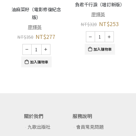
負君千行淚（增訂新版）
油麻菜籽（電影修復紀念
廖輝英
版）
NT$
253
NT$
320
廖輝英
NT$
277
NT$
350
加入購物車
加入購物車
關於我們
服務說明
九歌出版社
會員常見問題