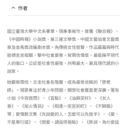
作者
國立臺灣大學中文系畢業，現專事寫作。曾獲《聯合報》、
《中國時報》小說獎、吳三連文學獎、中國文藝協會文藝獎
章及金馬獎改編劇本獎。為傳統女性發聲，作品篇篇與時代
脈搏息息相關，擊中社會要害。寫兩性情懷，最能撫平現代
人的傷口，公認是社會性最強、共鳴最大、最具現代感的小
說家。
她觀察兩性，文走社會各階層，成為最受信賴的「廖老
師」。現更專注於青少年問題，關懷社會層面更深廣。著有
小說《今夜微雨》、《盲點》、《油蔴菜籽》、《女人
香》、《焰火情挑》、《相逢一笑宮前町》、《不歸路》
等；愛情散文集《先說愛的人，怎麼可以先放手》、《愛，
不是單行道》、《戀愛，請設停損點》、《原諒，為什麼這