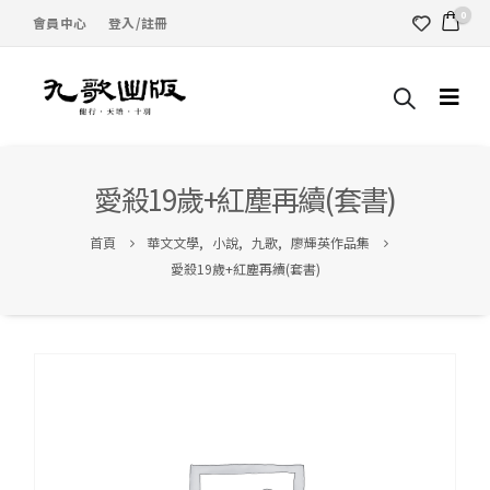
0
會員中心
登入/註冊
愛殺19歲+紅塵再續(套書)
首頁
華文文學
,
小說
,
九歌
,
廖輝英作品集
愛殺19歲+紅塵再續(套書)