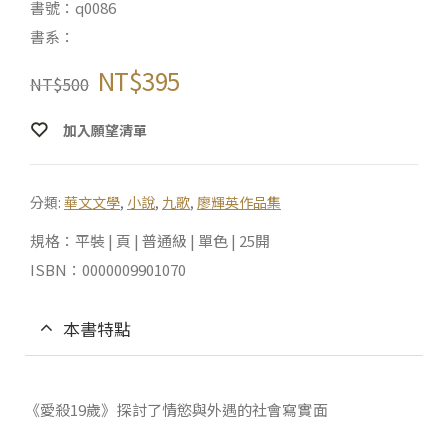
書號：q0086
書系：
NT$
395
NT$
500
加入願望清單
分類:
華文文學
,
小說
,
九歌
,
廖輝英作品集
規格：平裝 | 頁 | 普通級 | 單色 | 25開
ISBN：0000009901070
本書特點
《愛殺19歲》探討了情慾與外遇的社會寫實面