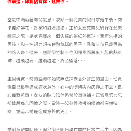
你前進，即將佔有你，拯救你。
空氣中滿溢著鄉間氣息，妝點一個完美的假日求婚午後，喬
準備好鮮花、香檳和訂婚戒指，正和女友克萊兒徜徉在藍天
綠草之際，遠處竟飄來一個失控的鮮紅熱氣球、驚慌失措的
男孩，和一名竭力想拉住熱氣球的男子。喬和三位見義勇為
的路人齊奔過去，然而卻控制不住因強風而再度升起的熱氣
球，越飛越高，越飛越遠，終至墜落……
重回現實，喬的腦海中始終無法抹去意外發生的畫面，他責
怪自己鬆手造成這次意外，心中的懊悔與內疚揮之不去，良
心備受煎熬，女友的貼心陪伴仍然於事無補。正當喬努力忘
卻這段痛苦回憶之際，當時一起參與救援的傑德卻突然造
訪，並暗示喬是造成意外的兇手。
喬刻意避開阿德，但他卻不斷出現在喬的日常生活中，因為