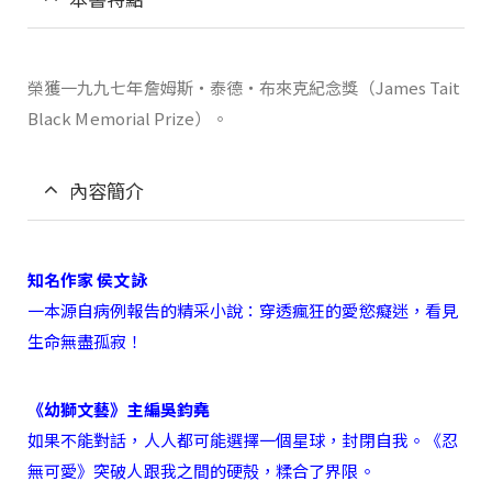
榮獲一九九七年詹姆斯‧泰德‧布來克紀念獎（James Tait
Black Memorial Prize）。
內容簡介
知名作家 侯文詠
一本源自病例報告的精采小說：穿透瘋狂的愛慾癡迷，看見
生命無盡孤寂！
《幼獅文藝》主編吳鈞堯
如果不能對話，人人都可能選擇一個星球，封閉自我。《忍
無可愛》突破人跟我之間的硬殻，糅合了界限。