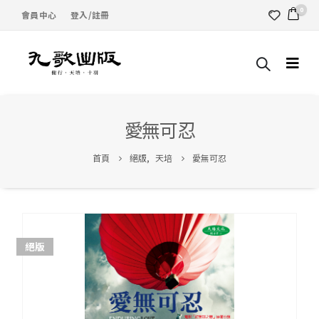
0
會員中心
登入/註冊
愛無可忍
首頁
絕版
,
天培
愛無可忍
絕版