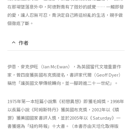
在那場墜落意外中，阿德對喬有了微妙的感覺…… 一觸即發
的愛，讓人忍無可忍，喬決定自己將這紛亂的生活，親手做
個徹底了斷。
作者
伊恩．麥克伊旺（Ian McEwan），為英國當代文壇重要作
家，曾四度獲英國布克獎提名，書評家代爾（Geoff Dyer）
稱他「讓英國文學傳統轉向，並一腳跨進二十一世紀」。
1975年第一本短篇小說集《初戀異想》即獲毛姆獎，1998年
以長篇小說《阿姆斯特丹》獲英國布克獎，2002年以《贖
罪》獲美國國家書評人獎，並於2005年以《Saturday》一
書獲選為「紐約時報」十大書。（本書亦由天培化取得版