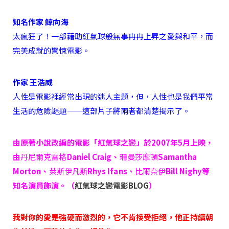
知名作家 鯨向海
太瘋狂了！一部藉助紅氣球般無事冉冉上昇之愛與和平，而
完美成就的驚悚電影。
作家 王浩威
人性是電影裡經常出現的迷人主題，但，人性也是我們平常
生活的危險謎題——這部片子將兩者都清楚揭示了。
由原著小說改編的電影「紅氣球之戀」於2007年5月上映，
由
丹尼爾克雷格
Daniel Craig、
珊曼莎摩頓
Samantha
Morton、
萊斯伊凡斯
Rhys Ifans、
比爾奈伊
Bill Nighy等
知名演員飾演。（
紅氣球之戀電影BLOG
）
我對你的愛是強硬而激烈的，它不肯接受拒絕，他正持續朝