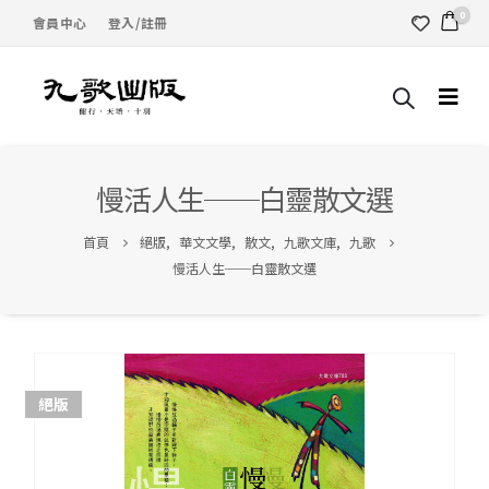
0
會員中心
登入/註冊
慢活人生──白靈散文選
首頁
絕版
,
華文文學
,
散文
,
九歌文庫
,
九歌
慢活人生──白靈散文選
絕版