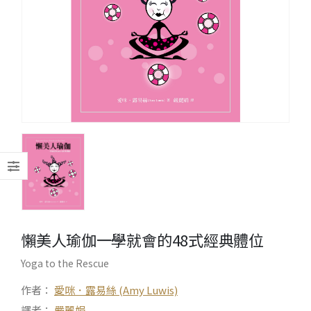
懶美人瑜伽――一學就會的48式經典體位
Yoga to the Rescue
作者：
愛咪．露易絲 (Amy Luwis)
譯者：
嚴麗娟