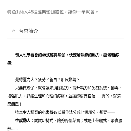
特色1.納入48種經典瑜伽體位，讓你一學就會。
內容簡介
懶人也學得會的
48
式經典瑜伽，快速解決妳的壓力、疲倦和疼
痛
!
覺得壓力大？疲勞？蒼白？肚皮鬆垮？
只要做瑜伽，就會讓妳消除壓力、提升精力和免疫系統、排毒、
增強肌力、舒緩生理和心理的疼痛，並讓妳更有自信……真的，就這
麼簡單！
這本令人稱奇的小書將
48
式體位法分成七個部分，想要――
性感動人
：試試幻椅式，讓妳臀部結實；或是上伸腿式，緊實腰
部……