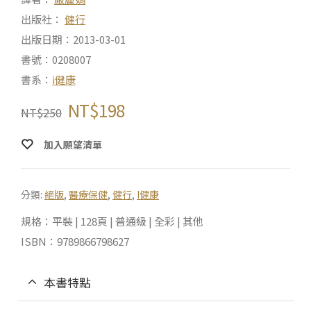
出版社：
健行
出版日期：2013-03-01
書號：0208007
書系：
i健康
NT$
198
NT$
250
加入願望清單
分類:
絕版
,
醫療保健
,
健行
,
I健康
規格：平裝 | 128頁 | 普通級 | 全彩 | 其他
ISBN：9789866798627
本書特點