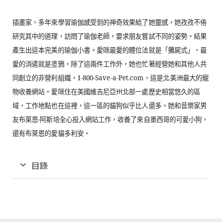
插畫家，多年來學習瑜伽感受到的神奇效果給了她靈感，她孜孜不倦
研究其中的道理，訪問了瑜伽老師，要求朋友嘗試不同的姿勢。結果
產生出這本完美的瑜伽小書。愛咪最愛的體位法就是「攤屍式」，最
愛的消遣就是塗鴉，除了這兩件工作外，她也忙著經營她和其他人共
同創立的非營利組織，
1-800-Save-a-Pet.com
，這是北美洲最大的寵
物收養網站。愛咪住在美國維吉尼亞州北部一處歷史相當悠久的區
域，工作地點也在這裡，這一區的貓狗似乎比人還多。她和音樂家男
友布萊恩‧阿斯培全心投入網站工作，收養了來自墨西哥的可愛小狗，
還有布萊恩的愛貓多利安。
目錄