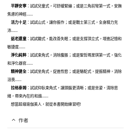
平靜安寧
：試試兒童式，可舒緩緊繃；或是三角前彎第一式，安撫
焦慮的神經……
活力十足
：試試山式，讓你振作；或是戰士第三式，全身精力充
沛……
返老還童
：試試鋤式，能改善失眠；或是支撐頂立式，增進記憶和
敏捷度……
淨化純粹
：試試束角式，消除腹脹；或是聖哲瑪里琪第一式，強化
和淨化器官……
精神健全
：試試坐角式，促進性慾；或是駱駝式，提振精神，消除
沮喪……
拉格泰姆
：試試仰臥束角式，讓頭腦更清晰；或是坐姿，清除思
緒，帶來內在的和諧……
想當超級瑜伽美人，就從本書開始練習吧
!
作者