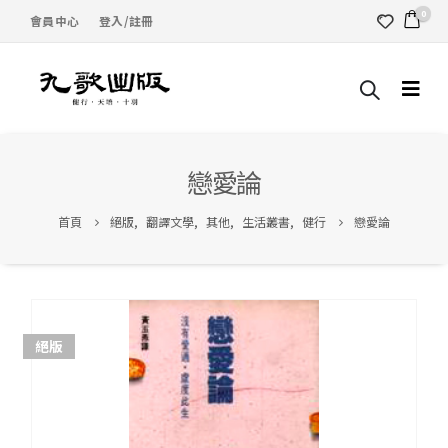
0
會員中心
登入/註冊
戀愛論
首頁
絕版
,
翻譯文學
,
其他
,
生活叢書
,
健行
戀愛論
絕版