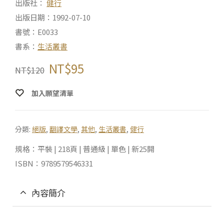
出版社：
健行
出版日期：1992-07-10
書號：E0033
書系：
生活叢書
NT$
95
NT$
120
加入願望清單
分類:
絕版
,
翻譯文學
,
其他
,
生活叢書
,
健行
規格：平裝 | 218頁 | 普通級 | 單色 | 新25開
ISBN：9789579546331
內容簡介