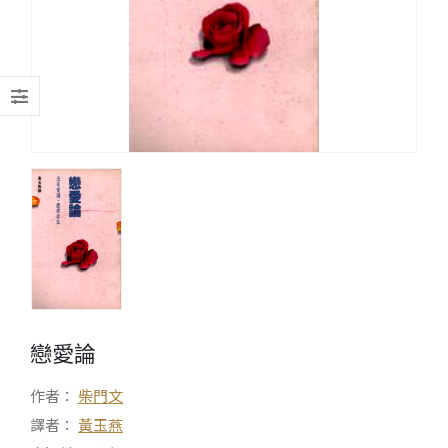
戀愛論
作者：
柴門文
譯者：
黃玉燕