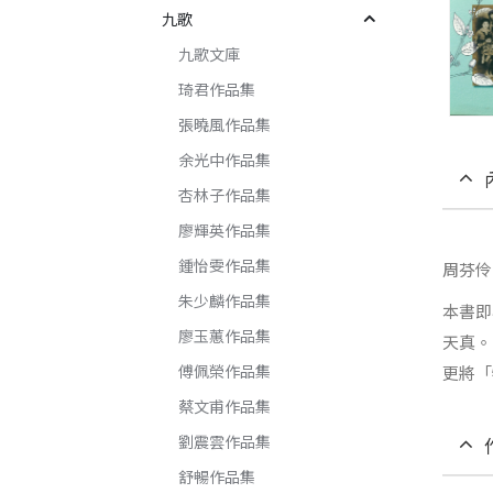
九歌
九歌文庫
琦君作品集
張曉風作品集
余光中作品集
杏林子作品集
廖輝英作品集
鍾怡雯作品集
周芬伶
朱少麟作品集
本書即
廖玉蕙作品集
天真。
傅佩榮作品集
更將「
蔡文甫作品集
劉震雲作品集
舒暢作品集