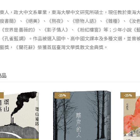
東人，政大中文系畢業，東海大學中文研究所碩士，現任教於東海
度書簡》、《絕美》、《熱夜》、《戀物人語》、《雜種》、《汝
《世界是薔薇的》、《影子情人》、《粉紅樓窗》等；少年小說《
《孔雀藍調》。作品被選入國中、高中國文課本及多種文選，並曾
藝獎，《蘭花辭》榮獲首屆臺灣文學獎散文金典獎。
商品
%
-25%
-25%