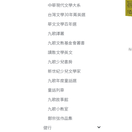
中華現代文學大系
台灣文學30年菁英選
華文文學百年選
九歌譯叢
九歌文教基金會叢書
楊桃香
世界是野獸的（增訂新版）
N
讀散文學英文
桂春．米雅
楊莉敏
九歌少兒書房
NT$
345
NT$
460
NT$
240
NT$
320
新世紀少兒文學家
九歌年度童話選
童話列車
加入購物車
加入購物車
九歌故事館
九歌小教室
鄭宗弦作品集
健行