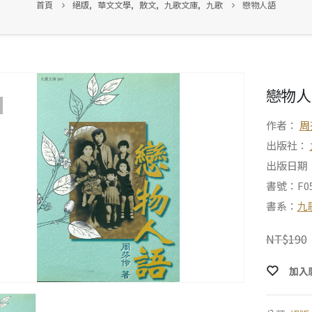
首頁
絕版
,
華文文學
,
散文
,
九歌文庫
,
九歌
戀物人語
戀物人
作者：
周
出版社：
出版日期：2
書號：F05
書系：
九
NT$
190
加入