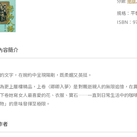
分類:
絕版
規格：平裝 |
ISBN：97
內容簡介
的文字，在婉約中呈現陽剛，既柔媚又英挺。
為更上層樓精品，上卷〈卿卿入夢〉是對飄逝親人的無限追憶，在
下卷她寫女人最喜愛的花、衣服、寶石……一直到日常生活中的咖
物」的意味發揮至極限。
作者