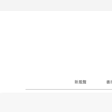
新風聲
書