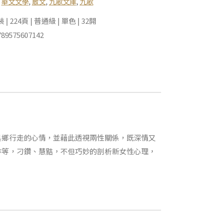
,
華文文學
,
散文
,
九歌文庫
,
九歌
 224頁 | 普通級 | 單色 | 32開
89575607142
異鄉行走的心情，並藉此透視兩性關係，既深情又
啡等，刁鑽、慧黠，不但巧妙的剖析新女性心理，