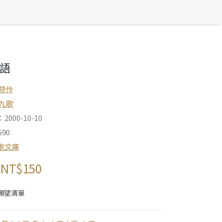
語
芬伶
九歌
000-10-10
90
歌文庫
NT$
150
願望清單