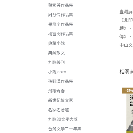
蔡素芬作品集
臺灣屏
周芬伶作品集
《北印
畢飛宇作品集
轉》、
楊富閔作品集
傳》、
典藏小說
中山文
典藏散文
九歌叢刊
相關
小說.com
孫觀漢作品集
飛躍青春
-25%
-25%
-25
新世紀散文家
名家名著選
九歌30文學大獎
台灣文學二十年集