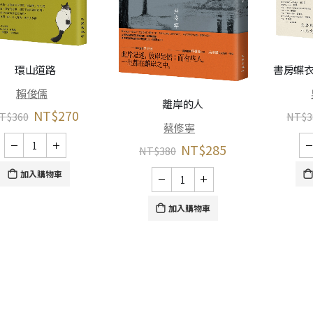
環山道路
書房蝶衣
賴俊儒
離岸的人
NT$
270
T$
360
NT$
3
蔡修寧
NT$
285
NT$
380
加入購物車
加入購物車