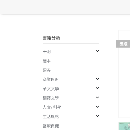
書籍分類
絕版
十羽
繪本
票券
商業理財
華文文學
翻譯文學
人文/ 科學
生活風格
醫療保健