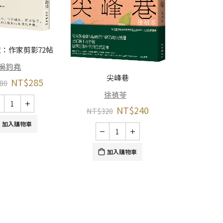
反正人是
：作家剪影72帖
曹
吳鈞堯
尖峰巷
NT$
285
NT$
380
80
徐禎苓
NT$
240
NT$
320
加
加入購物車
加入購物車