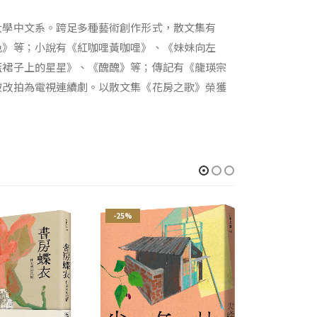
大學中文系。跨足多種藝術創作形式，散文集有
色》等；小說有《紅咖哩黃咖哩》、《妹妹向左
藍裙子上的星星》、《醜醜》等；傳記有《龍瑛宗
被改拍為電視連續劇。以散文集《花房之歌》榮獲
-25%
-25%