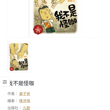
我不是怪咖
作者：
姜子安
繪者：
陳沛珛
出版社：
九歌