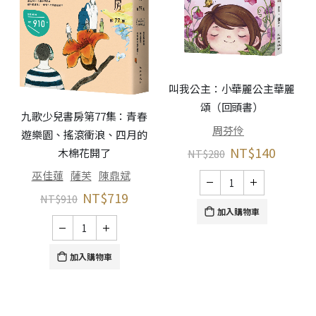
叫我公主：小華麗公主華麗
頌（回頭書）
九歌少兒書房第77集：青春
周芬伶
遊樂園、搖滾衝浪、四月的
NT$
140
木棉花開了
NT$
280
巫佳蓮
薩芙
陳鼎斌
NT$
719
NT$
910
加入購物車
加入購物車