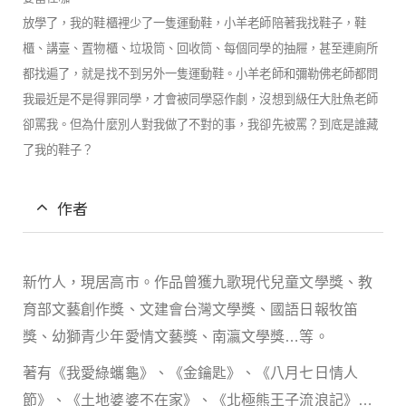
放學了，我的鞋櫃裡少了一隻運動鞋，小羊老師陪著我找鞋子，鞋
櫃、講臺、置物櫃、垃圾筒、回收筒、每個同學的抽屜，甚至連廁所
都找遍了，就是找不到另外一隻運動鞋。小羊老師和彌勒佛老師都問
我最近是不是得罪同學，才會被同學惡作劇，沒想到級任大肚魚老師
卻罵我。但為什麼別人對我做了不對的事，我卻先被罵？到底是誰藏
了我的鞋子？
作者
新竹人，現居高市。作品曾獲九歌現代兒童文學獎、教
育部文藝創作獎、文建會台灣文學獎、國語日報牧笛
獎、幼獅青少年愛情文藝獎、南瀛文學獎…等。
著有《我愛綠蠵龜》、《金鑰匙》、《八月七日情人
節》、《土地婆婆不在家》、《北極熊王子流浪記》…