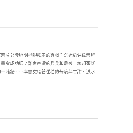
麼背負著陸曉明母親離家的真相？沉迷於偶像崇拜
計畫會成功嗎？離家寄讀的兵兵和叢叢，總想著新
的一堵牆……本書交織著種種的苦痛與甘甜、淚水
。