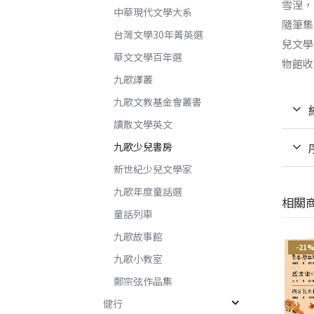
雪涅，
中華現代文學大系
隨筆集
台灣文學30年菁英選
兒文學
華文文學百年選
物館收
九歌譯叢
九歌文教基金會叢書
讀散文學英文
九歌少兒書房
新世紀少兒文學家
九歌年度童話選
相關
童話列車
九歌故事館
-21%
-21%
-21
九歌小教室
鄭宗弦作品集
健行