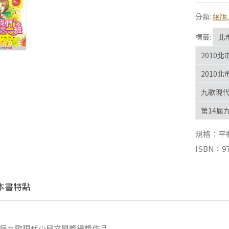
分類:
絕版
標籤:
北
2010
2010
九歌現
第14屆
規格：平裝 |
ISBN：97
本書特點
屆九歌現代少兒文學獎得獎作品