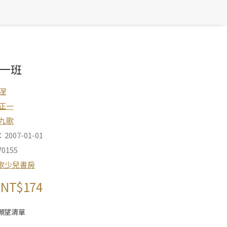
一班
涅
正一
九歌
007-01-01
0155
歌少兒書房
NT$
174
願望清單