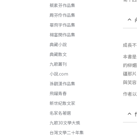
蔡素芬作品集
周芬伶作品集
畢飛宇作品集
楊富閔作品集
典藏小說
成長不
典藏散文
本書是
九歌叢刊
的柳媚
疆那片
小說.com
與笑容
孫觀漢作品集
飛躍青春
作者以
新世紀散文家
名家名著選
九歌30文學大獎
台灣文學二十年集