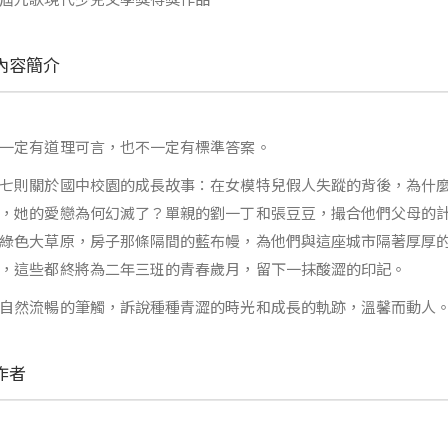
內容簡介
一定有道理可言，也不一定有標準答案。
七則關於國中校園的成長故事：在女模特兒假人失蹤的背後，為什
，她的愛戀為何幻滅了？單親的劉一丁和張豆豆，撮合他們父母的
綠色大草原，房子那條隔間的藍布幔，為他們與這座城市隔著厚厚
，這些都終將為二年三班的青春歲月，留下一抹酸澀的印記。
自然流暢的筆觸，訴說種種青澀的時光和成長的軌跡，溫馨而動人
作者