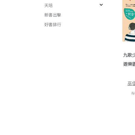
天培
新書出擊
好書排行
九歌
搖滾衝浪
歌113年童話選之幸福築夢
遊樂
薩芙
NT$
237
NT$
300
NT$
253
NT$
320
巫
N
加入購物車
加入購物車