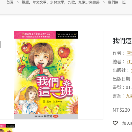
首頁
絕版
,
華文文學
,
少兒文學
,
九歌
,
九歌少兒書房
我們這一班
我們這
作者：
雪
繪者：
江
出版社：
出版日期：2
書號：017
書系：
九
NT$
220
加入