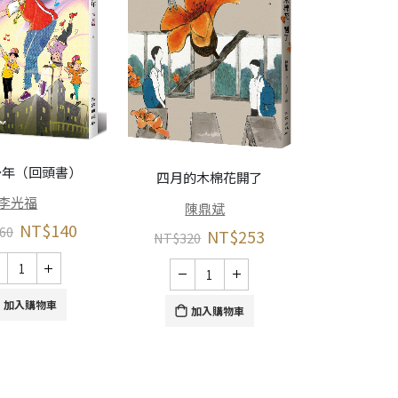
少年（回頭書）
青春
四月的木棉花開了
李光福
巫
陳鼎斌
NT$
140
60
NT$
253
NT$
320
NT$
320
加入購物車
加
加入購物車