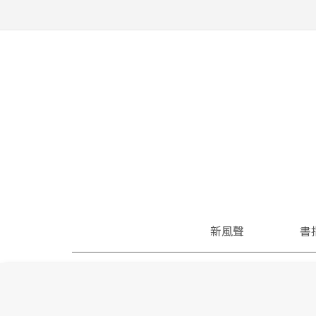
新風聲
書