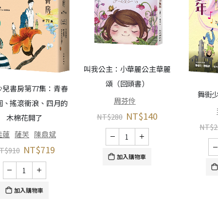
叫我公主：小華麗公主華麗
頌（回頭書）
少兒書房第77集：青春
舞街
周芬伶
園、搖滾衝浪、四月的
NT$
140
NT$
280
木棉花開了
NT$
2
佳蓮
薩芙
陳鼎斌
NT$
719
T$
910
加入購物車
加入購物車