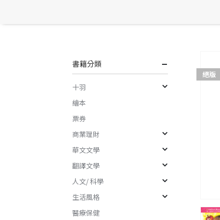
書籍分類
絕版
十羽
繪本
票券
商業理財
華文文學
翻譯文學
人文/ 科學
生活風格
醫療保健