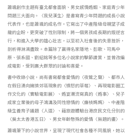
蕭颯創作主題有臺北都會面貌、男女感情婚姻、家庭青少年
問題三大面向。〈我兒漢生〉是書寫青少年問題的成長小說
代表作，也是蕭颯的成名作。它寫出了中產階級母親望子成
龍的企盼，更突破了性別限制，將一個男孩成長期的叛逆言
行，和進入大學的雄心壯志，以至初入社會後的失意挫折，
剖析得淋漓盡致。本篇除了贏得名家隱地、彭歌、司馬中
原、張系國、劉紹銘等多位名小說家的擊節讚賞，並曾改編
成電影，受到廣大群眾的討論和喜愛。
書中收錄小說，尚有書寫都會愛情的〈夜鶯之聲〉、都市人
在假日湧向擁擠郊區現象的〈憤怒的草莓〉、再現電影圈工
作文化的〈實驗電影展〉、婚宴潮流寫真的〈婚事〉、兒子
成家立業後的母子鴻溝及同性戀情的〈廉楨媽媽〉、中產階
級生養育子議題〈人道〉、藉旅遊體驗台港庶民文化分別的
〈吳太太香港五日〉、男女年齡懸殊的愛情〈無題的畫〉。
蕭颯筆下的小說世界，呈現了現代社會各種不同風貌，她以