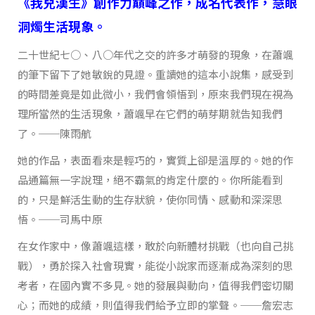
《我兒漢生》創作力巔峰之作，成名代表作，慧眼
洞燭生活現象。
二十世紀七○、八○年代之交的許多才萌發的現象，在蕭颯
的筆下留下了她敏銳的見證。重讀她的這本小說集，感受到
的時間差竟是如此微小，我們會領悟到，原來我們現在視為
理所當然的生活現象，蕭颯早在它們的萌芽期就告知我們
了。──陳雨航
她的作品，表面看來是輕巧的，實質上卻是溫厚的。她的作
品通篇無一字說理，絕不霸氣的肯定什麼的。你所能看到
的，只是鮮活生動的生存狀貌，使你同情、感動和深深思
悟。──司馬中原
在女作家中，像蕭颯這樣，敢於向新體材挑戰（也向自己挑
戰），勇於探入社會現實，能從小說家而逐漸成為深刻的思
考者，在國內實不多見。她的發展與動向，值得我們密切關
心；而她的成績，則值得我們給予立即的掌聲。──詹宏志