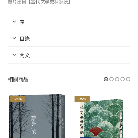
照片出自【當代文學史料系統】
序
目錄
內文
相關商品
-25%
-25%