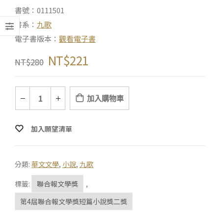
書號：0111501
書系：
九歌
電子書版本：
觀看電子書
NT$
221
NT$
280
加入購物車
加入願望清單
分類:
華文文學
,
小說
,
九歌
標籤:
聯合報文學獎
,
第4屆聯合報文學獎短篇小說獎二獎