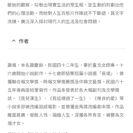
敏銳的觀察，勾勒出現實生活的眾生相，並生動的刻劃出他
們的心理活動。而她對人生百態只作陳述不下斷語，其文字
洗鍊，廣泛深入探討現代人的生活及社會問題。
作者
蕭颯，本名蕭慶餘，民國四十二年生，畢於臺北女師專。十
六歲開始小說創作，十七歲即結集短篇小說選「長堤」，曾
獲聯合報文學獎、時報文學推薦獎及中興文藝獎。民國六十
五年後再度拾筆寫作，作品多發表於各大報副刊及文學雜
誌。《我兒漢生》、《我這樣過了一生》、《唯良的愛》等
小說多部被改編拍成電影，並曾獲金馬獎改編劇本獎。作品
層面甚廣，發掘人性、描繪人生，深獲各界肯定，被譽為文
壇才女。