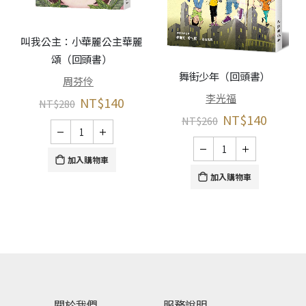
叫我公主：小華麗公主華麗
頌（回頭書）
春
舞街少年（回頭書）
周芬伶
李光福
NT$
140
NT$
280
NT$
140
NT$
260
加入購物車
加入購物車
關於我們
服務說明