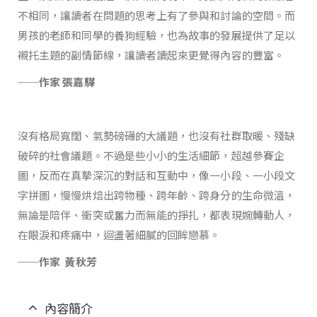
不相同，讓讀者在問題的思考上有了參與和討論的空間。而
男孩的老師和同學的養狗經驗，也為故事的發展提供了足以
襯托主題的副情節線，讓讀者讀起來更覺得內容的豐富。
──作家
張嘉驊
沒有格局寬闊、氣勢磅礡的大議題，也沒有社群取暖、殘缺
破碎的社會議題。不過是些小小的生活細節，超越參賽企
圖，反而在真摯深沉的對話和互動中，像一小段、一小段文
字拼圖，慢慢烘焙出跨物種、跨年齡、跨身分的生命微溫，
無論是陪伴、衝突或奮力而無能的掙扎，都表現婉轉動人，
在眼淚和疼痛中，迴盪著細膩的回眸戀慕。
──作家
黃秋芳
內容簡介