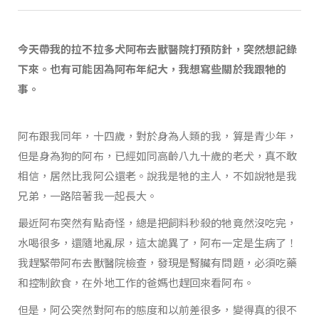
今天帶我的拉不拉多犬阿布去獸醫院打預防針，突然想記錄
下來。也有可能因為阿布年紀大，我想寫些關於我跟牠的
事。
阿布跟我同年，十四歲，對於身為人類的我，算是青少年，
但是身為狗的阿布，已經如同高齡八九十歲的老犬，真不敢
相信，居然比我阿公還老。說我是牠的主人，不如說牠是我
兄弟，一路陪著我一起長大。
最近阿布突然有點奇怪，總是把飼料秒殺的牠竟然沒吃完，
水喝很多，還隨地亂尿，這太詭異了，阿布一定是生病了！
我趕緊帶阿布去獸醫院檢查，發現是腎臟有問題，必須吃藥
和控制飲食，在外地工作的爸媽也趕回來看阿布。
但是，阿公突然對阿布的態度和以前差很多，變得真的很不