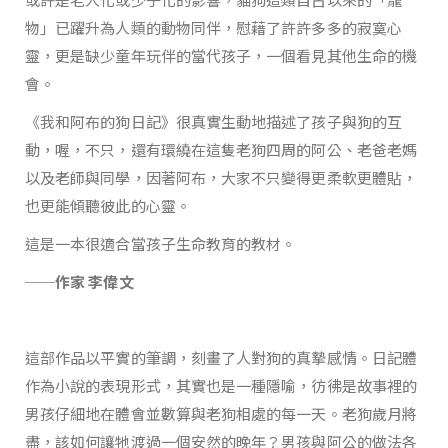
物」已躍升為人類的動物同伴，慰藉了許許多多的寂寞心
靈，更是缺少童年玩伴的當代孩子，一個看見其他生命的機
會。
《我和阿布的狗日記》很真實生動地描述了孩子與狗的互
動，喔，不只，還有環繞在這隻老狗四周的阿公、老爸老媽
以及老師與同學，因著阿布，大家不只變得更柔軟更體貼，
也更能傾聽彼此的心靈。
這是一本很適合當孩子生命教育的教材。
──作家
李偉文
這部作品以平實的筆調，刻畫了人對狗的真摯感情。日記體
作為小說的表現形式，其實也是一種隱喻，彷彿是故事裡的
男孩仔細地在體會並數算與老狗相處的每一天。老狗歲月將
盡，該如何讓牠渡過一個安然的晚年？男孩與阿公的做法各