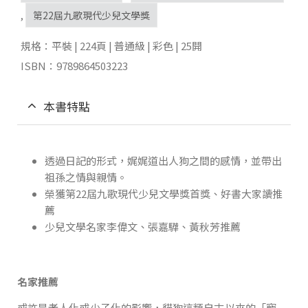
,
第22屆九歌現代少兒文學獎
規格：平裝 | 224頁 | 普通級 | 彩色 | 25開
ISBN：9789864503223
本書特點
透過日記的形式，娓娓道出人狗之間的感情，並帶出
祖孫之情與親情。
榮獲第22屆九歌現代少兒文學獎首獎、好書大家讀推
薦
少兒文學名家李偉文、張嘉驊、黃秋芳推薦
名家推薦
或許是老人化或少子化的影響，貓狗這類自古以來的「寵