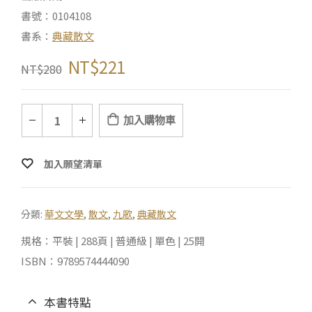
書號：0104108
書系：
典藏散文
NT$
221
NT$
280
加入購物車
加入願望清單
分類:
華文文學
,
散文
,
九歌
,
典藏散文
規格：平裝 | 288頁 | 普通級 | 單色 | 25開
ISBN：9789574444090
本書特點