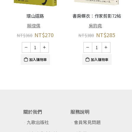
環山道路
書房蝶衣：作家剪影72帖
賴俊儒
吳鈞堯
NT$
270
NT$
285
NT$
360
NT$
380
加入購物車
加入購物車
關於我們
服務說明
九歌出版社
會員常見問題