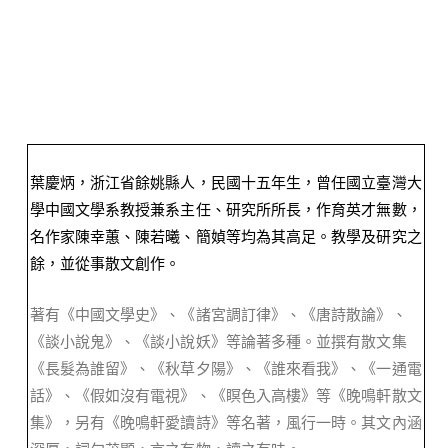
葉慶炳，浙江省餘姚縣人，民國十五年生，曾任國立臺灣大
學中
國文學系
教授兼系主任、研究所所長，作育英才無數，
名作家陳幸蕙、陳若曦、簡媜等均為其高足。教學及研究之
餘，並從事散文創作。
著有《中國文學史》、《諸宮調訂律》、《唐詩散論》、
《談小說鬼》、《談小說妖》等論著多種。並撰有散文集
《長髮為誰留》、《秋草夕陽》、《誰來看我》、《一通電
話》、《假如沒有電視》、《瞑色入高樓》等《晚鳴軒散文
集》，另有《晚鳴軒愛讀詩》等名著，風行一時。其文內涵