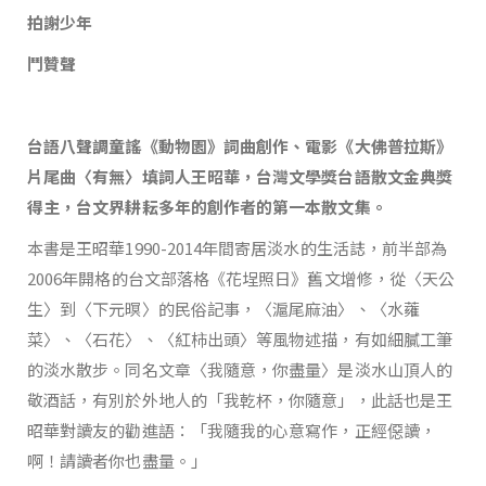
拍謝少年
鬥贊聲
台語八聲調童謠《動物園》詞曲創作、電影《大佛普拉斯》
片尾曲〈有無〉填詞人王昭華，台灣文學獎台語散文金典獎
得主，台文界耕耘多年的創作者的第一本散文集。
本書是王昭華1990-2014年間寄居淡水的生活誌，前半部為
2006年開格的台文部落格《花埕照日》舊文增修，從〈天公
生〉到〈下元暝〉的民俗記事，〈滬尾麻油〉、〈水蕹
菜〉、〈石花〉、〈紅柿出頭〉等風物述描，有如細膩工筆
的淡水散步。同名文章〈我隨意，你盡量〉是淡水山頂人的
敬酒話，有別於外地人的「我乾杯，你隨意」，此話也是王
昭華對讀友的勸進語：「我隨我的心意寫作，正經僫讀，
啊！請讀者你也盡量。」