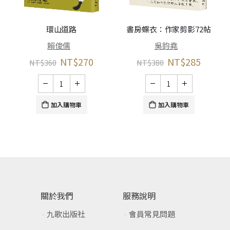
環山道路
書房蝶衣：作家剪影72帖
賴俊儒
吳鈞堯
NT$
270
NT$
285
NT$
360
NT$
380
加入購物車
加入購物車
關於我們
服務說明
九歌出版社
會員常見問題