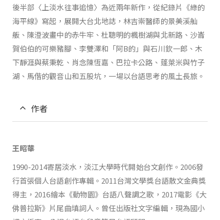
後半部〈上淡水往事追憶〉為近兩年新作，從紀錄片《綠的
海平線》寫起，展開大台北地誌，林吉崇醫師的景美溪舢
舨、陳澄波畫中的赤牛牢、杜聰明的楓樹湖與北新路、沙崙
賀伯伯的可樂豬腳、李雙澤和「阿B的」與石川欽一郎、木
下靜涯與蔡秉乾、肖念陳恆嘉、巴拉卡公路、蓬萊米與竹子
湖、馬偕的觀音山和五股坑，一場以台語思考的風土長旅。
作者
王昭華
1990-2014寄居淡水，淡江大學時代開始台文創作。2006發
行首張個人台語創作專輯。2011台灣文學獎台語散文金典獎
得主，2016繪本《動物園》台語八聲調之歌，2017電影《大
佛普拉斯》片尾曲填詞人。曾任出版社文字編輯，現為國小