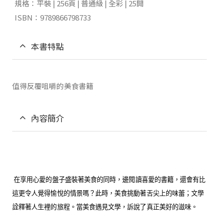
規格：平裝 | 256頁 | 普通級 | 全彩 | 25開
ISBN：9789866798733
本書特點
值得反覆咀嚼的美食書籍
內容簡介
在享用心愛的盤子盛裝著美食的同時，邊閱讀喜愛的書籍，還會有比
這更令人覺得愉悅的情景嗎？此時，美食挑動著舌尖上的味蕾；文學
詮釋著人生裡的旅程。當美食遇見文學，訴說了真正美好的滋味。