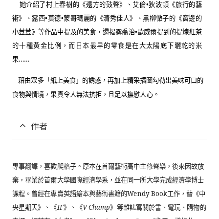
她介紹了村上春樹的《遠方的鼓聲》、艾倫•狄波頓《旅行的藝
術》、露西•莫德•蒙哥瑪麗的《清秀佳人》、黑柳徹子的《窗邊的
小荳荳》等作品中提及的美食，還揭露喬治•歐威爾提到的提煉紅茶
的十種黃金比例，而日本最早的零食是在大太陽底下曬乾的米
果……
藉由眾多「紙上美食」的誘惑，再加上精采插圖勾勒出美味可口的
食物與情境，果真令人無法抗拒，且足以撫慰人心。
作者
專事翻譯，喜歡爬格子。原本在首爾藝術高中主修聲樂，後來因故放
棄，畢業於首爾大學國際經濟學系，並在同一所大學完成經濟學博士
課程。曾經在專賣英語繪本與藝術書籍的
Wendy Book
工作，替《中
央星期天》、《
IF
》、《
V Champ
》等雜誌寫關於書、電玩、購物的