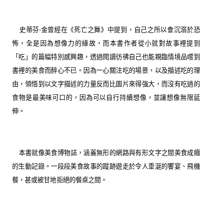
史蒂芬‧金曾經在《死亡之舞》中提到，自己之所以會沉溺於恐
怖，全是因為想像力的緣故，而本書作者從小就對故事裡提到
「吃」的篇幅特別感興趣，透過閱讀彷彿自己也能親臨情境品嚐到
書裡的美食而醉心不已。因為一心關注吃的場景，以及描述吃的理
由，領悟到以文字描述的力量反而比圖片來得強大，而沒有吃過的
食物是最美味可口的，因為可以自行持續想像，並讓想像無限延
伸。
本書就像美食博物誌，涵蓋無形的網路與有形文字之間美食成癮
的生動記錄。一段段美食故事的蹤跡遊走於令人垂涎的饗宴、飛機
餐，甚或被甘地拒絕的餐桌之間。