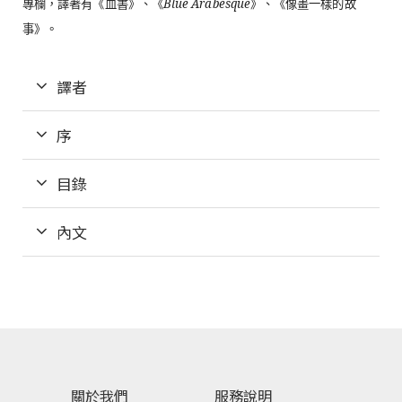
專欄，譯著有《血書》、《
Blue Arabesque
》、《像畫一樣的故
事》。
譯者
序
目錄
內文
關於我們
服務說明