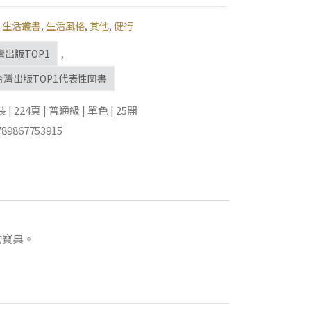
,
生活叢書
,
生活風格
,
其他
,
健行
灣出版TOP1
,
年台灣出版TOP1代表性圖書
 224頁 | 普通級 | 單色 | 25開
89867753915
的寶典。