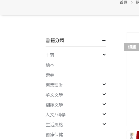
首頁
書籍分類
絕版
十羽
繪本
票券
商業理財
華文文學
翻譯文學
人文/ 科學
生活風格
醫療保健