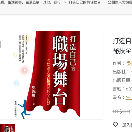
絕版
,
生活叢書
,
生活風格
,
其他
,
健行
打造自己的職場舞台──公關達人吳錦
打造自
祕技全
作者：
吳
出版社：
出版日期：2
書號：e02
書系：
生
NT$
210
加入