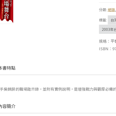
分類:
絕版
標籤:
台
2003
規格：平裝 |
ISBN：97
本書特點
手吳錦屏的職場啟示錄，並附有實例說明，是增強戰力與觀摩必備
內容簡介