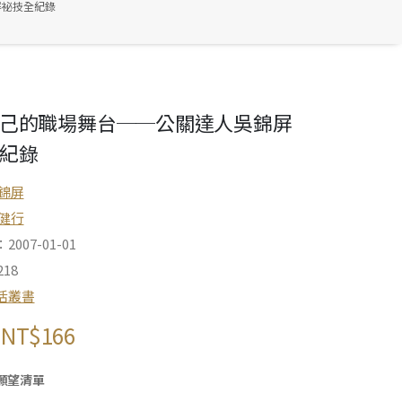
屏祕技全紀錄
己的職場舞台──公關達人吳錦屏
紀錄
錦屏
健行
007-01-01
18
活叢書
NT$
166
願望清單