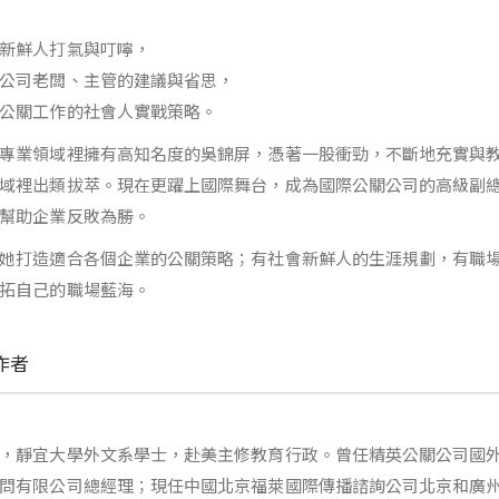
新鮮人打氣與叮嚀，
公司老闆、主管的建議與省思，
公關工作的社會人實戰策略。
專業領域裡擁有高知名度的吳錦屏，憑著一股衝勁，不斷地充實與
域裡出類拔萃。現在更躍上國際舞台，成為國際公關公司的高級副
幫助企業反敗為勝。
她打造適合各個企業的公關策略；有社會新鮮人的生涯規劃，有職
拓自己的職場藍海。
作者
，靜宜大學外文系學士，赴美主修教育行政。曾任精英公關公司國
問有限公司總經理；現任中國北京福萊國際傳播諮詢公司北京和廣