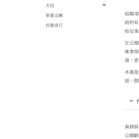
天培
給職場
新書出擊
給所有
好書排行
給從事
在公關
專業領
績，更
本書是
脈，開
吳錦屏
公關顧