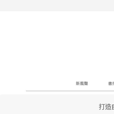
新風聲
書
打造