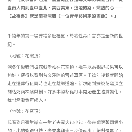
臺南大内到臺中臺北、美西美東，遙遠的路，熾熱的心——
《故事書》就是南臺灣版《一位青年藝術家的畫像》。」
千禧年的第一場葬禮多麼福氣，於我性命而言亦是全新的世
紀。
〈地號：花窯頂〉
深冬午後我們披麻戴孝站在花窯頂，幾乎以為視野如果可以
夠好，便得以看到曾文溪畔的菅芒草原。千禧年後我就開始
走在送葬行伍同時也走在離鄉道途。新墳剛到據說花窯頂立
刻枯死兩株酪梨樹。許多事物都從根本開始產生體質變化，
我也漸漸發育成人。
〈地號：花窯頂〉
我看到月臺對岸有一對老夫妻大包小包，後來還跟著兩個小
的，小的衝得很快，老夫妻卻走三步停兩步，絕對是累了，