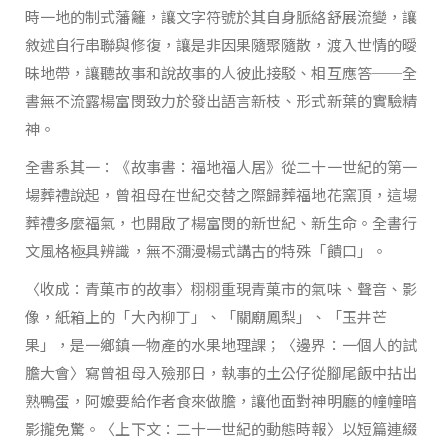
時一地的制式藩籬，讓文字符號於其自身脈絡舒展流變，讓
敘述自行串聯與修復，讓是非因果隨聚隨散，渡入世情的曖
昧地帶，讓聽故事和說故事的人彼此接駁、相互應答──全
書無不流露楊富閔致力於發出語言新枝、形式新葉的實驗精
神。
全書系其一：《故事書：福地福人居》從二十一世紀的第一
場葬禮說起，曾祖母在世紀交替之際歸葬福地花窯頂，這場
葬禮多麼福氣，也開啟了楊富閔的新世紀、新生命。全書行
文風格極具辨識，無不瀰漫楊式講古的特殊「饋口」。
〈收成：青菓市的故事〉栩栩重現青菓市的氣味、聲音、影
像，紙箱上的「大內柳丁」、「關廟鳳梨」、「玉井芒
果」，是一鄉鎮一物產的水果地理課；〈邊界：一個人的試
膽大會〉寫曾祖母入殮那日，執事的土公仔從腳尾飯中拈出
熟鴨蛋，阿嬤要給作者食來做膽，讓他面對神明廳的幢幢暗
影攏免驚。〈上下文：二十一世紀的動態時報〉以短篇連綴