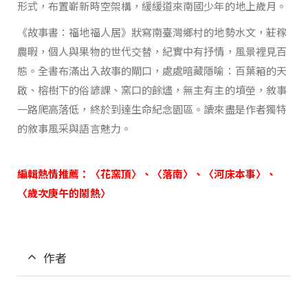
形式，布置嶄新時空架構，緩緩道來南國少年的地上歲月。
《故事書：福地福人居》狀寫南臺灣鄉村的地勢水文，莊稼
農暇，個人與果物的世代交替，紀實中有抒情，風景裡見百
態。全書布滿出入故事的閘口，處處暗藏隱喻：百葉箱的天
啟、榕樹下的俗諺課、窯口的餘燼，無主有主的墳塋，敘事
一路爬高落低，終於到達生命紀念園區。讀來盡是作者獨特
的敘事風采與語言魅力。
編輯熱情推薦：〈花窯頂〉、〈落南〉、〈河床本事〉、
〈歲次庚午的鬧熱〉
作者