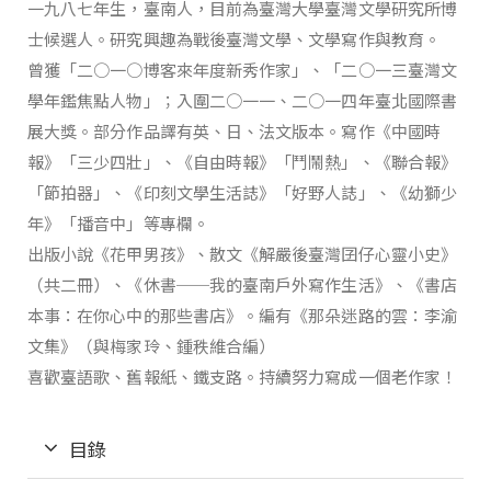
一九八七年生，臺南人，目前為臺灣大學臺灣文學研究所博
士候選人。研究興趣為戰後臺灣文學、文學寫作與教育。
曾獲「二○一○博客來年度新秀作家」、「二○一三臺灣文
學年鑑焦點人物」；入圍二○一一、二○一四年臺北國際書
展大獎。部分作品譯有英、日、法文版本。寫作《中國時
報》「三少四壯」、《自由時報》「鬥鬧熱」、《聯合報》
「節拍器」、《印刻文學生活誌》「好野人誌」、《幼獅少
年》「播音中」等專欄。
出版小說《花甲男孩》、散文《解嚴後臺灣囝仔心靈小史》
（共二冊）、《休書──我的臺南戶外寫作生活》、《書店
本事：在你心中的那些書店》。編有《那朵迷路的雲：李渝
文集》（與梅家玲、鍾秩維合編）
喜歡臺語歌、舊報紙、鐵支路。持續努力寫成一個老作家！
目錄