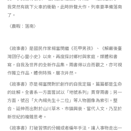
我突然有跳下火車的衝動，此時鈴聲大作，列車要準備落南
了。
〈農暇：落南〉
《故事書》是國民作家楊富閔繼《花甲男孩》、《解嚴後臺
灣囝仔心靈小史》以來，再度探討鄉村與家庭，媒體和書
寫，自我及世界的全新作品集。兩書得以合而觀之，亦可視
作獨立作品，體例特殊，層次井然。
《故事書》亦是楊富閔對於創作的自我定錨，篇篇都是生命
的註解。全書系一方面嘗試以「地號系列」貫穿兩書；另一
方面，號召「大內楊先生十二位」等人物圖像為索引。整
合、延伸而出對於山川草木、市鎮興衰、當代人文，乃至於
新世紀的複雜思考。
《故事書》打破習慣的分輯或者編年手法，讓人事物走出一