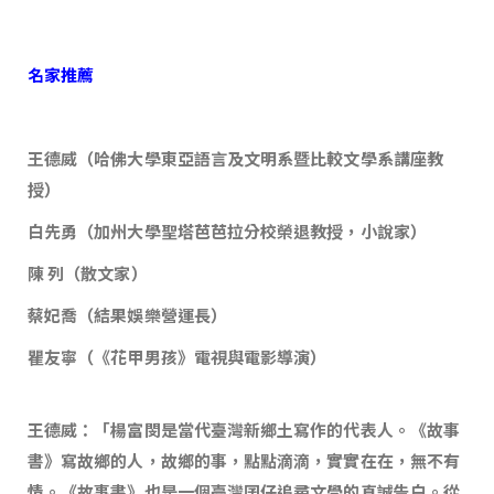
名家推薦
王德威（哈佛大學東亞語言及文明系暨比較文學系講座教
授）
白先勇（加州大學聖塔芭芭拉分校榮退教授，小說家）
陳 列（散文家）
蔡妃喬（結果娛樂營運長）
瞿友寧（《花甲男孩》電視與電影導演）
王德威：「楊富閔是當代臺灣新鄉土寫作的代表人。《故事
書》寫故鄉的人，故鄉的事，點點滴滴，實實在在，無不有
情。《故事書》也是一個臺灣囝仔追尋文學的真誠告白。從