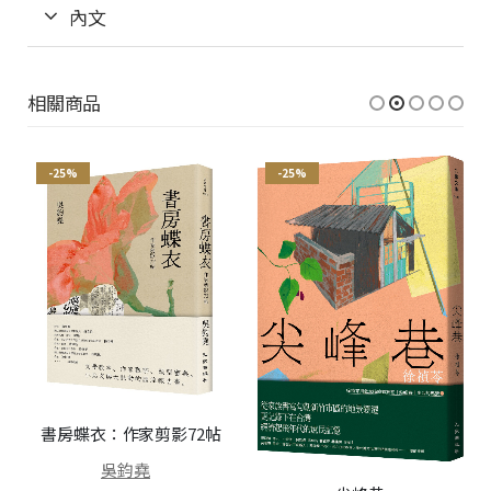
內文
相關商品
-25%
-25%
書房蝶衣：作家剪影72帖
吳鈞堯