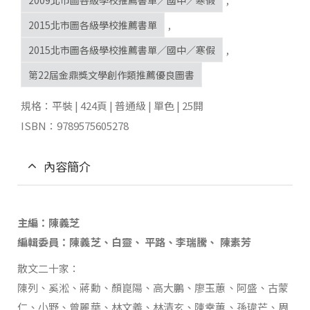
2015北市圖各級學校推薦書單
,
2015北市圖各級學校推薦書單／國中／寒假
,
第22屆金鼎獎文學創作類推薦優良圖書
規格：平裝 | 424頁 | 普通級 | 單色 | 25開
ISBN：9789575605278
內容簡介
主編：陳義芝
編輯委員：陳義芝、白靈、 平路、李瑞騰、 陳素芳
散文二十家：
陳列、奚淞、蔣勳、顏崑陽、高大鵬、廖玉蕙、阿盛、古蒙
仁、小野、曾麗華、林文義、林清玄、陳幸蕙、孫瑋芒、周