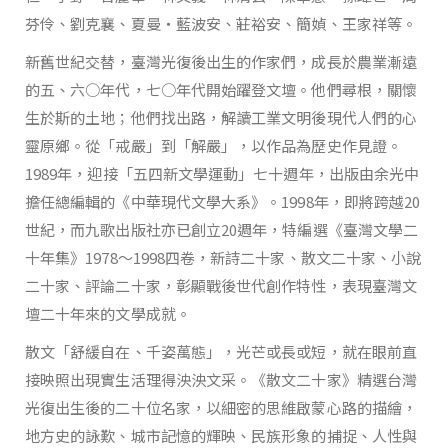
芬伶、劉克襄、夏曼‧藍波安、莊裕安、簡媜、王家祥等。
新舊世紀交替，臺灣光復後出生的作家們，成長於農業漸遠
的五、六○年代，七○年代開始躍登文壇。他們尋根，關懷
生於斯的土地；他們找出路，解讀工業文明後現代人們的心
靈原鄉。從「戒嚴」到「解嚴」，以作品為歷史作見證。
1989年，迎接「五四新文學運動」七十週年，出版由余光中
擔任總編輯的《中華現代文學大系》。1998年，即將跨越20
世紀，而九歌出版社亦已創立20週年，特編選《臺灣文學二
十年集》1978～1998四卷，新詩二十家、散文二十家、小說
二十家、評論二十家，彰顯戰後世代創作特性，表現臺灣文
壇二十年來的文學成就。
散文「舒緩自在、千姿萬態」，光芒或長或短，就在眼前直
接映照出現實生活理得泱泱文采。《散文二十家》精選台灣
光復出生後的二十位名家，以細密的思維啟蒙心路的描繪，
地方史的詠歎、城市記憶的輝映、民族形象的捕捉、人性與