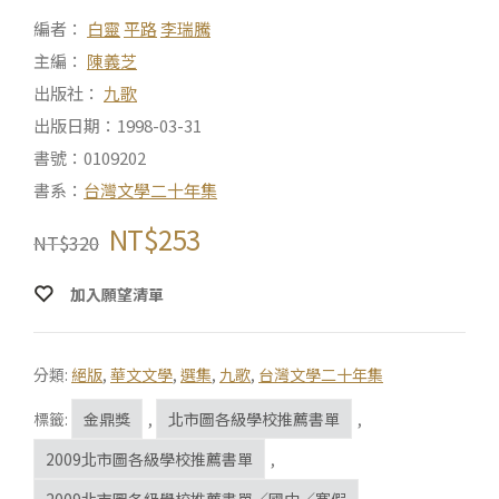
編者：
白靈
平路
李瑞騰
主編：
陳義芝
出版社：
九歌
出版日期：1998-03-31
書號：0109202
書系：
台灣文學二十年集
NT$
253
NT$
320
加入願望清單
分類:
絕版
,
華文文學
,
選集
,
九歌
,
台灣文學二十年集
標籤:
金鼎獎
,
北市圖各級學校推薦書單
,
2009北市圖各級學校推薦書單
,
2009北市圖各級學校推薦書單／國中／寒假
,