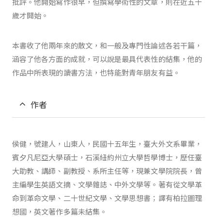
批評。他開始寫作很早，但撰寫學術性的文章，則在近五十
歲才開始。
本書收了他兩年來的散文，和一般及專門性論述各若干篇，
涵容了他各方面的成就，可以說是最具代表性的結集，他的
作品中所表現的讀書方法，也特能對青年朋友有益。
作者
侯健，號建人，山東人，民國十五年生，臺大外文系畢業，
賓夕凡尼亞大學碩士，石溪紐約州立大學哲學博士，歷任臺
大助教、講師、副教授、系所主任等，現兼文學院院長，曾
主編學生英語文摘、文學雜誌、中外文學等。著有從文學革
命到革命文學、二十世紀文學、文學思想書；譯有柏拉圖理
想國，英文著作多篇未結集。