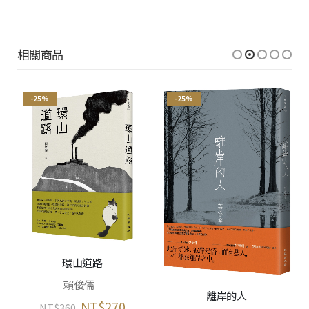
相關商品
-25%
-25%
環山道路
賴俊儒
離岸的人
NT$
270
NT$
360