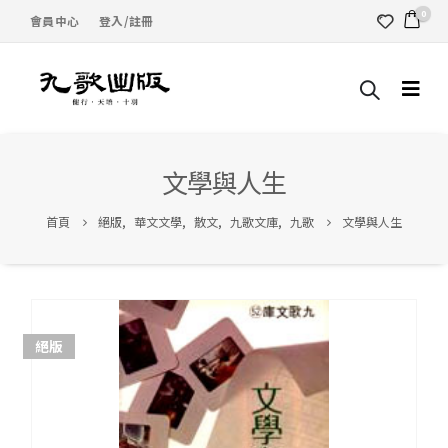
0
會員中心
登入/註冊
文學與人生
首頁
絕版
,
華文文學
,
散文
,
九歌文庫
,
九歌
文學與人生
絕版