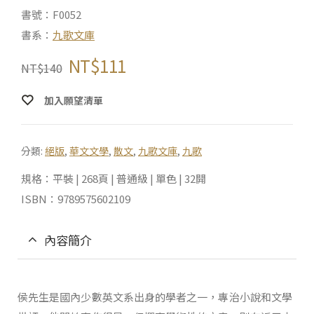
書號：F0052
書系：
九歌文庫
NT$
111
NT$
140
加入願望清單
分類:
絕版
,
華文文學
,
散文
,
九歌文庫
,
九歌
規格：平裝 | 268頁 | 普通級 | 單色 | 32開
ISBN：9789575602109
內容簡介
侯先生是國內少數英文系出身的學者之一，專治小說和文學