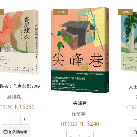
%
-25%
-25%
蝶衣：作家剪影72帖
大
吳鈞堯
尖峰巷
NT$
285
T$
380
NT$
3
徐禎苓
NT$
240
NT$
320
加入購物車