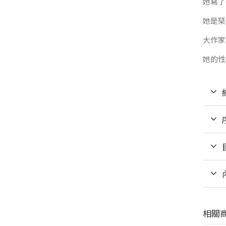
她寫了
她是琹
大作家
她的性
相關