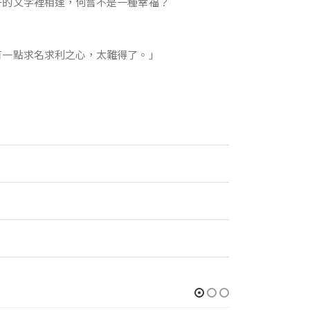
好的文字裡相逢，何嘗不是一種幸福？
有一點求名求利之心，太難得了。」