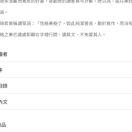
很多清麗而雋永的好書，喜歡她的讀者無可計數。她以為，能在美
涵。
琦君曾稱讚琹涵：「性格美極了，如此純潔善良，勤於寫作，而沒
格之美也處處彰顯在字裡行間，讀其文，不免愛其人。
繪者
序
目錄
內文
商品