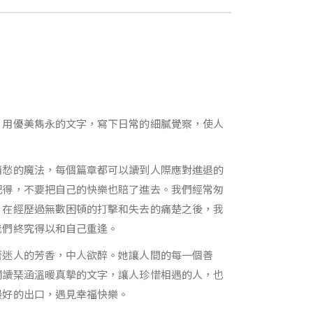
，用優美雋永的文字，寫下日常的細膩覺察，使人
消愁的魔法，每個篇章都可以讀到人際應對進退的
記得，不要把自己的快樂也賠了進去。我們經常匆
，在經歷過無數困頓的打擊和失去的痛楚之後，我
我們終究得以和自己重逢。
著迷人的芳香，中人欲醉。她讓人間的每一個善
閱讀琹涵溫暖真摯的文字，讓人珍惜相遇的人，也
最好的出口，遇見幸福快樂。