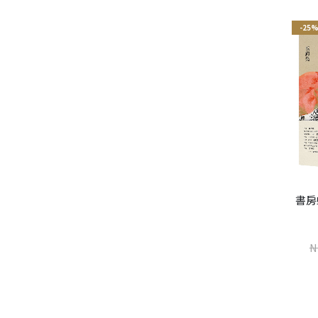
-25%
-25%
-25
環山道路
書房
賴俊儒
NT$
270
世界是野獸的（增訂新版）
NT$
360
N
楊莉敏
NT$
240
NT$
320
加入購物車