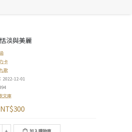
恬淡與美麗
涵
力卡
九歌
022-12-01
94
歌文庫
NT$
300
加入購物車