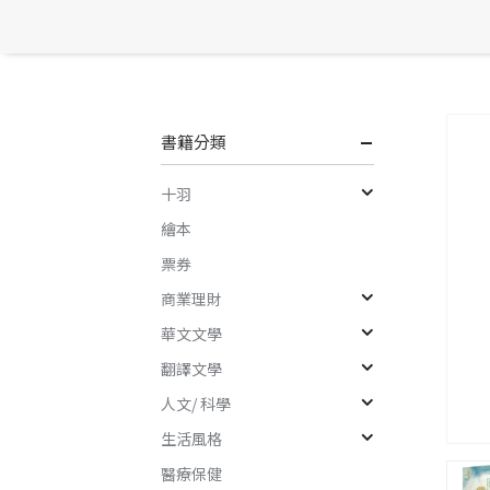
書籍分類
十羽
繪本
票券
商業理財
華文文學
翻譯文學
人文/ 科學
生活風格
醫療保健