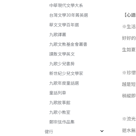
中華現代文學大系
【心語
台灣文學30年菁英選
華文文學百年選
※生活
九歌譯叢
好好的
九歌文教基金會叢書
生如夏
讀散文學英文
九歌少兒書房
※珍惜
新世紀少兒文學家
九歌年度童話選
越是短
童話列車
稍縱即
九歌故事館
九歌小教室
※流光
鄭宗弦作品集
逝水無
健行