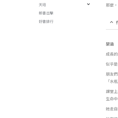
天培
那麼，
新書出擊
好書排行
琹涵
成長的
似乎是
朋友們
「水瓶
課堂上
生命中
她走自