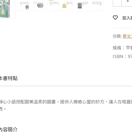
加入
分類:
華文
規格：平裝 |
ISBN：97
本書特點
靜心小語搭配甜美溫柔的圖畫，提供人療癒心靈的妙方，讓人在喧囂
遇。
內容簡介