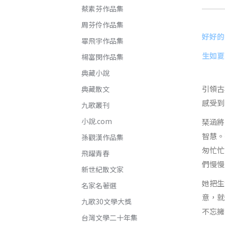
蔡素芬作品集
周芬伶作品集
好好的
畢飛宇作品集
生如夏
楊富閔作品集
典藏小說
引領古
典藏散文
感受到
九歌叢刊
小說.com
琹涵將
智慧。
孫觀漢作品集
匆忙忙
飛躍青春
們慢慢
新世紀散文家
她把生
名家名著選
意，就
九歌30文學大獎
不忘擁
台灣文學二十年集