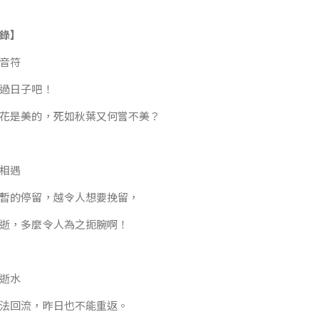
錄】
音符
過日子吧！
花是美的，死如秋葉又何嘗不美？
相遇
暫的停留，越令人想要挽留，
逝，多麼令人為之扼腕啊！
逝水
法回流，昨日也不能重返。