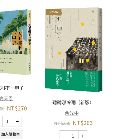
-25%
-21%
王椰下一甲子
從放牛班到理
高天恩
文套書（相伨
聽聽那冷雨（新版）
NT$
270
60
謝師
余光中
林
NT$
263
NT$
350
NT$
640
加入購物車