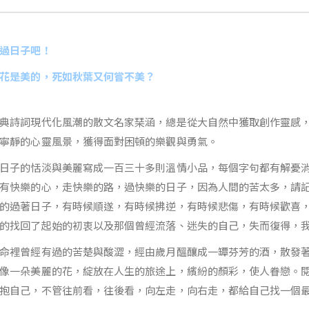
過日子吧！
花是美的，死如秋葉又何嘗不美？
典詩詞現代化風潮的散文名家琹涵，總是從大自然中獲取創作靈感
寧靜的心靈風景，獲得面對困頓的樂觀與勇氣。
日子的恬淡與美麗寫成一百三十多則溫情小品，每個字句都有解憂
有快樂的心，走快樂的路，過快樂的日子，因為人間的苦太多，請
的過著日子，有時候順遂，有時候拂逆，有時候悲傷，有時候歡喜
的找回了起始的初衷以及那個曾經流落、迷失的自己，失而復得，
命裡曾經有過的苦楚與酸澀，經由歲月醞釀成一罈芬芳的酒，散發
像一朵美麗的花，綻放在人生的旅途上，繽紛的顏彩，使人眷戀。
抱自己，不管往前看，往後看，向左走，向右走，都給自己找一個