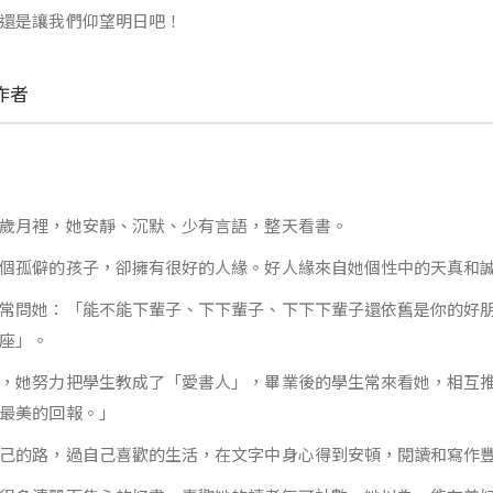
還是讓我們仰望明日吧！
作者
歲月裡，她安靜、沉默、少有言語，整天看書。
個孤僻的孩子，卻擁有很好的人緣。好人緣來自她個性中的天真和
常問她：「能不能下輩子、下下輩子、下下下輩子還依舊是你的好
座」。
，她努力把學生教成了「愛書人」，畢業後的學生常來看她，相互
最美的回報。」
己的路，過自己喜歡的生活，在文字中身心得到安頓，閱讀和寫作