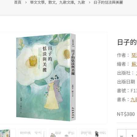
首頁
華文文學
,
散文
,
九歌文庫
,
九歌
日子的恬淡與美麗
日子的
作者：
琹
繪者：
蘇
出版社：
出版日期：2
書號：F13
書系：
九
NT$
380