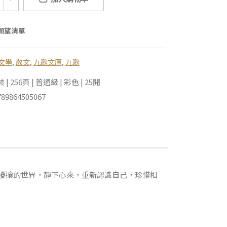
願望清單
文學
,
散文
,
九歌文庫
,
九歌
 256頁 | 普通級 | 彩色 | 25開
89864505067
擾攘的世界，靜下心來，重新認識自己，珍惜相