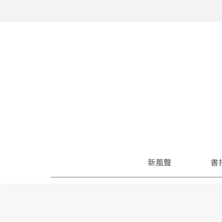
新風聲
書