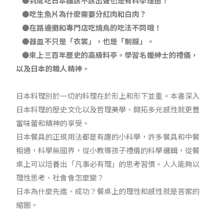
●到底吃日本麵該不該出聲也是有科學理由？
●吃生魚片為什麼需要分紅肉和白肉？
●在路邊攤和專門店吃燒鳥的吃法不同哦！
●器皿不只是「衣裳」，也是「制服」。
●來上三百年歷史的高級料亭。學習名媛紳士的禮儀，
以及日本的職人精神。
日本料理別於一切的料理在於形上和形下並重。本書深入
日本料理的歷史文化以及哲理美學、開拓多元感性就更豐
富味蕾和精神的享受。
日本餐具的正規用法都是有趣的小科學，許多餐具和中餐
相通，科學無國界，從小教導孩子禮儀的科學邏輯，從餐
桌上可以培養出「凡事必有理」的思考習慣。人人能夠以
理性思考、社會會怎麼變？
日本為什麼先進、成功？餐桌上的理性和感性就是答案的
縮圖。