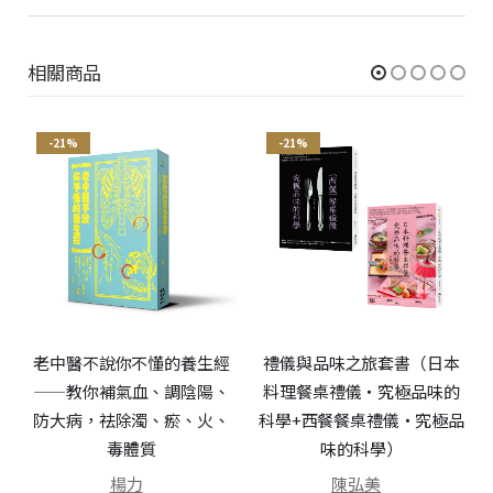
相關商品
-21%
-21%
個
老中醫不說你不懂的養生經
禮儀與品味之旅套書（日本
譜
——教你補氣血、調陰陽、
料理餐桌禮儀‧究極品味的
防大病，祛除濁、瘀、火、
科學+西餐餐桌禮儀‧究極品
毒體質
味的科學）
楊力
陳弘美