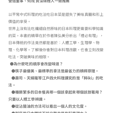
營造董事、何戎 資深媒體人一致推薦
以平常中式料理的吃法吃日本菜是錯失了美味真髓和形上
價值的享受。
世界上沒有比吃纖細自然原味的日本料理更需要科學知識
的菜。本書的精華在於作者陳弘美分析出「禮必有理」，
日本傳統的作法竟然都是基於︰人體工學、生理學、物
理、化學等。了解後你會對日本料理改觀，也會立刻改變
吃法，突破美味的極限。
●為什麼吃的順序會改變味道？
●筷子最優美、最標準的拿法是最省力的槓桿原理。
●壽司、天婦羅等江戶四大料理講究的是「粹iki」的吃
法。
●種類繁多的日本餐具哪一個該拿起來哪個該放著用？
只要以人體工學辨識。
●從沾醬油的方法可以看出一個人的文化度。