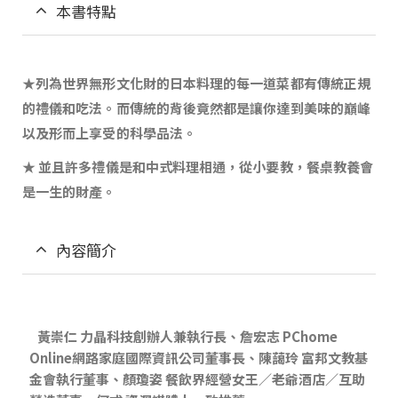
本書特點
★
列為世界無形文化財的日本料理的每一道菜都有傳統正規
的禮儀和吃法。而傳統的背後竟然都是讓你達到美味的巔峰
以及形而上享受的科學品法。
★ 並且許多禮儀是和中式料理相通，從小要教，餐桌教養會
是一生的財產。
內容簡介
黃崇仁 力晶科技創辦人兼執行長、詹宏志 PChome
Online網路家庭國際資訊公司董事長、陳藹玲 富邦文教基
金會執行董事、顏瓊姿 餐飲界經營女王∕老爺酒店∕互助