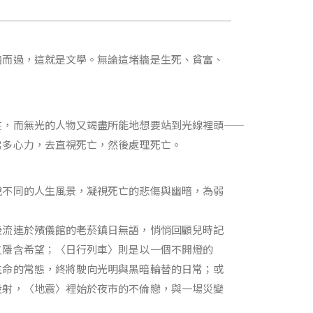
牆而過，這就是文學。無論這堵牆是生死、貧富、
，而無光的人物又竭盡所能地想要站到光線裡頭――
常多心力，去直視死亡，然後處理死亡。
說不同的人生風景，凝視死亡的悲傷與幽暗，為弱
後流連於殯儀館的老菸鎮日無語，悄悄回顧兒時記
又隱含希望；〈日行列車〉則是以一個不開燈的
生命的常態，終將駛向光明與黑暗輪替的日常；或
投射，〈地震〉裡始於夜市的不倫戀，與一場災變