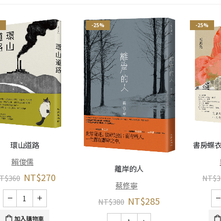
%
-25%
-25%
環山道路
書房蝶衣
賴俊儒
離岸的人
NT$
270
T$
360
NT$
3
蔡修寧
NT$
285
NT$
380
加入購物車