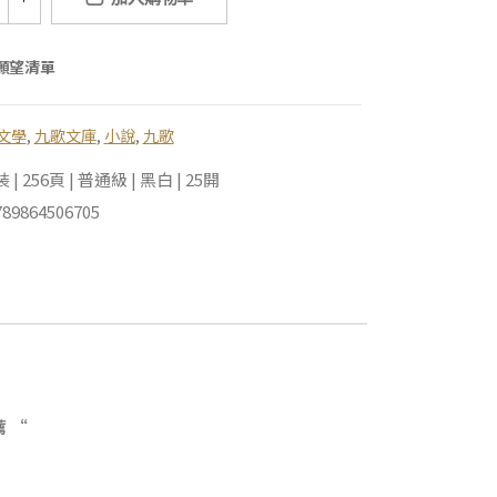
願望清單
文學
,
九歌文庫
,
小說
,
九歌
 256頁 | 普通級 | 黑白 | 25開
89864506705
 “