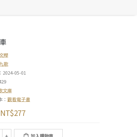
車
文曄
九歌
024-05-01
29
歌文庫
本：
觀看電子書
NT$
277
加入購物車