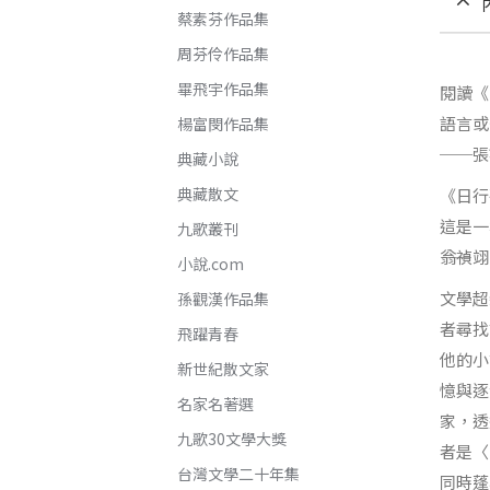
蔡素芬作品集
周芬伶作品集
畢飛宇作品集
閱讀《
語言或
楊富閔作品集
──張
典藏小說
典藏散文
《日行
這是一
九歌叢刊
――翁禎翊
小說.com
文學超
孫觀漢作品集
者尋找
飛躍青春
他的小
新世紀散文家
憶與逐
名家名著選
家，透
九歌30文學大獎
者是〈
台灣文學二十年集
同時蓬