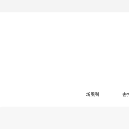
新風聲
書