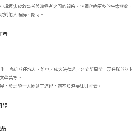
小說聚焦於敘事者與畸零者之間的關係，企圖容納更多的生命樣態
現對他人理解、認同。
作者
4年生，高雄楠仔坑人，雄中／成大法律系／台文所畢業，現任職於
文學獎等。
晃，於是繞一大圈到了這裡，還不知道要往哪裡去。
目錄
商品