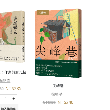
-25%
-25%
反正人是
：作家剪影72帖
曹
吳鈞堯
尖峰巷
NT$
285
NT$
380
80
徐禎苓
NT$
240
NT$
320
加
加入購物車