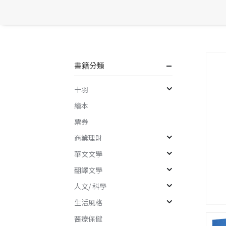
書籍分類
十羽
繪本
票券
商業理財
華文文學
翻譯文學
人文/ 科學
生活風格
醫療保健