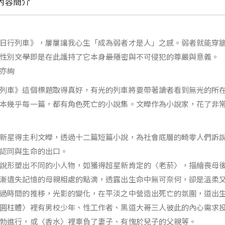
內容簡介
日行列車》，屢屢讓我心生「成為弱者才是人」之感。弱者就能穿
性別――文學即是在此護持了它本身――最隱密與不可侵犯的尊嚴與意義。
亦絢
列車》這個標題取得真好，有光的列車將要帶著讀者看到無光的所在
本幾乎每一篇，都有角色死亡的小說集。文曄作為小說家，花了非
新星得主利文曄，透過十二篇短篇小說，為社會底層的畸零人們訴
認同與生命的出口。
說形塑出不同的小人物，如獲得超星新肯定的〈老菸〉，描繪喪母
漸遺失記憶的母親相處的點滴，透露出生命中無可奈何，卻是溫柔
過時間的推移，光影的變化，在平淡之中營造出死亡的氛圍，道出
圓柱體〉裡有男校少年、性工作者、黑道大哥三人彼此的內心需求
勃進行，或〈香水〉裡辜負了妻子、有愧於兒子的父親等。