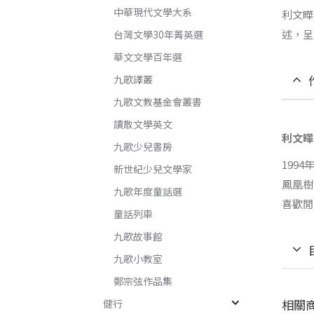
中華現代文學大系
利文曄
述，呈
台灣文學30年菁英選
華文文學百年選
九歌譯叢
九歌文教基金會叢書
讀散文學英文
利文曄
九歌少兒書房
199
新世紀少兒文學家
鳳凰樹
九歌年度童話選
喜歡閒
童話列車
九歌故事館
九歌小教室
鄭宗弦作品集
相關
健行