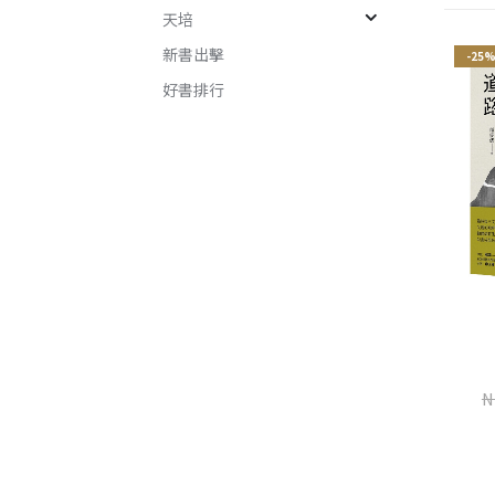
天培
新書出擊
-25%
-25%
-25
好書排行
楊桃香
世界是野獸的（增訂新版）
N
桂春．米雅
楊莉敏
NT$
345
NT$
460
NT$
240
NT$
320