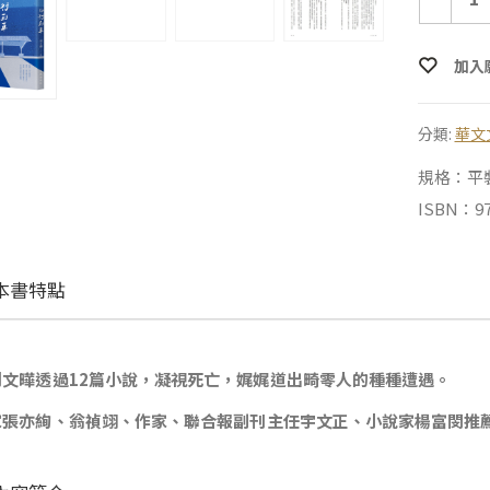
加入
分類:
華文
規格：平裝 |
ISBN：97
本書特點
利文曄透過12篇小說，凝視死亡，娓娓道出畸零人的種種遭遇。
家張亦絢、翁禎翊、作家、聯合報副刊主任宇文正、小說家楊富閔推薦