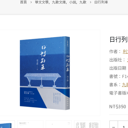
首頁
華文文學
,
九歌文庫
,
小說
,
九歌
日行列車
日行列
作者：
利
出版社：
出版日期：2
書號：F14
書系：
九
電子書版
NT$
350