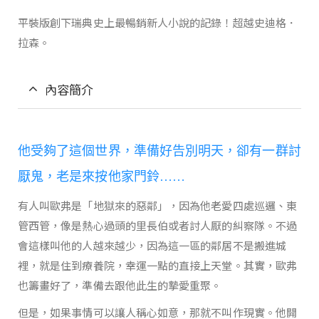
平裝版創下瑞典史上最暢銷新人小說的記錄！超越史迪格．
拉森。
內容簡介
他受夠了這個世界，準備好告別明天，卻有一群討
厭鬼，老是來按他家門鈴……
有人叫歐弗是「地獄來的惡鄰」，因為他老愛四處巡邏、東
管西管，像是熱心過頭的里長伯或者討人厭的糾察隊。不過
會這樣叫他的人越來越少，因為這一區的鄰居不是搬進城
裡，就是住到療養院，幸運一點的直接上天堂。其實，歐弗
也籌畫好了，準備去跟他此生的摯愛重聚。
但是，如果事情可以讓人稱心如意，那就不叫作現實。他開