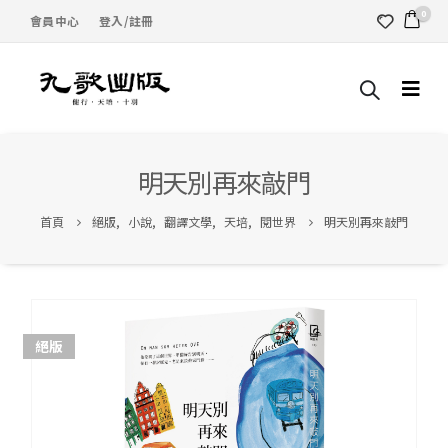
0
會員中心
登入/註冊
明天別再來敲門
首頁
絕版
,
小說
,
翻譯文學
,
天培
,
閱世界
明天別再來敲門
絕版