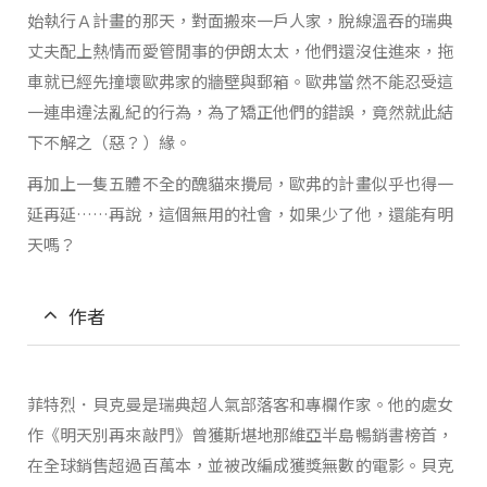
始執行Ａ計畫的那天，對面搬來一戶人家，脫線溫吞的瑞典
丈夫配上熱情而愛管閒事的伊朗太太，他們還沒住進來，拖
車就已經先撞壞歐弗家的牆壁與郵箱。歐弗當然不能忍受這
一連串違法亂紀的行為，為了矯正他們的錯誤，竟然就此結
下不解之（惡？）緣。
再加上一隻五體不全的醜貓來攪局，歐弗的計畫似乎也得一
延再延……再說，這個無用的社會，如果少了他，還能有明
天嗎？
作者
菲特烈．貝克曼是瑞典超人氣部落客和專欄作家。他的處女
作《明天別再來敲門》曾獲斯堪地那維亞半島暢銷書榜首，
在全球銷售超過百萬本，並被改編成獲獎無數的電影。貝克