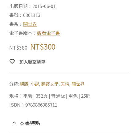
出版日期：2015-06-01
書號：0301113
書系：
閱世界
電子書版本：
觀看電子書
NT$
300
NT$
380
加入願望清單
分類:
絕版
,
小說
,
翻譯文學
,
天培
,
閱世界
規格：平裝 | 352頁 | 普通級 | 單色 | 25開
ISBN：9789866385711
本書特點