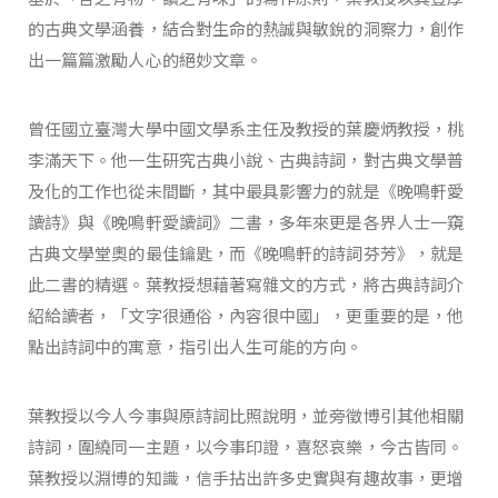
的古典文學涵養，結合對生命的熱誠與敏銳的洞察力，創作
出一篇篇激勵人心的絕妙文章。
曾任國立臺灣大學中國文學系主任及教授的葉慶炳教授，桃
李滿天下。他一生研究古典小說、古典詩詞，對古典文學普
及化的工作也從未間斷，其中最具影響力的就是《晚鳴軒愛
讀詩》與《晚鳴軒愛讀詞》二書，多年來更是各界人士一窺
古典文學堂奧的最佳鑰匙，而《晚鳴軒的詩詞芬芳》，就是
此二書的精選。葉教授想藉著寫雜文的方式，將古典詩詞介
紹給讀者，「文字很通俗，內容很中國」，更重要的是，他
點出詩詞中的寓意，指引出人生可能的方向。
葉教授以今人今事與原詩詞比照說明，並旁徵博引其他相關
詩詞，圍繞同一主題，以今事印證，喜怒哀樂，今古皆同。
葉教授以淵博的知識，信手拈出許多史實與有趣故事，更增