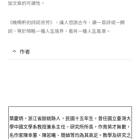
加文章的可讀性。
《晚鳴軒的詩詞芬芳》，讓人悠游古今，讀一首詩或一闕
詞，等於領略一種人生境界，看另一種人生風景。
作者
葉慶炳，浙江省餘姚縣人，民國十五年生，曾任國立臺灣大
學中
國文學系
教授兼系主任、研究所所長，作育英才無數，
名作家陳幸蕙、陳若曦、簡媜等均為其高足。教學及研究之