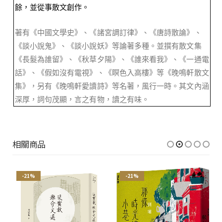
餘，並從事散文創作。
著有《中國文學史》、《諸宮調訂律》、《唐詩散論》、
《談小說鬼》、《談小說妖》等論著多種。並撰有散文集
《長髮為誰留》、《秋草夕陽》、《誰來看我》、《一通電
話》、《假如沒有電視》、《瞑色入高樓》等《晚鳴軒散文
集》，另有《晚鳴軒愛讀詩》等名著，風行一時。其文內涵
深厚，詞句茂顯，言之有物，讀之有味。
相關商品
-21%
-21%