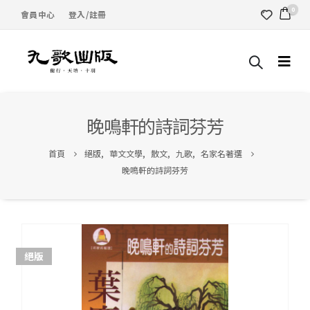
0
會員中心
登入/註冊
晚鳴軒的詩詞芬芳
首頁
絕版
,
華文文學
,
散文
,
九歌
,
名家名著選
晚鳴軒的詩詞芬芳
絕版