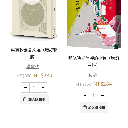
梁實秋雅舍文選（增訂新
版）
那條時光流轉的小巷（增訂
三版）
梁實秋
劉墉
NT$
284
NT$
360
NT$
284
NT$
360
加入購物車
加入購物車