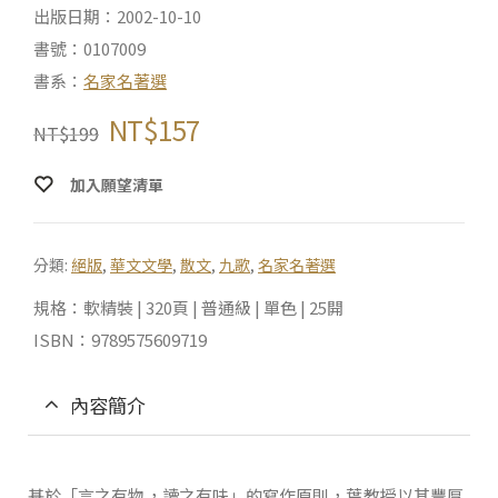
出版日期：2002-10-10
書號：0107009
書系：
名家名著選
NT$
157
NT$
199
加入願望清單
分類:
絕版
,
華文文學
,
散文
,
九歌
,
名家名著選
規格：軟精裝 | 320頁 | 普通級 | 單色 | 25開
ISBN：9789575609719
內容簡介
基於「言之有物，讀之有味」的寫作原則，葉教授以其豐厚