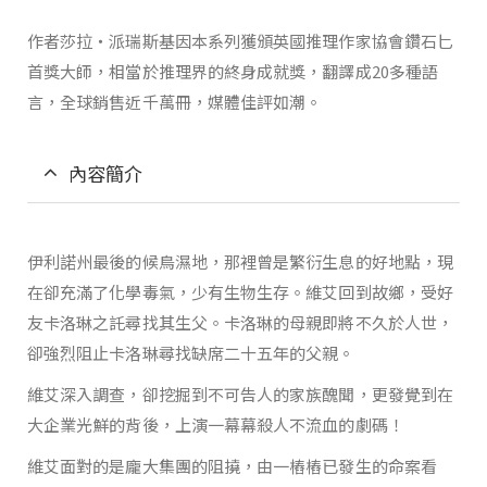
作者莎拉‧派瑞斯基因本系列獲頒英國推理作家協會鑽石匕
首獎大師，相當於推理界的終身成就獎，翻譯成20多種語
言，全球銷售近千萬冊，媒體佳評如潮。
內容簡介
伊利諾州最後的候鳥濕地，那裡曾是繁衍生息的好地點，現
在卻充滿了化學毒氣，少有生物生存。維艾回到故鄉，受好
友卡洛琳之託尋找其生父。卡洛琳的母親即將不久於人世，
卻強烈阻止卡洛琳尋找缺席二十五年的父親。
維艾深入調查，卻挖掘到不可告人的家族醜聞，更發覺到在
大企業光鮮的背後，上演一幕幕殺人不流血的劇碼！
維艾面對的是龐大集團的阻撓，由一樁樁已發生的命案看