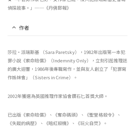
偵探故事。」──《丹佛郵報》
作者
莎拉‧派瑞斯基 （Sara Paretsky），1982年出版第一本犯
罪小說《索命賠償》（Indemnity Only），立刻引起推理迷
的廣大迴響，1986年後專職寫作，並與友人創立了「犯罪寫
作姊妹會」（Sisters in Crime）。
2002年獲選為英國推理作家協會鑽石匕首獎大師。
已出版《索命賠償》、《奪命碼頭》、《聖堂格殺令》、
《失蹤的病歷》、《暗紅殺機》、《玩火自焚》。