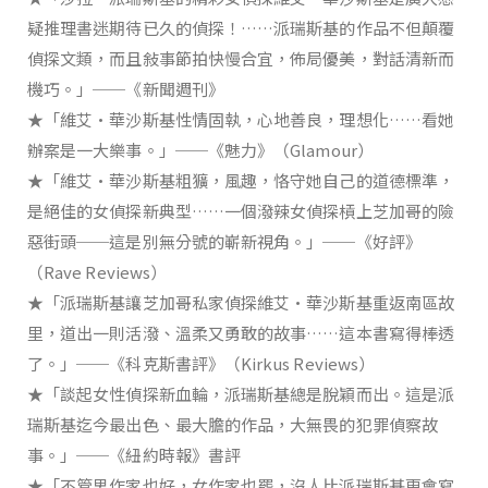
疑推理書迷期待已久的偵探！……派瑞斯基的作品不但顛覆
偵探文類，而且敍事節拍快慢合宜，佈局優美，對話清新而
機巧。」──《新聞週刊》
★「維艾•華沙斯基性情固執，心地善良，理想化……看她
辦案是一大樂事。」──《魅力》（Glamour）
★「維艾•華沙斯基粗獷，風趣，恪守她自己的道德標準，
是絕佳的女偵探新典型……一個潑辣女偵探槓上芝加哥的險
惡街頭──這是別無分號的嶄新視角。」──《好評》
（Rave Reviews）
★「派瑞斯基讓芝加哥私家偵探維艾•華沙斯基重返南區故
里，道出一則活潑、溫柔又勇敢的故事……這本書寫得棒透
了。」──《科克斯書評》（Kirkus Reviews）
★「談起女性偵探新血輪，派瑞斯基總是脫穎而出。這是派
瑞斯基迄今最出色、最大膽的作品，大無畏的犯罪偵察故
事。」──《紐約時報》書評
★「不管男作家也好，女作家也罷，沒人比派瑞斯基更會寫