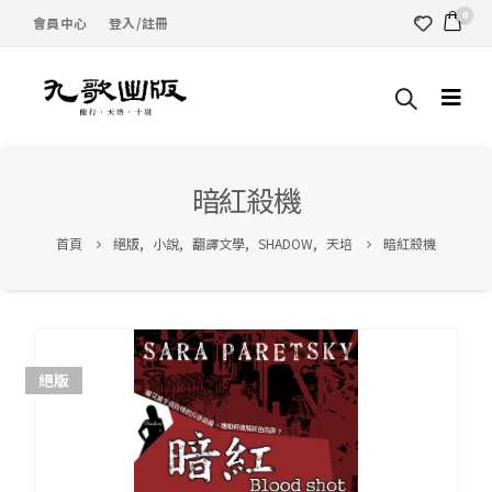
0
會員中心
登入/註冊
暗紅殺機
首頁
絕版
,
小說
,
翻譯文學
,
SHADOW
,
天培
暗紅殺機
絕版