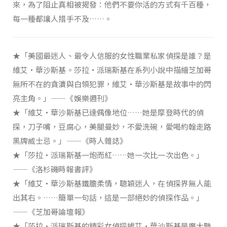
來，為了阻止真相被揭發：他們不要你活的方式有千百種，
每一種都讓人措手不及……。
★「美國最迷人、最令人信服的女性職業私家偵探是誰？是
維艾‧華沙斯基。莎拉‧派瑞斯基在系列小說中描繪芝加哥
無所不在的貪瀆與白領犯罪，維艾‧華沙斯基是故事中的閃
亮主角。」——《娛樂週刊》
★「維艾‧華沙斯基已達偶像地位……她是摩登時代的偵
探，刀子嘴，豆腐心，美腿曼妙，不愛洗碗，愛喝約翰走路
黑牌威士忌。」——《時人雜誌》
★「莎拉‧派瑞斯基一炮而紅……她一次比一次出色。」
——《洛杉磯時報書評》
★「維艾‧華沙斯基鐵膽柔情，聰穎迷人，在偵探界無人能
出其右。……簡單一句話，這是一部絕妙的偵探作品。」
——《芝加哥論壇報》
★「莎拉•派瑞斯基的精彩女偵探維艾•華沙斯基是廣大懸