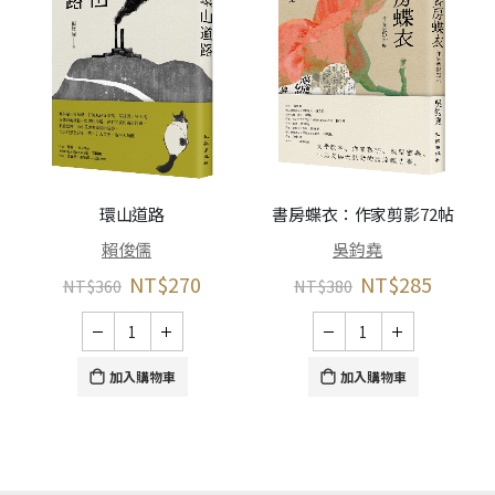
環山道路
書房蝶衣：作家剪影72帖
賴俊儒
吳鈞堯
NT$
270
NT$
285
NT$
360
NT$
380
加入購物車
加入購物車