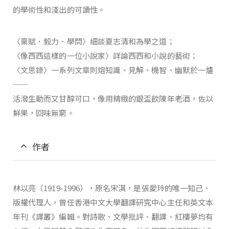
的學術性和淺出的可讀性。
〈稟賦．毅力．學問〉細談夏志清和為學之道；
〈像西西這樣的一位小說家〉詳論西西和小說的藝術；
〈文思錄〉一系列文章則熔知識、見解、機智、幽默於一爐
──
活潑生動而又甘醇可口，像用精緻的銀盃飲陳年老酒，佐以
鮮果，回味無窮。
作者
林以亮（1919-1996），原名宋淇，是張愛玲的唯一知己、
版權代理人，曾任香港中文大學翻譯研究中心主任和英文本
年刊《譯叢》編輯。對詩歌、文學批評、翻譯、紅樓夢均有