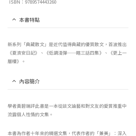
ISBN：9789574443260
本書特點
新系列「典藏散文」是近代值得典藏的優質散文，首波推出
《夏濟安日記》、《低調淺彈──瞎三話四集》、《更上一
層樓》。
內容簡介
學者黃碧端評此書是一本從談文論藝和對文友的愛賞推重中
流露個人性情的文集。
本書為作者十年來的精選文集，代表作者的「兼美」：深入