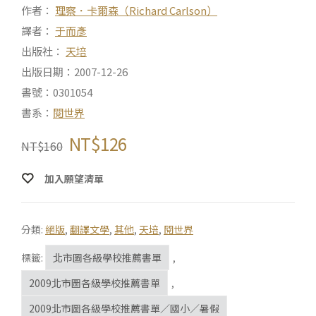
作者：
理察．卡爾森（Richard Carlson）
譯者：
于而彥
出版社：
天培
出版日期：2007-12-26
書號：0301054
書系：
閱世界
NT$
126
NT$
160
加入願望清單
分類:
絕版
,
翻譯文學
,
其他
,
天培
,
閱世界
標籤:
北市圖各級學校推薦書單
,
2009北市圖各級學校推薦書單
,
2009北市圖各級學校推薦書單／國小／暑假