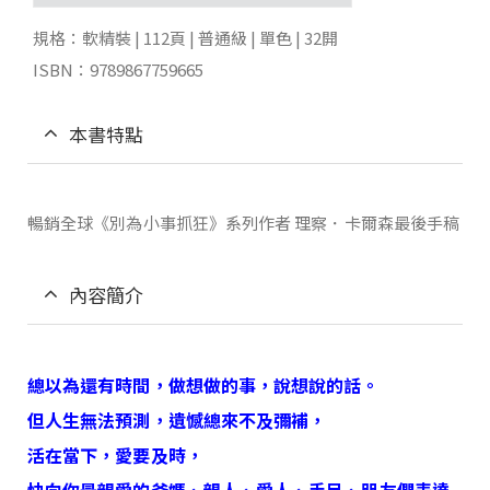
規格：軟精裝 | 112頁 | 普通級 | 單色 | 32開
ISBN：9789867759665
本書特點
暢銷全球《別為小事抓狂》系列作者 理察．卡爾森最後手稿
內容簡介
總以為還有時間，做想做的事，說想說的話。
但人生無法預測，遺憾總來不及彌補，
活在當下，愛要及時，
快向你最親愛的爸媽、親人、愛人、手足、朋友們表達