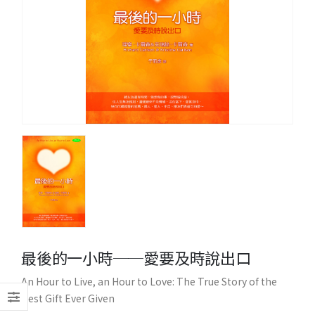
最後的一小時──愛要及時說出口
An Hour to Live, an Hour to Love: The True Story of the
Best Gift Ever Given