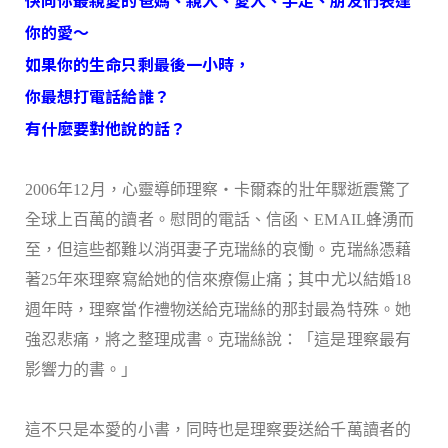
你的愛～
如果你的生命只剩最後一小時，
你最想打電話給誰？
有什麼要對他說的話？
2006年12月，心靈導師理察‧卡爾森的壯年驟逝震驚了
全球上百萬的讀者。慰問的電話、信函、EMAIL蜂湧而
至，但這些都難以消弭妻子克瑞絲的哀慟。克瑞絲憑藉
著25年來理察寫給她的信來療傷止痛；其中尤以結婚18
週年時，理察當作禮物送給克瑞絲的那封最為特殊。她
強忍悲痛，將之整理成書。克瑞絲說：「這是理察最有
影響力的書。」
這不只是本愛的小書，同時也是理察要送給千萬讀者的