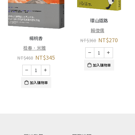
環山道路
賴俊儒
楊桃香
NT$
270
NT$
360
桂春．米雅
NT$
345
NT$
460
加入購物車
加入購物車