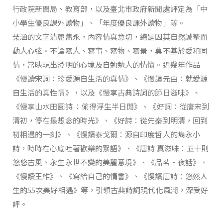
行政院新聞局、教育部，以及臺北市政府新聞處評定為「中
小學生優良課外讀物」、「年度優良課外讀物」等。
琹涵的文字清麗雋永，內容情真意切，總是因其自然誠摯而
動人心弦。不論寫人、寫事、寫物、寫景，莫不基於愛和同
情，常映現出澄明的心境及自勉勉人的情懷。近幾年作品
《慢讀宋詞：珍愛源自生活的真情》、《慢讀元曲：就愛源
自生活的真性情》，以及《慢享古典詩詞的節日滋味》、
《慢享山水田園詩 ：偷得浮生半日閒》、《好詞：從唐宋到
清初，停在最想念的時光》、《好詩：從先秦到明清，回到
初相遇的一刻》、《慢讀泰戈爾：源自印度哲人的雋永小
詩，時時在心底吐著歡樂的絮語》、《唐詩 真滋味：五十則
悠悠古風、永生永世不變的美麗意境》、《品茗•夜話》、
《慢讀王維》、《寫給自己的情書》、《慢讀唐詩：悠然人
生的55次美好相遇》等，引領古典詩詞現代化風潮，深受好
評。