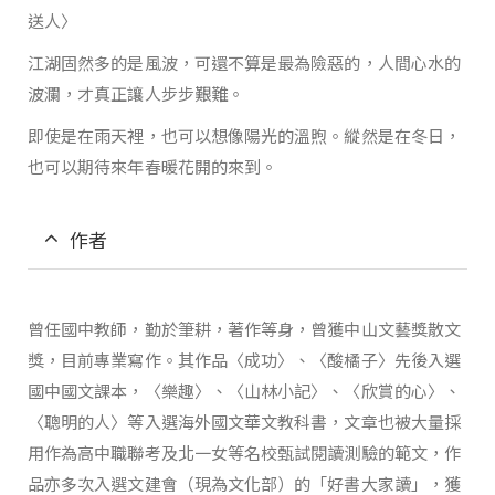
送人〉
江湖固然多的是風波，可還不算是最為險惡的，人間心水的
波瀾，才真正讓人步步艱難。
即使是在雨天裡，也可以想像陽光的溫煦。縱然是在冬日，
也可以期待來年春暖花開的來到。
作者
曾任國中教師，勤於筆耕，著作等身，曾獲中山文藝獎散文
獎，目前專業寫作。其作品〈成功〉、〈酸橘子〉先後入選
國中國文課本，〈樂趣〉、〈山林小記〉、〈欣賞的心〉、
〈聰明的人〉等入選海外國文華文教科書，文章也被大量採
用作為高中職聯考及北一女等名校甄試閱讀測驗的範文，作
品亦多次入選文建會（現為文化部）的「好書大家讀」，獲