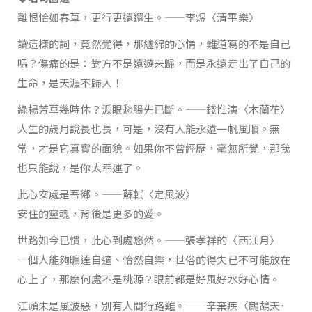
離恨恰如春草，更行更遠還生。——李煜〈清平樂〉
讀這樣的詞，竟然覺得，那纏綿的心情，難道寫的不是自己
嗎？傷痛的是：對方不是遠遊未歸，而是永遠走出了自己的
生命，是天涯不歸人！
綠楊芳草幾時休？淚眼愁腸先已斷。——錢惟演〈木蘭花〉
人生的歲月說長也長，可是，沒有人能永遠一帆風順。無
常，才是它真實的面貌。如果你不曾經歷，毫無所覺，那我
也只能說，是你太幸運了。
此心安處是吾鄉。——蘇軾〈定風波〉
安住的靈魂，背後是更多的愛。
世路如今已慣，此心到處悠然。——張孝祥的〈西江月〉
一個人能夠曠達自適、怡然自樂，世俗的得失已不可能放在
心上了，那麼何處不是桃源？眼前都是好風好水好心情。
江頭未是風波惡，別有人間行路難。——辛棄疾〈鷓鴣天･