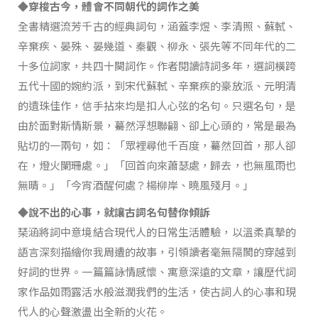
◆穿梭古今，體會不同朝代的詞作之美
全書精選流芳千古的經典詞句，涵蓋李煜、李清照、蘇軾、
辛棄疾、晏殊、晏幾道、秦觀、柳永、張先等不同年代的二
十多位詞家，共四十闋詞作。作者閱讀詩詞多年，選詞橫跨
五代十國的婉約派，到宋代蘇軾、辛棄疾的豪放派、元明清
的遺珠佳作，信手拈來均是扣人心弦的名句。只選名句，是
由於面對斯情斯景，驀然浮想聯翩、卻上心頭的，常是最為
貼切的一兩句，如：「眾裡尋他千百度，驀然回首，那人卻
在，燈火闌珊處。」「回首向來蕭瑟處，歸去，也無風雨也
無晴。」「今宵酒醒何處？楊柳岸、曉風殘月。」
◆說不出的心事，就讓古詞名句替你傾訴
琹涵將詞中意境結合現代人的日常生活體驗，以溫柔真摯的
語言深刻描繪你我周遭的故事，引領讀者毫無隔閡的穿越到
好詞的世界。一篇篇詠情感懷、寓意深遠的文章，讓歷代詞
家作品如雨露活水般滋潤我們的生活，使古詞人的心事和現
代人的心聲激盪出全新的火花。