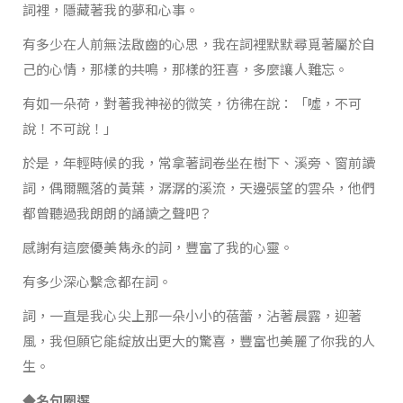
詞裡，隱藏著我的夢和心事。
有多少在人前無法啟齒的心思，我在詞裡默默尋覓著屬於自
己的心情，那樣的共鳴，那樣的狂喜，多麼讓人難忘。
有如一朵荷，對著我神祕的微笑，彷彿在說：「噓，不可
說！不可說！」
於是，年輕時候的我，常拿著詞卷坐在樹下、溪旁、窗前讀
詞，偶爾飄落的黃葉，潺潺的溪流，天邊張望的雲朵，他們
都曾聽過我朗朗的誦讀之聲吧？
感謝有這麼優美雋永的詞，豐富了我的心靈。
有多少深心繫念都在詞。
詞，一直是我心尖上那一朵小小的蓓蕾，沾著晨露，迎著
風，我但願它能綻放出更大的驚喜，豐富也美麗了你我的人
生。
◆名句圈選