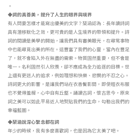
。
◆詞的真善美，提升了人生的眼界與境界
有人問要怎樣才能寫出優美的文字？琹涵認為：長年讀詩詞
具有潛移默化之效，更可貴的是人生境界的帶領和提升。詩
詞的閱讀是美學的開始，讓我們具有審美眼光，在尋常事物
中也能尋覓出美的所在。這豐富了我們的心靈，當內在豐足
了，就不會陷入外在無盡的需索。物質固然重要，但不會是
唯一。名利固然引人欣羨，卻不應成為全力追逐的目標。世
上還有更迷人的追求，例如理想和快樂、悲憫的不忍之心。
詩詞更大的影響，是讓我們站在衣香鬢影間，即使粗衣布服
也不覺得羞赧，心中自有丘壑。誦讀古詞，懷古思今，原來
詞之美可以如此平易近人地熨貼我們的生命，勾勒出我們的
幸福藍圖。
◆琹涵說深心繫念都在詞
年少的時候，我有多麼喜歡詞，也是因為它太美了吧。