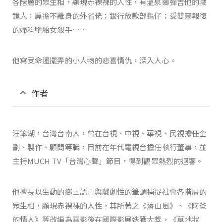
各階層的眾生相，顯現赤裸裸的人性，有溫泉鄉彈吉他的藏
鏡人；扁擔不離身的外省佬；銀行放款部龜仔；受嬰靈報復
的婦科墮胎女殺手……
他寫受命運擺弄的小人物的悲喜情仇，深入人心。
作者
汪笨湖，台灣台南人，曾在台視、中視、華視、民視擔任企
劃、製作、顧問等職，目前在年代電視台擔任執行董事，並
主持MUCH TV「台灣心聲」節目，得到觀眾熱烈的迴響。
他擅長以生動的鄉土語言與戲劇性的筆調捕捉社會各階層的
眾生相，顯現赤裸裸的人性，其所著之《落山風》、《阿爸
的情人》等改編為電影後在國際影展迭獲大獎，《草地狀