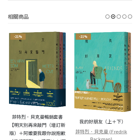
相關商品
-21%
-21%
菲特烈．貝克曼暢銷套書
我的好朋友（上＋下）
【明天別再來敲門（增訂新
菲特烈．貝克曼 (Fredrik
版）＋阿嬤要我跟你說抱歉
Backman)