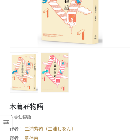
木暮莊物語
木暮荘物語
作者：
三浦紫苑（三浦しをん）
譯者：
章蓓蕾