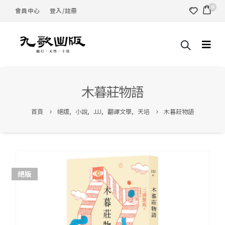
0
會員中心
登入/註冊
木暮莊物語
首頁
絕版
,
小說
,
JJJ
,
翻譯文學
,
天培
木暮莊物語
絕版