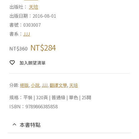
出版社：
天培
出版日期：2016-08-01
書號：0303007
書系：
JJJ
NT$
284
NT$
360
加入願望清單
分類:
絕版
,
小說
,
JJJ
,
翻譯文學
,
天培
規格：平裝 | 320頁 | 普通級 | 單色 | 25開
ISBN：9789866385858
本書特點