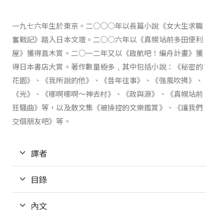
一九七六年生於東京。二○○○年以長篇小說《女大生求職
奮戰記》踏入日本文壇。二○○六年以《真幌站前多田便利
屋》獲得直木賞。二○一二年又以《啟航吧！編舟計畫》獲
得日本書店大賞。著作數量極多﹐其中包括小說：《秘密的
花園》、《我所說的他》、《昔年往事》、《強風吹拂》、
《光》、《哪啊哪啊～神去村》、《政與源》、《真幌站前
狂騷曲》等，以及散文集《被操控的文樂鑑賞》、《讓我們
交個朋友吧》等。
譯者
目錄
內文