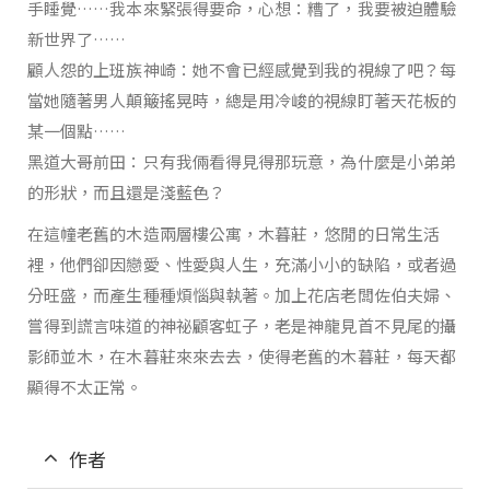
手睡覺……我本來緊張得要命，心想：糟了，我要被迫體驗
新世界了……
顧人怨的上班族神崎：她不會已經感覺到我的視線了吧？每
當她隨著男人顛簸搖晃時，總是用冷峻的視線盯著天花板的
某一個點……
黑道大哥前田：只有我倆看得見得那玩意，為什麼是小弟弟
的形狀，而且還是淺藍色？
在這幢老舊的木造兩層樓公寓，木暮莊，悠閒的日常生活
裡，他們卻因戀愛、性愛與人生，充滿小小的缺陷，或者過
分旺盛，而產生種種煩惱與執著。加上花店老闆佐伯夫婦、
嘗得到謊言味道的神祕顧客虹子，老是神龍見首不見尾的攝
影師並木，在木暮莊來來去去，使得老舊的木暮莊，每天都
顯得不太正常。
作者