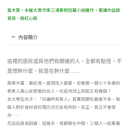
直木賞‧本屋大賞作家三浦紫苑短篇小說連作，要讓你血脈
賁張、臉紅心跳
內容簡介
這裡的居民或與他們有關連的人，全都有點怪，不
是想幹什麼，就是在幹什麼……
房東木暮：最近我一直想找人做愛。但會跟一個七十多歲的
老男人真心談戀愛的女人，在這地球上到底又有幾個？
女大學生光子：「玩遍所有男人」其實就跟吃飯差不多，每
個人對於食材或料理方式也各有所好。反正，我又不會懷
孕……
花店店員坂田繭：這幾天，我都睡在中間，三個人一起牽著