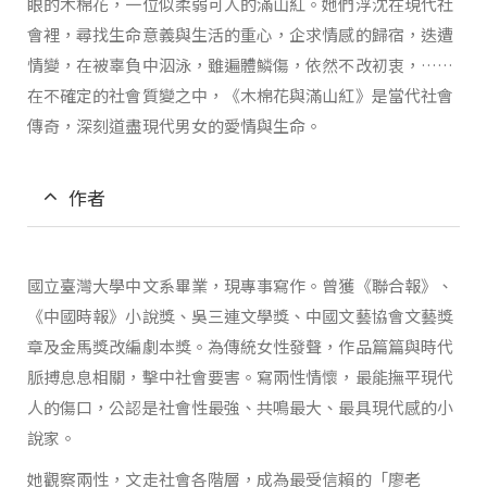
眼的木棉花，一位似柔弱可人的滿山紅。她們浮沈在現代社
會裡，尋找生命意義與生活的重心，企求情感的歸宿，迭遭
情變，在被辜負中泅泳，雖遍體鱗傷，依然不改初衷，……
在不確定的社會質變之中，《木棉花與滿山紅》是當代社會
傳奇，深刻道盡現代男女的愛情與生命。
作者
國立臺灣大學中文系畢業，現專事寫作。曾獲《聯合報》、
《中國時報》小說獎、吳三連文學獎、中國文藝協會文藝獎
章及金馬獎改編劇本獎。為傳統女性發聲，作品篇篇與時代
脈搏息息相關，擊中社會要害。寫兩性情懷，最能撫平現代
人的傷口，公認是社會性最強、共鳴最大、最具現代感的小
說家。
她觀察兩性，文走社會各階層，成為最受信賴的「廖老