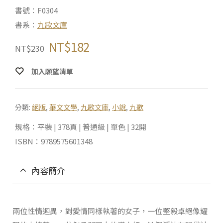
書號：F0304
書系：
九歌文庫
NT$
182
NT$
230
加入願望清單
分類:
絕版
,
華文文學
,
九歌文庫
,
小說
,
九歌
規格：平裝 | 378頁 | 普通級 | 單色 | 32開
ISBN：9789575601348
內容簡介
兩位性情迴異，對愛情同樣執著的女子，一位堅毅卓絕像耀