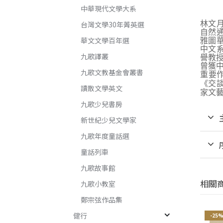
中華現代文學大系
台灣文學30年菁英選
林文
自然
華文文學百年選
雅圖
中文
九歌譯叢
譽教
曾獲
九歌文教基金會叢書
重要
《交
讀散文學英文
家文
九歌少兒書房
新世紀少兒文學家
九歌年度童話選
童話列車
九歌故事館
相關
九歌小教室
鄭宗弦作品集
健行
-25%
-25%
-25