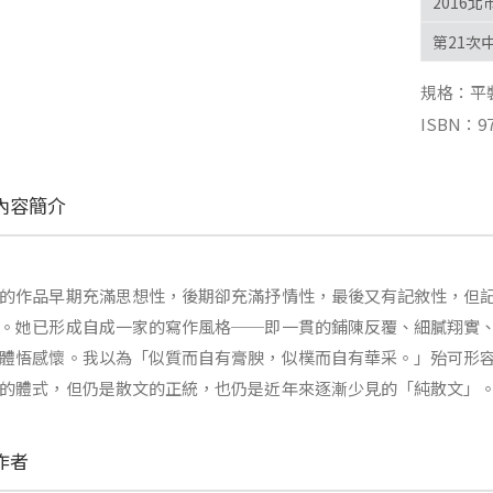
2016
第21次
規格：平裝 |
ISBN：97
內容簡介
的作品早期充滿思想性，後期卻充滿抒情性，最後又有記敘性，但
。她已形成自成一家的寫作風格──即一貫的鋪陳反覆、細膩翔實
體悟感懷。我以為「似質而自有膏腴，似樸而自有華采。」殆可形
的體式，但仍是散文的正統，也仍是近年來逐漸少見的「純散文」
作者