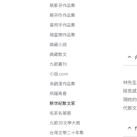
蔡素芬作品集
周芬伶作品集
畢飛宇作品集
楊富閔作品集
典藏小說
典藏散文
九歌叢刊
小說.com
林先生
孫觀漢作品集
限思感
飛躍青春
現她的
新世紀散文家
代散文
名家名著選
九歌30文學大獎
台灣文學二十年集