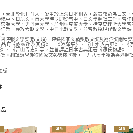
月，台北彰化北斗人，誕生於上海日本租界，啟蒙教育為日文，
通曉中、日語文。自大學時期即從事中、日文學翻譯工作。曾任
華盛頓大學、史丹佛大學、加州柏克萊大學、捷克查理斯大學客
系任教，專攻六朝文學、中日比較文學，並曾教授現代散文等課
授。
中國時報文學獎(散文類)，連獲國家文藝獎散文獎及翻譯獎兩種獎
作品有《謝靈運及其詩》、《澄輝集》、《山水與古典》、《
談》、《青山青史》等，並曾譯註日本古典鉅著《源氏物語》、
藝獎。翻譯類曾獲得國家文藝獎成就獎，一九八七年獲為香港翻
主編
序
商品
%
-25%
-25%