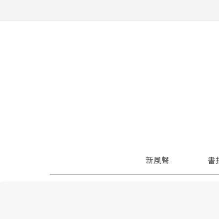
新風聲
書