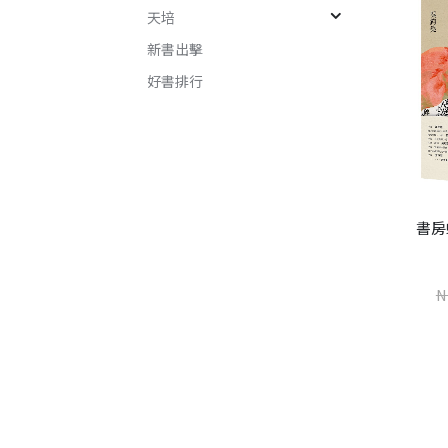
天培
新書出擊
好書排行
環山道路
書房
賴俊儒
NT$
270
世界是野獸的（增訂新版）
NT$
360
N
楊莉敏
NT$
240
NT$
320
加入購物車
加入購物車