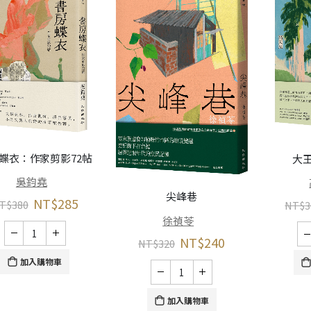
蝶衣：作家剪影72帖
大
吳鈞堯
尖峰巷
NT$
285
T$
380
NT$
3
徐禎苓
NT$
240
NT$
320
加入購物車
加入購物車