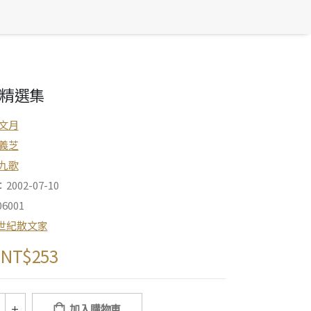
精選集
文月
義芝
九歌
002-07-10
6001
世紀散文家
NT$
253
加入購物車