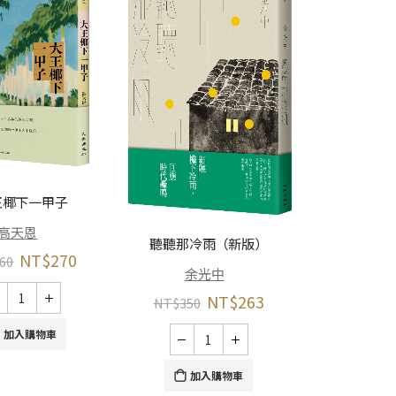
王椰下一甲子
從放牛班到理
高天恩
文套書（相伨
聽聽那冷雨（新版）
NT$
270
60
謝師
余光中
林
NT$
263
NT$
350
NT$
640
加入購物車
加入購物車
加