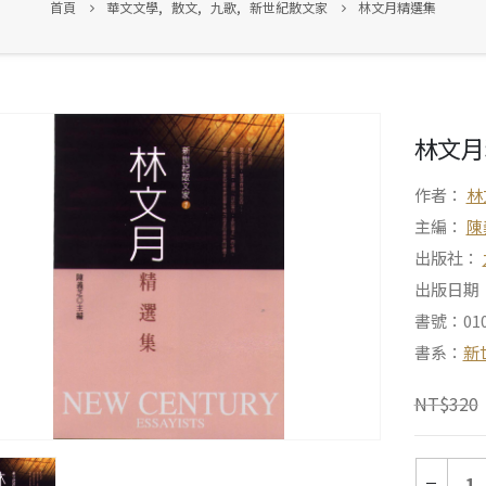
首頁
華文文學
,
散文
,
九歌
,
新世紀散文家
林文月精選集
林文月
作者：
林
主編：
陳
出版社：
出版日期：2
書號：010
書系：
新
NT$
320