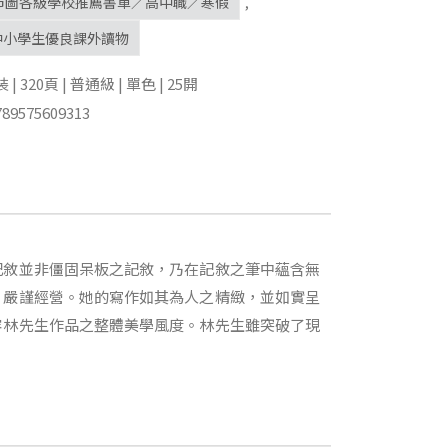
北市圖各級學校推薦書單／高中職／寒假
,
中小學生優良課外讀物
 320頁 | 普通級 | 單色 | 25開
89575609313
記敘並非僵固呆板之記敘，乃在記敘之筆中蘊含無
、嚴謹經營。她的寫作如其為人之精緻，並如實呈
容林先生作品之整體美學風度。林先生雖突破了現
。