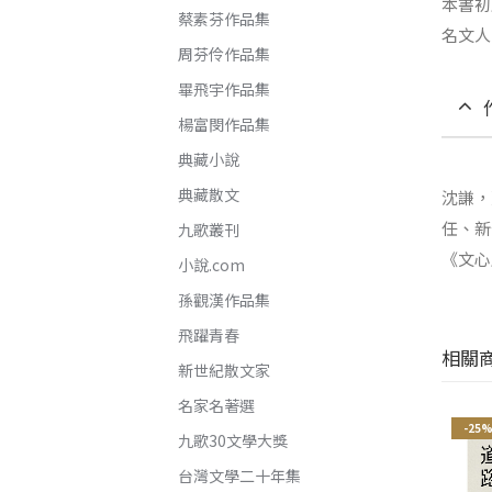
本書初
蔡素芬作品集
名文人
周芬伶作品集
畢飛宇作品集
楊富閔作品集
典藏小說
典藏散文
沈謙，
任、新
九歌叢刊
《文心
小說.com
孫觀漢作品集
飛躍青春
相關
新世紀散文家
名家名著選
-25%
-25%
-25
九歌30文學大獎
台灣文學二十年集