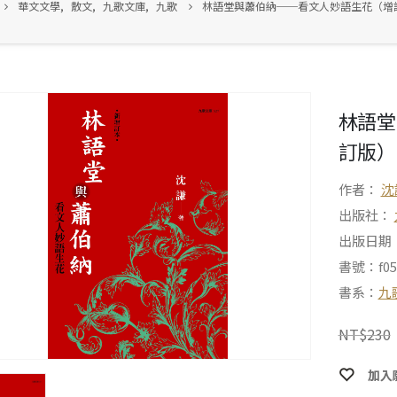
華文文學
,
散文
,
九歌文庫
,
九歌
林語堂與蕭伯納──看文人妙語生花（增
林語堂
訂版）
作者：
沈
出版社：
出版日期：2
書號：f05
書系：
九
NT$
230
加入