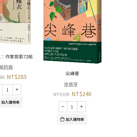
反正人是
：作家剪影72帖
曹
吳鈞堯
尖峰巷
NT$
285
NT$
380
80
徐禎苓
NT$
240
NT$
320
加
加入購物車
加入購物車