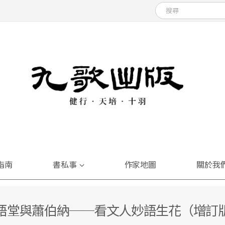
指南
書私事
作家地圖
關於我
語堂與蕭伯納──看文人妙語生花（增訂