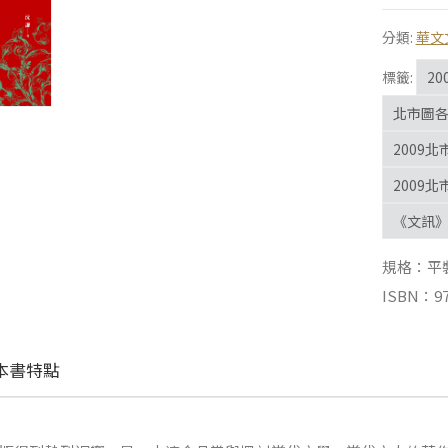
分類:
華文
標籤:
2
北市圖
2009
2009
《文訊
規格：平裝 |
ISBN：97
本書特點