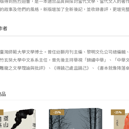
版得到熱烈迴響，是一本適合品賞與探討當代文學、當代文人的著
的故事及他們的風格，新版增加了全新後記，並收錄書評，更增完
作者
臺灣師範大學文學博士。曾任幼獅月刊主編、黎明文化公司總編輯
竹玄奘大學中文系系主任，曾先後主持華視「錦繡中華」、「中華
雕龍之文學理論與批評》、《得饒己處且饒己》、《書本就像降落
商品
%
-25%
-25%