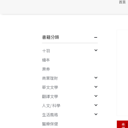
首頁
書籍分類
十羽
繪本
票券
商業理財
華文文學
翻譯文學
人文/ 科學
生活風格
醫療保健