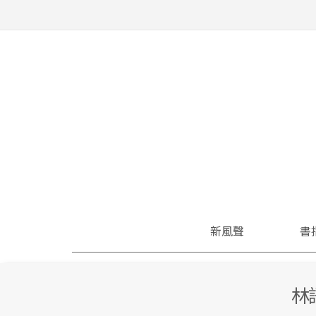
新風聲
書
林