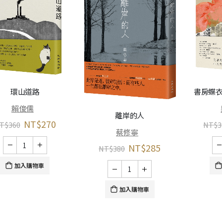
環山道路
書房蝶衣
賴俊儒
離岸的人
NT$
270
T$
360
NT$
3
蔡修寧
NT$
285
NT$
380
加入購物車
加入購物車