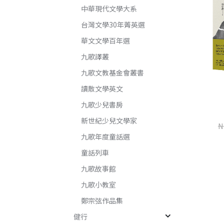
中華現代文學大系
台灣文學30年菁英選
華文文學百年選
九歌譯叢
九歌文教基金會叢書
讀散文學英文
九歌少兒書房
新世紀少兒文學家
楊桃香
世界是野獸的（增訂新版）
N
九歌年度童話選
桂春．米雅
楊莉敏
童話列車
NT$
345
NT$
460
NT$
240
NT$
320
九歌故事館
九歌小教室
加入購物車
加入購物車
鄭宗弦作品集
健行