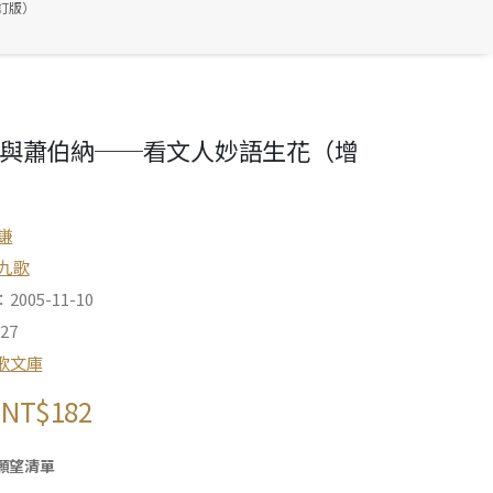
訂版）
與蕭伯納──看文人妙語生花（增
謙
九歌
005-11-10
27
歌文庫
NT$
182
願望清單