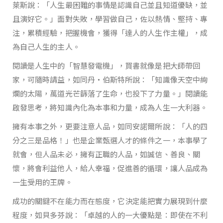
萊斯說：「人生最困難的事情是認識自己並且知道優缺，並
且演好它。」面對失敗，學習做自己，佐以熱情、堅持、專
注，累積經驗，把握機會，獲得「達人的人生作主權」，成
為自己人生的主人。
閱讀是人生中的「智慧發電機」，買書就像是把大師帶回
家，可隨時請益，如同丹‧伯斯特所說：「知識像天空中絢
爛的太陽，萬道光芒篩落了生命，也投下了力量。」閱讀能
啟發思考，將知識內化為本事和力量，成為人生一大利器。
擁有本事之外，更要注意人品，如同安諾爾所說：「人的四
分之三是品格！」也是企業甄選人才的條件之一，本事學了
就會，但人品未必，擁有正職的人品，如誠信、善良、關
懷，將會利益他人，給人幸福，促進善的循環，讓人品成為
一生受用的王牌。
成功的關鍵不在能力而在態度，它決定能把實力展現到什麼
程度，如貝多芬說：「卓越的人的一大優點是：即使在不利