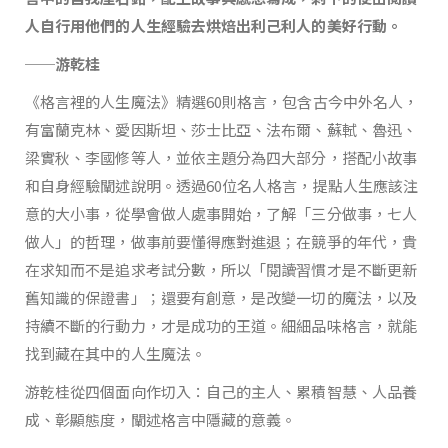
人自行用他們的人生經驗去烘焙出利己利人的美好行動。
──游乾桂
《格言裡的人生魔法》精選60則格言，包含古今中外名人，
有富蘭克林、愛因斯坦、莎士比亞、法布爾、蘇軾、魯迅、
梁實秋、李國修等人，並依主題分為四大部分，搭配小故事
和自身經驗闡述說明。透過60位名人格言，提點人生應該注
意的大小事，從學會做人處事開始，了解「三分做事，七人
做人」的哲理，做事前要懂得應對進退；在競爭的年代，貴
在求知而不是追求考試分數，所以「閱讀習慣才是不斷更新
舊知識的保證書」；還要有創意，是改變一切的魔法，以及
持續不斷的行動力，才是成功的王道。細細品味格言，就能
找到藏在其中的人生魔法。
游乾桂從四個面向作切入：自己的主人、累積智慧、人品養
成、彰顯態度，闡述格言中隱藏的意義。