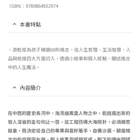
ISBN：9789864502974
本書特點
•游乾桂為孩子精選60則格言，從人生哲理、生活智慧、人
品與態度四大方面切入，透過小故事和個人經驗，闡述格言
中的人生魔法。
內容簡介
在中西的歷史長河中，淘洗過風雲人物之中，能挑選出來的
發人深省的金句何止一百，這工程彷彿大海撈針，必須細思
掂量，我決定從自己的專業與喜好著手，自備沙漏，篩選格
言中的自我座右銘，配上故事與感想寫成，剩下的便由閱讀