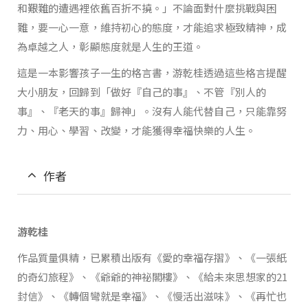
和艱難的遭遇裡依舊百折不撓。」不論面對什麼挑戰與困
難，要一心一意，維持初心的態度，才能追求極致精神，成
為卓越之人，彰顯態度就是人生的王道。
這是一本影響孩子一生的格言書，游乾桂透過這些格言提醒
大小朋友，回歸到「做好『自己的事』、不管『別人的
事』、『老天的事』歸神」。沒有人能代替自己，只能靠努
力、用心、學習、改變，才能獲得幸福快樂的人生。
作者
游乾桂
作品質量俱精，已累積出版有《愛的幸福存摺》、《一張紙
的奇幻旅程》、《爺爺的神祕閣樓》、《給未來思想家的21
封信》、《轉個彎就是幸福》、《慢活出滋味》、《再忙也