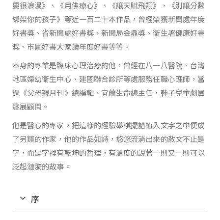
要很浪漫》、《用佛療心》、《讓天賦飛翔》、《別讓分數
綁架你的孩子》等近一百二十本作品，曾經榮獲新聞處年度
好書獎、省新聞處好書獎、新聞局金鼎獎、衛生署健康好書
獎、市圖好書大家讀年度好書等等。
本身的專業是臨床心理治療的他，曾經在八一八醫院、台灣
地區婦幼衛生中心、建國聯合診所等處服務任職心理師，當
過《父母親月刊》總編輯、宜蘭生命線主任，鞋子兒童劇團
發展顧問。
他是醫心的專家，把這樣的經驗舉棋擺譜植入文字之中便成
了另類的作家，他的作品如詩，悠悠流淌出來的散文不止是
字，而是字裡有乾坤的哲理，有溫度的說著一則又一則可以
泛起漣漪的故事。
序