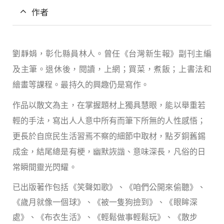
作者
劉靜娟，
彰化縣員林人。曾任《台灣新生報》副刊主編
及主筆。退休後，閱讀，上網；買菜，煮飯；上書法和
繪畫等課程。最持久的興趣仍是寫作。
作品以散文為主，在掌握題材上獨具慧眼，能以舉重若
輕的手法，寫出人人意中所有而筆下所無的人性感悟；
更長於自庶民生活習焉不察的細節中取材，點歹銅舊錫
成金，結尾總是有梗，幽默詼諧、意味深長，凡俗的日
常瞬間靈光閃耀。
已出版著作包括《笑聲如歌》、《咱們公開來偷聽》、
《歲月就像一個球》、《被一隻狗撿到》、《眼眸深
處》、《布衣生活》、《輕鬆做事輕鬆玩》、《散步