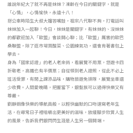
誰說年紀大了就不再是妹妹？凍齡在今日的關鍵字，就是
「心情」，心情愉快，永遠十八！
搭公車時陌生大叔大嬸答嘴鼓，祖宗八代聊不夠，打電話叫
妹妹加入一起聊！今日，妹妹是關鍵字，有妹妹的、沒妹妹
的都歡迎加入「歐盟」會談開心聊；比「歐盟」厲害的歐巴
桑聯盟，除了逛市場買酸菜、公園練氣功，還會背著書包上
學去。
身為「國家認證」的老人老來俏，看展覽不用票，悠遊卡四
折敬老，高鐵也有半價票；自從領到老人證照，從此不必上
班活受罪，有閒上課添品味，購物旅遊免排隊，展覽坐車還
少收費。人間愛晚晴，把握當下，銀髮族可以過得快樂又有
尊嚴。
劉靜娟像快樂的導航員般，以輕快幽默的口吻速寫老年生
活，在尋常日子裡咀嚼出更美好的滋味，放緩腳步欣賞人生
的風景，告訴我們銀閃閃生涯是人生另一個開端。