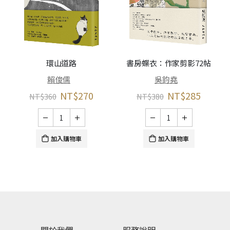
環山道路
書房蝶衣：作家剪影72帖
賴俊儒
吳鈞堯
NT$
270
NT$
285
NT$
360
NT$
380
加入購物車
加入購物車