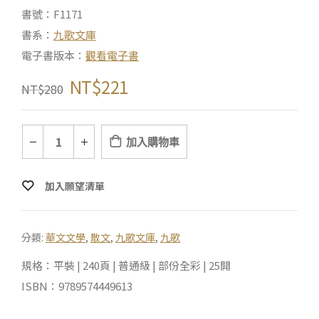
書號：F1171
書系：
九歌文庫
電子書版本：
觀看電子書
NT$
221
NT$
280
加入購物車
加入願望清單
分類:
華文文學
,
散文
,
九歌文庫
,
九歌
規格：平裝 | 240頁 | 普通級 | 部份全彩 | 25開
ISBN：9789574449613