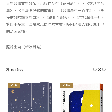
大學台灣文學教師。出版作品有《花田彰化》、《懷念老台
灣》、《台灣囝仔歌的故事》、《台灣農村一百年》、《囝
仔歌教唱讀本附CD》、《彰化半線天》、《尋找彰化平原》
等四十多本，演講常以傳唱的方式，喚回台灣人對這塊土地
的深沉感情。
照片出自【新浪雜誌】
相關商品
-21%
-21%