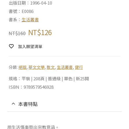
出版日期：1996-04-10
書號：E0086
書系：
生活叢書
NT$
126
NT$
160
加入願望清單
分類:
絕版
,
華文文學
,
散文
,
生活叢書
,
健行
規格：平裝 | 208頁 | 普通級 | 單色 | 新25開
ISBN：9789579546928
本書特點
用生活情事帶出宗教意涵。