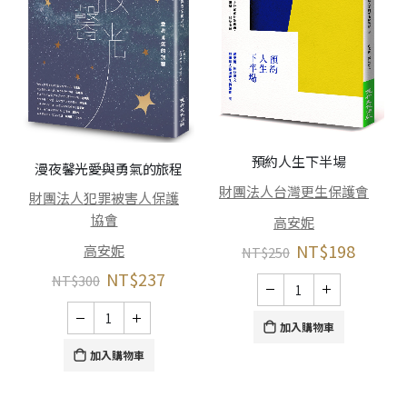
預約人生下半場
漫夜馨光――愛與勇氣的旅程
財團法人台灣更生保護會
財團法人犯罪被害人保護
協會
高安妮
NT$
198
高安妮
NT$
250
NT$
237
NT$
300
加入購物車
加入購物車