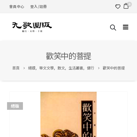
0
會員中心
登入/註冊
歡笑中的菩提
首頁
絕版
,
華文文學
,
散文
,
生活叢書
,
健行
歡笑中的菩提
絕版