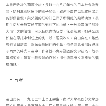
本書所收錄的兩篇小說，是以一九八○年代的日本社會為背
景，探討單親家庭下的親子關係。敘述小薰在母親離家出走
的那個暑假，與父親的紅粉知己洋子所相處的點點滴滴。長
期生活於母親有條不紊的規則下的小薰，十分欣賞洋子那種
大而化之的個性，可以任她盡情玩耍，無憂無慮，她甚至想
如坐在摩托車側位上的狗一般，迎風吹來，自由自在。雖然
後來父母離異，跟著母親同住的小薰，依然懷念著那段與洋
子同樂的時光。書中，作者並不賣弄艱澀的文字技巧，故事
娓娓道來，帶有一種淡淡的哀愁，卻也流露出文字背後的濃
厚情感。
作者
長山鳥有，一九七二年土奇玉縣生，東洋大學夜間部文學部
國文科畢業。曾獲第九十二屆文學界新人獎、第一百二十六