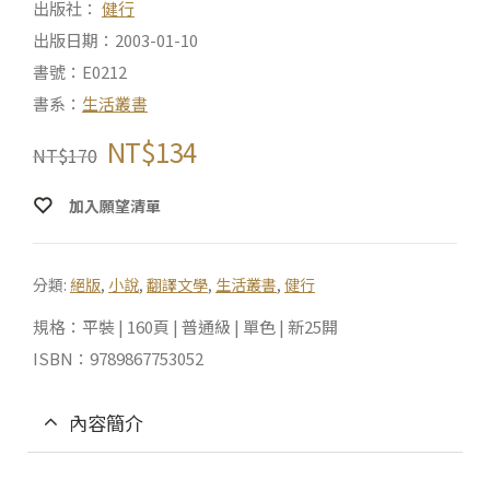
出版社：
健行
出版日期：2003-01-10
書號：E0212
書系：
生活叢書
NT$
134
NT$
170
加入願望清單
分類:
絕版
,
小說
,
翻譯文學
,
生活叢書
,
健行
規格：平裝 | 160頁 | 普通級 | 單色 | 新25開
ISBN：9789867753052
內容簡介