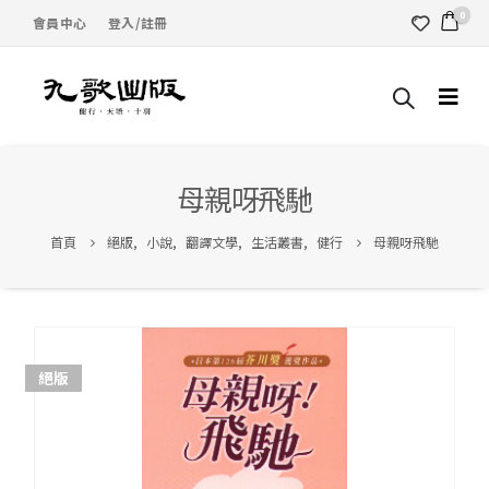
0
會員中心
登入/註冊
母親呀飛馳
首頁
絕版
,
小說
,
翻譯文學
,
生活叢書
,
健行
母親呀飛馳
絕版