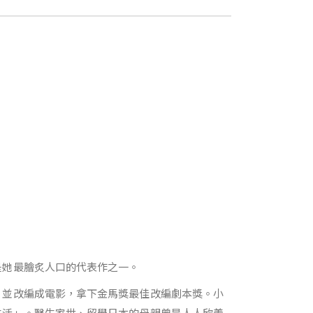
是她最膾炙人口的代表作之一。
，並改編成電影，拿下金馬獎最佳改編劇本獎。小
生活」。醫生家世、留學日本的母親曾是人人欣羨