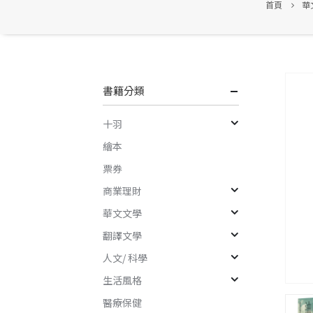
首頁
華
書籍分類
十羽
繪本
票券
商業理財
華文文學
翻譯文學
人文/ 科學
生活風格
醫療保健