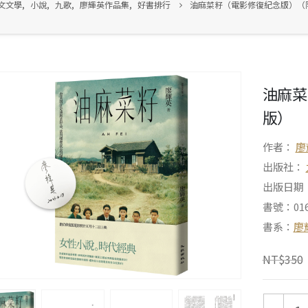
文文學
,
小說
,
九歌
,
廖輝英作品集
,
好書排行
油麻菜籽（電影修復紀念版）（
油麻菜
版）
作者：
廖
出版社：
出版日期：2
書號：016
書系：
廖
NT$
350