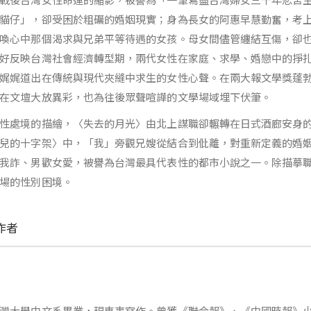
貓仔」，卻受困於粗礪的婚姻現實；身為長女的阿惠早慧勤奮，考
喚心中那個渴求與兄弟平等待遇的女孩。母女間儘管纏結互傷，卻
好反映台灣社會經濟轉型期，兩代女性在家庭、求學、婚戀中的掙
娓娓道出在傳統與現代夾縫中求生的女性心聲。在兩大報文學獎蓬
在文壇大放異彩，也為往後眾聲喧譁的文學場域埋下伏筆。
性處境的描繪，〈失去的月光〉由北上謀職卻輾轉在日式酒廊安身
兒的十字架〉中，「我」旁觀兄嫂從結合到仳離，對重新定義的婚
我詐、男歡女愛，被譽為台灣最具代表性的都市小說之一。除描摹
場的性別困境。
作者
灣大學中文系畢業，現專事寫作。曾獲《聯合報》、《中國時報》