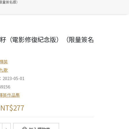
限量簽名版）
籽（電影修復紀念版）（限量簽名
輝英
九歌
023-05-01
9156
輝英作品集
NT$
277