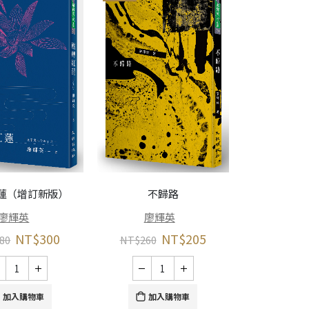
雨，下
蓮（增訂新版）
不歸路
廖
廖輝英
廖輝英
NT$
260
NT$
300
NT$
205
80
NT$
260
加
加入購物車
加入購物車