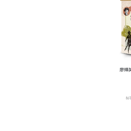
廖輝
負君千行淚（增訂新版）
油麻菜籽（電影修復紀念
廖輝英
版）
NT$
253
N
NT$
320
廖輝英
NT$
277
NT$
350
加入購物車