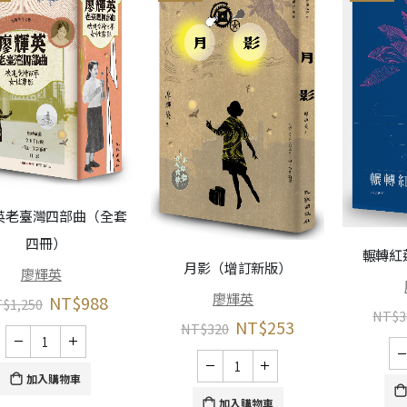
英老臺灣四部曲（全套
四冊）
輾轉紅
月影（增訂新版）
廖輝英
廖輝英
NT$
988
T$
1,250
NT$
3
NT$
253
NT$
320
加入購物車
加入購物車