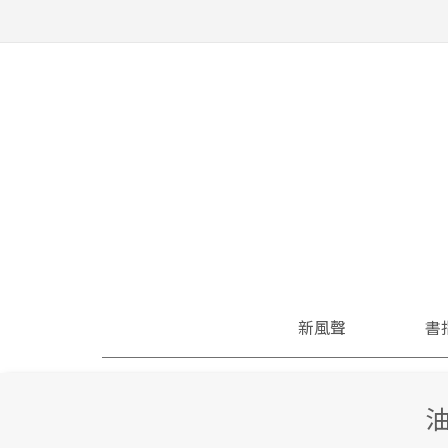
新風聲
書