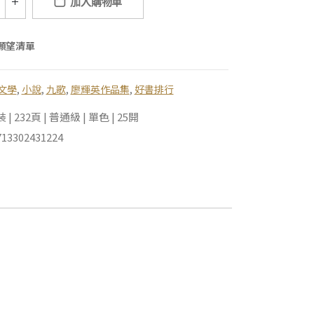
加入購物車
願望清單
文學
,
小說
,
九歌
,
廖輝英作品集
,
好書排行
 232頁 | 普通級 | 單色 | 25開
13302431224