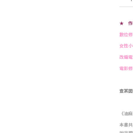
★ 作
數位修
女性小
改編電
電影修
查某囡
《油麻
本書共
說呈現