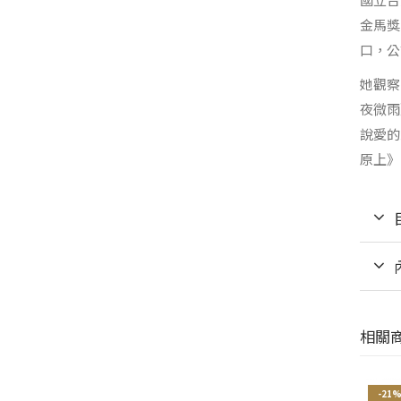
金馬獎
口，公
她觀察
夜微雨
說愛的
原上》
相關
-21%
-21%
-21