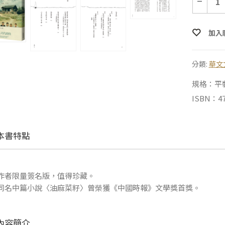
加入
分類:
華文
規格：平裝 |
ISBN：47
本書特點
作者限量簽名版，值得珍藏。
同名中篇小說〈油麻菜籽〉曾榮獲《中國時報》文學獎首獎。
內容簡介