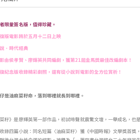
者限量簽名版，值得珍藏。
復版電影將於五月十二日上映
說．時代經典
影由侯孝賢、廖輝英共同編劇，獲第21屆金馬獎最佳改編劇本！
復紀念版收錄精彩劇照，還有從小說到電影的全方位賞析！
仔是油麻菜籽命，落到哪裡就長到哪裡。
菜籽》是廖輝英第一部作品，初試啼聲就震驚文壇，一舉成名，也
收錄四篇小說：同名短篇〈油麻菜籽〉獲《中國時報》文學獎首獎
戰後台灣女性命運的縮影，被譽為「一筆寫盡台灣婦女三十年悲苦