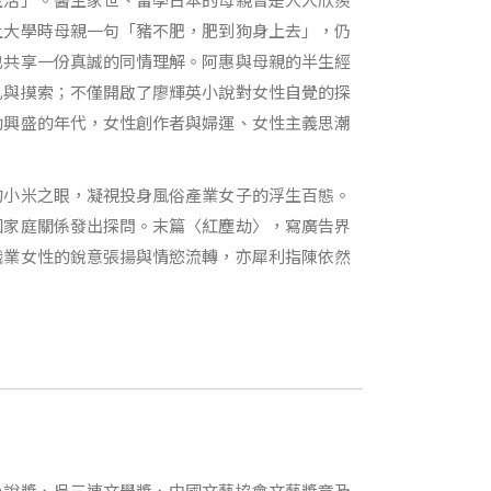
上大學時母親一句「豬不肥，肥到狗身上去」，仍
也共享一份真誠的同情理解。阿惠與母親的半生經
扎與摸索；不僅開啟了廖輝英小說對女性自覺的探
勃興盛的年代，女性創作者與婦運、女性主義思潮
的小米之眼，凝視投身風俗產業女子的浮生百態。
姻家庭關係發出探問。末篇〈紅塵劫〉，寫廣告界
職業女性的銳意張揚與情慾流轉，亦犀利指陳依然
小說獎、吳三連文學獎、中國文藝協會文藝獎章及