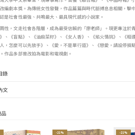
改編劇本獎。為傳統女性發聲，作品篇篇與時代脈搏息息相關，擊
認是社會性最強、共鳴最大、最具現代感的小說家。
兩性，文走社會各階層，成為最受信賴的「廖老師」。現更專注於
》、《盲點》、《油麻菜籽》、《女人香》、《焰火情挑》、《相
人，怎麼可以先放手》、《愛，不是單行道》、《戀愛，請設停損
。作品多部曾改拍為電影和電視劇。
目錄
內文
商品
%
-21%
-21%