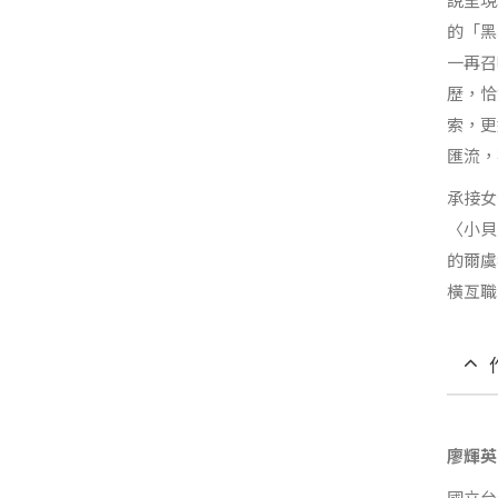
的「黑
一再召
歷，恰
索，更
匯流，
承接女
〈小貝
的爾虞
橫亙職
廖輝英
國立台