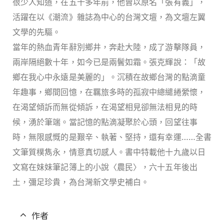
很少人知道，在五十多年前，他曾以原名「張有義」，
活躍在以《潮流》雜誌為中心的台灣文壇，為文壇左翼
文學的先驅。
當年的熱血青年辭別鄉井，奔赴大陸，成了游擊隊員，
兩岸隔絕數十年，如今已是兩鬢如霜。張克輝說：「故
鄉在我心中永遠是美麗的」。沉積在故鄉台灣的點滴童
年趣事，鄉間回憶，在羈旅多時的孤寂中總繾綣縈懷，
在渴望傾訴而無從傾訴，在渴望相見卻無法相見的時
候，湧於筆端。當記憶的點滴凝聚於心頭，回望往事
時，無限感慨的是艱辛、執著、堅持，還有幸運
……全書
文筆質樸雋永，情意真切感人。書中特載
他十九歲以日
文寫在妹妹筆記簿上的小說
〈農民〉，六
十五年後出
土，彌足珍貴，為台灣新文學史補白。
作者