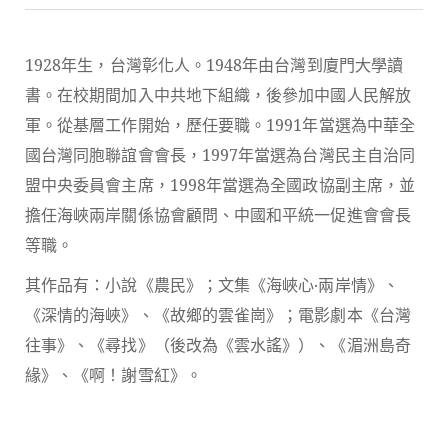
1928年生，台灣彰化人。1948年由台灣到廈門大學讀
書。在校期間加入中共地下組織，後參加中國人民解放
軍。從基層工作開始，歷任要職。1991年當選為中華全
國台灣同胞聯誼會會長，1997年當選為台灣民主自治同
盟中央委員會主席，1998年當選為全國政協副主席，並
擔任海峽兩岸關係協會顧問、中國和平統一促進會會長
等職。
其作品有：小說《農民》；文集《海峽心‧兩岸情》、
《深情的海峽》、《故鄉的雲雀崗》；電影劇本《台灣
往事》、《尋找》（後改為《雲水謠》）、《湄洲島奇
緣》、
《啊
！
謝雪紅》
。