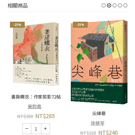
相關商品
-25%
-25%
書房蝶衣：作家剪影72帖
吳鈞堯
尖峰巷
NT$
285
NT$
380
徐禎苓
NT$
240
NT$
320