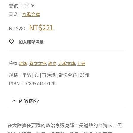
書號：F1076
書系：
九歌文庫
NT$
221
NT$
280
加入願望清單
分類:
絕版
,
華文文學
,
散文
,
九歌文庫
,
九歌
規格：平裝 | 頁 | 普通級 | 部份全彩 | 25開
ISBN：9789574447176
內容簡介
在大陸擔任要職的政治家張克輝，是道地的台灣人，但