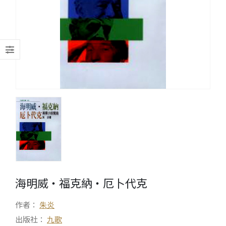
海明威‧福克納‧厄卜代克
作者：
朱炎
出版社：
九歌