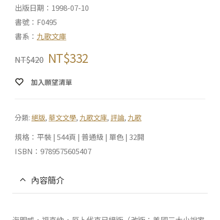
出版日期：1998-07-10
書號：F0495
書系：
九歌文庫
NT$
332
NT$
420
加入願望清單
分類:
絕版
,
華文文學
,
九歌文庫
,
評論
,
九歌
規格：平裝 | 544頁 | 普通級 | 單色 | 32開
ISBN：9789575605407
內容簡介
海明威‧福克納‧厄卜代克已絕版（改版：美國三大小說家