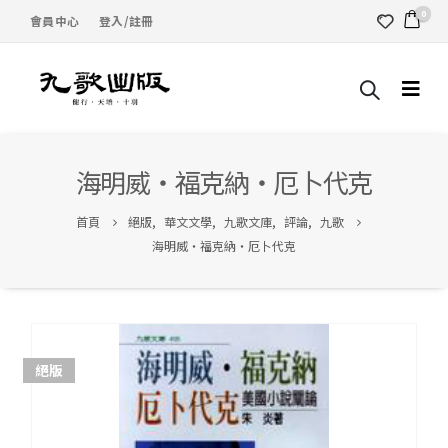
0
會員中心
登入/註冊
海明威‧福克納‧厄卜代克
首頁
絕版
,
華文文學
,
九歌文庫
,
評論
,
九歌
海明威‧福克納‧厄卜代克
絕版