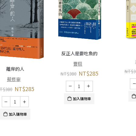
反正人是要吃魚的
曹栩
離岸的人
NT$
3
NT$
285
NT$
380
蔡修寧
NT$
285
T$
380
加入購物車
加入購物車