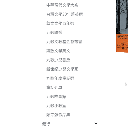
中華現代文學大系
台灣文學30年菁英選
華文文學百年選
九歌譯叢
九歌文教基金會叢書
讀散文學英文
李昂靈異三部曲：看得見的
九歌少兒書房
鬼、附身、彼岸的川婆
楊桃香
新世紀少兒文學家
李昂
桂春．米雅
九歌年度童話選
NT$
837
NT$
1,060
N
NT$
345
NT$
460
童話列車
九歌故事館
加入購物車
九歌小教室
加入購物車
鄭宗弦作品集
健行