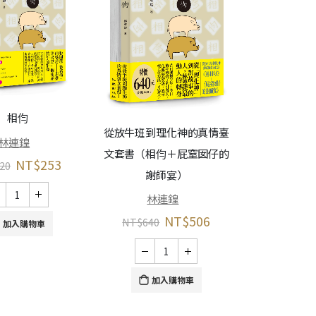
相伨
從放牛班到理化神的真情臺
林連鍠
文套書（相伨＋屁窒囡仔的
繼續微笑
NT$
253
20
謝師宴）
杜
林連鍠
NT$
400
NT$
506
NT$
640
加入購物車
加
加入購物車