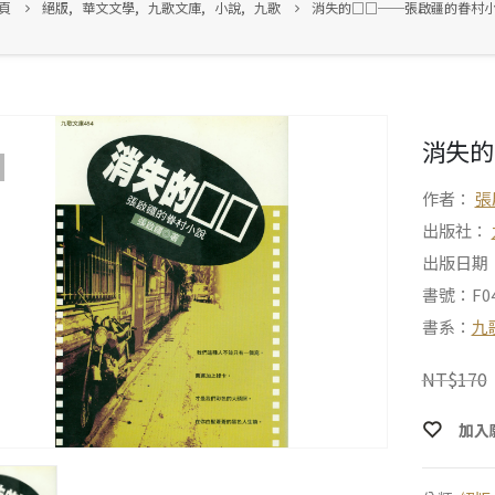
頁
絕版
,
華文文學
,
九歌文庫
,
小說
,
九歌
消失的□□──張啟疆的眷村
消失的
作者：
張
出版社：
出版日期：1
書號：F04
書系：
九
NT$
170
加入