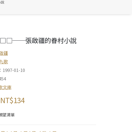
小說
□□──張啟疆的眷村小說
啟疆
九歌
997-01-10
54
歌文庫
NT$
134
願望清單