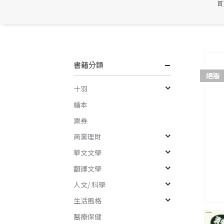
首
書籍分類
絕版
十羽
繪本
票券
商業理財
華文文學
翻譯文學
人文/ 科學
生活風格
醫療保健