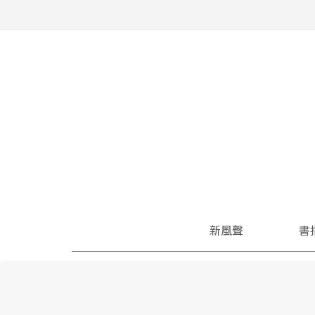
新風聲
書