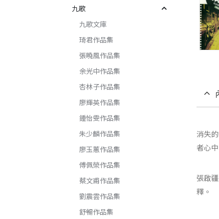
九歌
九歌文庫
琦君作品集
張曉風作品集
余光中作品集
杏林子作品集
廖輝英作品集
鍾怡雯作品集
朱少麟作品集
消失的
者心中
廖玉蕙作品集
傅佩榮作品集
張啟疆
蔡文甫作品集
釋。
劉震雲作品集
舒暢作品集