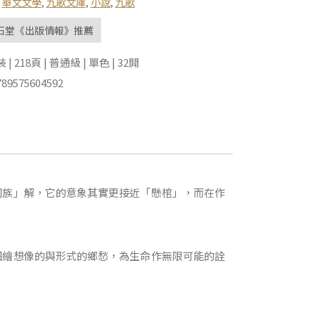
,
華文文學
,
九歌文庫
,
小說
,
九歌
石堂《出版情報》推薦
 218頁 | 普通級 | 單色 | 32開
89575604592
國族」解，它的意象其實更接近「懸棺」，而在作
細繪想像的與形式的鄉愁，為生命作無限可能的詮