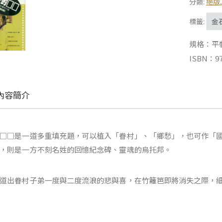
分類:
絕版
標籤:
金
規格：平裝 |
ISBN：97
內容簡介
□□是一道多重填充題，可以植入「眷村」、「鄉愁」，也可作「
，則是一方不刻名姓的回憶紀念碑、靈魂的烏托邦。
道出眷村子弟一度與二度流浪的悲與喜，在竹籬笆即將消失之際，