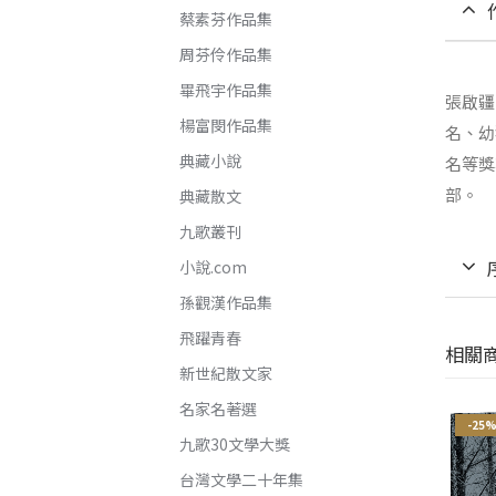
蔡素芬作品集
周芬伶作品集
畢飛宇作品集
張啟疆
楊富閔作品集
名、幼
典藏小說
名等獎
部。
典藏散文
九歌叢刊
小說.com
孫觀漢作品集
飛躍青春
相關
新世紀散文家
名家名著選
-21%
-25%
-25
九歌30文學大獎
台灣文學二十年集