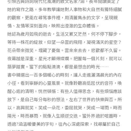
引領古典詩詞現代化風潮的散文名家?涵，長年閱讀奠定了
她的寫作之路，多年教學讓她對人事物和大自然有獨特細膩
的觀察，更能在尋常事件裡，用清麗雋永的文字，呈現親
情、友情等深刻面向，映照出澄澈的生命體悟。
她認為歲月如飛的逝去，生活又累又茫然，何不停下腳步，
等待一株花的綻放，仰望一朵雲的飛翔，凝視滿天的星空？
花朵帶來微笑，埋藏了憂傷。雲來來去去，悲歡都不久留。
夜幕越是深重，星光才顯得燦爛。把握每一個片刻，就可以
築夢踏實。當下的點點滴滴，都是最想念的時光……
書中精選出一百多個暖心的時刻，讓人走進灑滿晨光的內在
小徑，看到寧靜的心靈風景。就像聆聽高低起伏的音符，喚
醒心底的清明，恍然頓悟：有些人值得思念，有些煩惱應該
放下，是自己每分每秒的想法，左右了世界的快樂與否。所
以，高興就笑，笑成一朵花，委屈就哭，哭成一場雨。時而
陽光，時而暴雨，就像人生順逆交迭。當外界過於喧囂時，
透過?涵溫暖優美的字句，往內心深處探索，找尋屬於自己