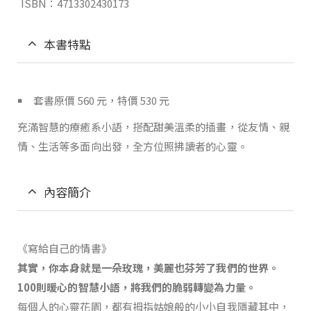
ISBN：4713302430173
本書特點
￭ 套書原價 560 元，特價 530 元
充滿智慧的療癒系小語，搭配甜美溫柔的插畫，從友情、親
情、生活等多面向出發，全方位照拂讀者的心靈。
內容簡介
《寫給自己的情書》
其實，你本身就是一朵玫瑰，美麗也芬芳了我們的世界。
100則暖心的智慧小語，將我們的脆弱轉變為力量。
每個人的心靈花園，都有拇指姑娘般的小小自我隱藏其中，