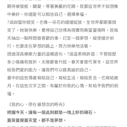
期待被發掘、關愛，等著美麗的花開。就算這世界不如想像
中美好，你還是可以相信自己、選擇幸福。
?涵說當你微笑，也像一朵花的緩緩綻放，全世界都跟著微
笑了。她寫快樂，覺得自己彷彿為現實而典當靈魂時，就每
天抽出一點時間做喜歡的事，訂定一個夢想，縱使緩步前
行，也要走在夢想的路上，努力快樂地活著。
透過深具療癒力量的溫暖語句，?涵溫柔傾訴道：不管經歷
多少傷痛和挫折，太陽都會升起，春天會替代寒冬，這世界
給我們愛的能力，讓我們可以做真誠的自己。
書中的這些情書寫給自己，寫給生活，寫給思念，也寫給歲
月。在這些文字之間，有屬於你我的心情，有給予我們的祝
福。
《我的心，停在最想念的時光》
把握今天，讓每一個此刻都是一塊上好的磚石，
蓋房蓋屋蓋天堂，都不是夢想。