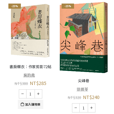
-25%
-25%
書房蝶衣：作家剪影72帖
吳鈞堯
尖峰巷
NT$
285
NT$
380
徐禎苓
NT$
240
NT$
320
加入購物車