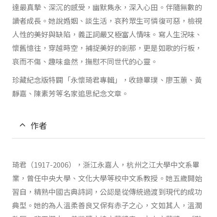
達最真摯、深沉的感受，幽默雋永，深入心田。伴隨無數的
讀者成長。她說婚姻、談生活，哀矜眾生可憐復可惡，檢視
人性的美好與缺陷，義正詞嚴又極富人情味。寫人生況味、
懷舊憶往，穿越時空，捕捉美好的剎那，更是如歌的行板，
哀而不傷、趣味盎然，撫慰不同世代的心靈。
珍藏紀念版特闢「永懷琦君專輯」，收錄畢璞、廖玉蕙、黃
靜嘉、陳素芳等名家追思紀念文章。
作者
琦君（1917-2006），浙江永嘉人，杭州之江大學中文系畢
業，曾任中央大學、文化大學等校中文系教授。她五歲開始
習自，精熟中國古典詩詞，公認是從傳統過渡到現代的成功
典型。她的為人溫柔善良又保有赤子之心，文如其人，溫潤