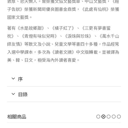
敦厚、悲天憫人。曾榮獲文協文藝獎章、中山文藝獎，《鞋
子告狀》榮獲新聞局優良圖書金鼎獎，《此處有仙桃》榮獲
國家文藝獎。
著有《水是故鄉甜》、《橘子紅了》、《三更有夢書當
枕》、《青燈有味似兒時》、《淚珠與珍珠》、《萬水千山
師友情》等散文及小說、兒童文學等書四十多種，作品經常
入選中學課本，多次為《讀者文摘》中文版轉載。並被譯為
美、韓、日文，極受海內外讀者喜愛。
序
目錄
相關商品