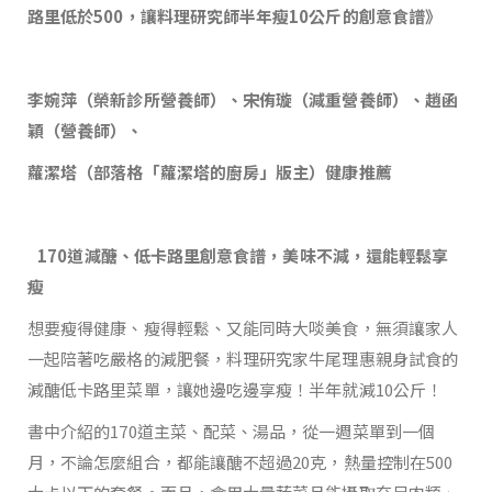
路里低於500，讓料理研究師半年瘦10公斤的創意食譜》
李婉萍（榮新診所營養師）、宋侑璇（減重營養師）、趙函
穎（營養師）、
蘿潔塔（部落格「蘿潔塔的廚房」版主）健康推薦
170
道減醣、低卡路里創意食譜，美味不減，還能輕鬆享
瘦
想要瘦得健康、瘦得輕鬆、又能同時大啖美食，無須讓家人
一起陪著吃嚴格的減肥餐，料理研究家牛尾理惠親身試食的
減醣低卡路里菜單，讓她邊吃邊享瘦！半年就減10公斤！
書中介紹的170道主菜、配菜、湯品，從一週菜單到一個
月，不論怎麼組合，都能讓醣不超過20克，熱量控制在500