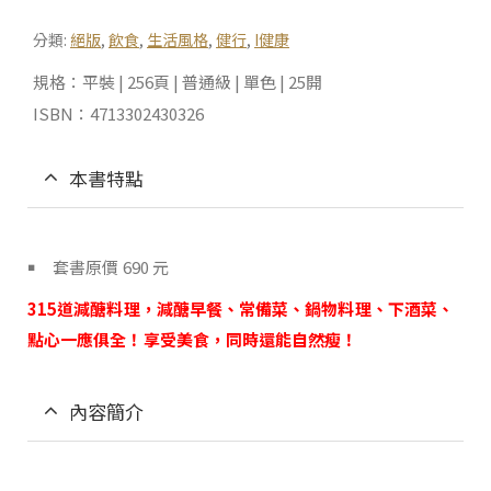
分類:
絕版
,
飲食
,
生活風格
,
健行
,
I健康
規格：平裝 | 256頁 | 普通級 | 單色 | 25開
ISBN：4713302430326
本書特點
￭ 套書原價 690 元
315道減醣料理，減醣早餐、常備菜、鍋物料理、下酒菜、
點心一應俱全！享受美食，同時還能自然瘦！
內容簡介