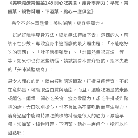
《美味減醣常備菜145 開心吃美食，瘦身零壓力：早餐、常
備菜、鍋物料理、下酒菜、點心一應俱全》
完全不必在意熱量！美味減醣，瘦身零壓力。
「試過好幾種瘦身方法，總是無法持續下去」這樣的人，應
該不在少數。導致瘦身半途而廢的最大理由是：「不能吃好
吃的東西」、「肚子餓很難受」、「計算熱量很麻煩」等
等。如果你也有這些煩惱，請試試看本書介紹的，絕不失敗
的「美味減醣瘦身」！
最令人開心的是，藉由控制醣類攝取，打造易瘦體質，不必
在意熱量，可攝取蛋白質與油脂，而且，還能吃適量的米飯
或麵包、麵類，開心吃美食，瘦身零壓力！想吃牛排或炸豬
排的話，大口吃別擔心，也不會因為不能吃飯而產生壓力，
瘦身過程中能夠持續吃美味的料理是很大的魅力。減醣早
餐、常備菜、鍋物料理、下酒菜、點心一應俱全，還可以吃
甜點喔！