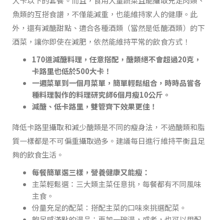
大卡以下的套餐。而且，食用大量蔬菜且能攝取充足肉類、
魚類的互搭食譜，不僅能減重，也能維持家人的健康。此
外，還有減醣甜點、適合各種酒類（當然是低醣酒類）的下
酒菜，讓你即使在減肥，依然能維持平常的飲食方式！
170
道減醣料理，任意搭配，醣類絕不會超過20克，
卡路里也低於500大卡！
一週菜單到一個月菜單，簡單輕鬆組合，時時品嘗各
種料理製作的料理研究師6個月瘦10公斤。
減醣、低卡路里，雙管齊下效果更佳！
降低卡路里攝取和減少醣類是不同的瘦身法，不過醣類和脂
質一樣都是不可偏重攝取過多。建議每日進行維持平衡且足
夠的飲食生活。
每餐簡單選三樣，營養健康又能瘦：
主菜輕鬆選：三大類主菜任意挑，每餐都有不同風味
主食。
份量充足的配菜：搭配主菜的口味來挑選配菜。
飽足感滿點的湯品：再加一碗湯，或者，也可以用配