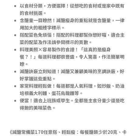
以食材分類，方便選擇！從想吃的食材或是家中既有
的食材挑選。
含醣量一目瞭然！減醣瘦身的重點就是含醣量，一律
用加大的粗體字標示。
搭配菜色免煩惱！搭配的料理都幫你想好囉，適合主
菜的配菜及作法請參閱標示的頁數。
料理美照×容易製作的食譜！「這真的是瘦身
餐？！」每道料理都很豐盛，令人驚喜，作法簡單明
瞭。
減醣訣竅立刻知道！減醣又兼顧美味的烹調訣竅，好
好掌握這些重點。
家常料理輕鬆做！每道都是人氣料理，如炒飯、奶油
培根義大利麵、蛋花烏龍麵等。
便當！適合上班族或學生。全都是主食分量少還是吃
得飽的美味菜色。
《減醣常備菜170任意搭、輕鬆瘦：每餐醣類少於20克、卡