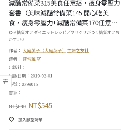
減醣常備菜315美食任意搭，瘦身零壓力
套書（美味減醣常備菜145 開心吃美
食，瘦身零壓力+減醣常備菜170任意…
ゆる糖質オフ ダイエットレシピ／やせぐせがつく糖質オフお
かず170
作者：
大庭英子（大庭英子）
主婦之友社
譯者：
連雪雅
望
出版社：
出版日期：2019-02-01
書號：0299015
書系：
NT$
545
NT$
690
加入願望清單