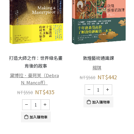
打造大師之作：世界級名畫
敦煌藝術通識課
背後的故事
楊琪
黛博拉．曼珂芙（Debra
NT$
442
NT$
560
N. Mancoff）
NT$
435
NT$
550
加入購物車
加入購物車