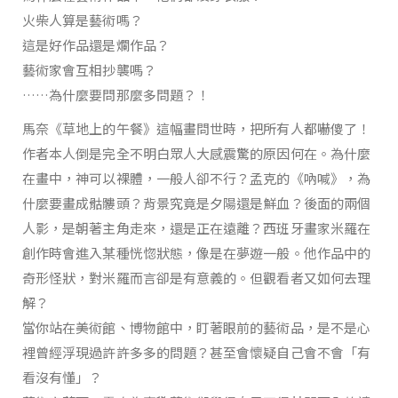
火柴人算是藝術嗎？
這是好作品還是爛作品？
藝術家會互相抄襲嗎？
……為什麼要問那麼多問題？！
馬奈《草地上的午餐》這幅畫問世時，把所有人都嚇傻了！
作者本人倒是完全不明白眾人大感震驚的原因何在。為什麼
在畫中，神可以裸體，一般人卻不行？孟克的《吶喊》，為
什麼要畫成骷髏頭？背景究竟是夕陽還是鮮血？後面的兩個
人影，是朝著主角走來，還是正在遠離？西班牙畫家米羅在
創作時會進入某種恍惚狀態，像是在夢遊一般。他作品中的
奇形怪狀，對米羅而言卻是有意義的。但觀看者又如何去理
解？
當你站在美術館、博物館中，盯著眼前的藝術品，是不是心
裡曾經浮現過許許多多的問題？甚至會懷疑自己會不會「有
看沒有懂」？