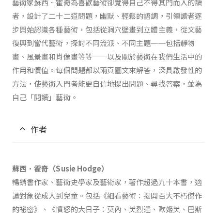
藝術家蘇西．霍奇為喜歡藝術卻覺得自己不得其門而入的讀
者，設計了二十二道問題，幽默、輕鬆的語調，引領讀者逐
步開始認識各種藝術，包括從洞穴壁畫到立體主義，從文藝
復興到當代藝術，探討不同流派、不同主題──包括靜物
畫、風景畫和肖像畫等等──以及關於藝術在我們生活中的
作用和價值。每個問題都以兩頁圖文來解答，深具啟發性的
方法，使藝術入門者能更自信地提出問題、尋找答案，並為
自己「閱讀」藝術。
作者
蘇西．霍奇（Susie Hodge）
暢銷書作家、藝術史學家及藝術家，著作超過九十本書，適
讀對象從成人到兒童。包括《細看藝術：揭開百大不朽傑作
的祕密》、《憤怒的大日子：莫內、芙烈達、歐姬芙、巴斯