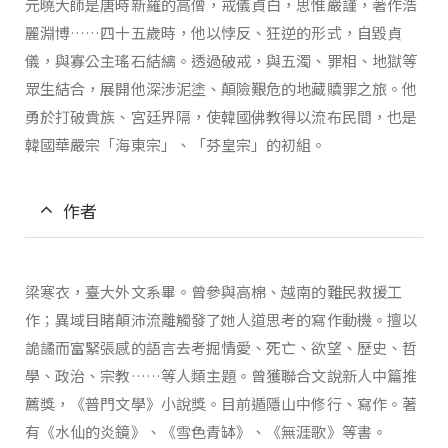
元曉大師是唐時新羅的高僧，戒儀貞白，思惟嚴謹，著作浩
麗淵博……四十五歲時，他以悖反、狂逆的形式，自毀貞
儀，與寡公主瑤石結縭。透過破戒，與五濁、罪相、地獄等
眾生結合，展開他深涉泥塗、顛險艱危的地藏贖罪之旅。他
勇於打破貴族、宮廷界隔，使韓國佛教得以流布民間，也是
韓國華嚴宗「海東宗」、「芬皇宗」的初組。
作者
梁寒衣，臺大外文系畢。曾參與高棉、越南的難民救援工
作；異域目睹顛沛流離觸發了她人道思考的寫作動機。擅以
詭譎而富緊張感的語言去考掘情愛、死亡、欲望、歷史、哲
學、政治、宗教……等人類主題。曾獲聯合文說新人中篇推
薦獎，《普門文學》小說獎。目前遁隱山中修行、寫作。著
有《水仙的炎鏡》、《雪色青缽》、《無涯歌》等書。