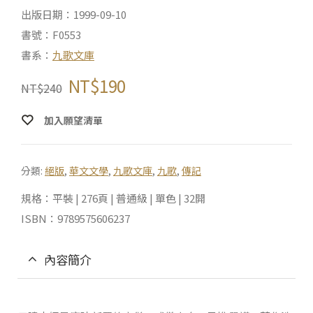
出版日期：1999-09-10
書號：F0553
書系：
九歌文庫
NT$
190
NT$
240
加入願望清單
分類:
絕版
,
華文文學
,
九歌文庫
,
九歌
,
傳記
規格：平裝 | 276頁 | 普通級 | 單色 | 32開
ISBN：9789575606237
內容簡介