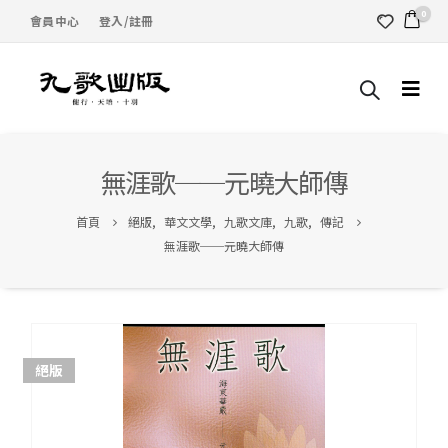
0
會員中心
登入/註冊
無涯歌──元曉大師傳
首頁
絕版
,
華文文學
,
九歌文庫
,
九歌
,
傳記
無涯歌──元曉大師傳
絕版