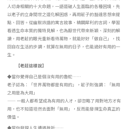
人切身相關的十大命題，一語道破人生面臨的各種困境，先
以老子的立身閱世之道化解困惑，再用莊子的豁達思想來提
點、回答。從幽默詼諧的寓言故事、精闢犀利的言詞，學習
看透生命本質的獨特見解，也為厭世代帶來新穎、深刻的解
讀，用老莊的眼光重新看待萬物，就能好好「做自己」，找
回自在生活的步調，就算在無用的日子，也能過好有用的一
生。
【老莊這樣說】
◆當你覺得自己是個沒有用的魯蛇……
老子認為：「世界萬物都是有用的」，莊子則強調：「無用
之用是為大用」
—— 一般人都希望成為有用的人才，卻忽略了用對地方才有
用，也不知道坦然去面對「無用」，反而能發揮生命真正的
價值。
◆當你發現人生遭遇挫折……