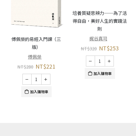
培養質疑思辨力──為了活
得自由，美好人生的實踐法
則
梶谷真司
傅佩榮的易經入門課（三
版）
NT$
253
NT$
320
傅佩榮
NT$
221
NT$
280
加入購物車
加入購物車