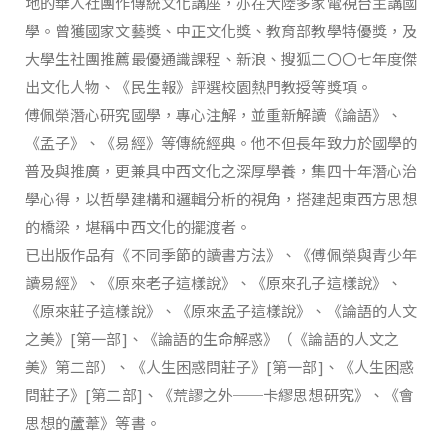
地的華人社團作傳統文化講座，亦在大陸多家電視台主講國
學。曾獲國家文藝獎、中正文化獎、教育部教學特優獎，及
大學生社團推薦最優通識課程、新浪、搜狐二〇〇七年度傑
出文化人物、《民生報》評選校園熱門教授等獎項。
傅佩榮潛心研究國學，專心注解，並重新解讀《論語》、
《孟子》、《易經》等傳統經典。他不但長年致力於國學的
普及與推廣，更兼具中西文化之深厚學養，集四十年潛心治
學心得，以哲學建構和邏輯分析的視角，搭建起東西方思想
的橋梁，堪稱中西文化的擺渡者。
已出版作品有《不同季節的讀書方法》、《傅佩榮與青少年
讀易經》、《原來老子這樣說》、《原來孔子這樣說》、
《原來莊子這樣說》、《原來孟子這樣說》、《論語的人文
之美》[第一部]、《論語的生命解惑》（《論語的人文之
美》第二部）、《人生困惑問莊子》[第一部]、《人生困惑
問莊子》[第二部]、《荒謬之外──卡繆思想研究》、《會
思想的蘆葦》等書。