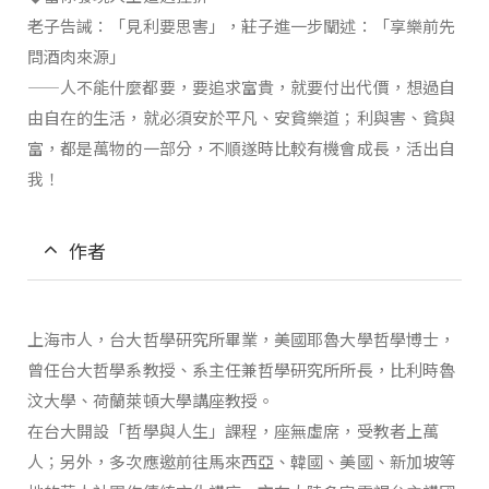
老子告誡：「見利要思害」，莊子進一步闡述：「享樂前先
問酒肉來源」
——人不能什麼都要，要追求富貴，就要付出代價，想過自
由自在的生活，就必須安於平凡、安貧樂道；利與害、貧與
富，都是萬物的一部分，不順遂時比較有機會成長，活出自
我！
作者
上海市人，台大哲學研究所畢業，美國耶魯大學哲學博士，
曾任台大哲學系教授、系主任兼哲學研究所所長，比利時魯
汶大學、荷蘭萊頓大學講座教授。
在台大開設「哲學與人生」課程，座無虛席，受教者上萬
人；另外，多次應邀前往馬來西亞、韓國、美國、新加坡等