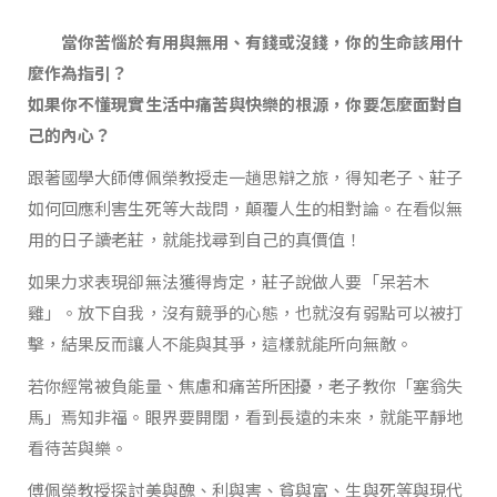
當你苦惱於有用與無用、有錢或沒錢，你的生命該用什
麼作為指引？
如果你不懂現實生活中痛苦與快樂的根源，你要怎麼面對自
己的內心？
跟著國學大師傅佩榮教授走一趟思辯之旅，得知老子、莊子
如何回應利害生死等大哉問，顛覆人生的相對論。在看似無
用的日子讀老莊，就能找尋到自己的真價值！
如果力求表現卻無法獲得肯定，莊子說做人要「呆若木
雞」。放下自我，沒有競爭的心態，也就沒有弱點可以被打
擊，結果反而讓人不能與其爭，這樣就能所向無敵。
若你經常被負能量、焦慮和痛苦所困擾，老子教你「塞翁失
馬」焉知非福。眼界要開闊，看到長遠的未來，就能平靜地
看待苦與樂。
傅佩榮教授探討美與醜、利與害、貧與富、生與死等與現代