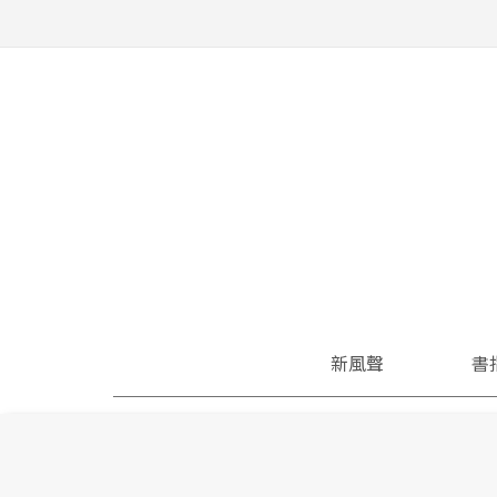
新風聲
書