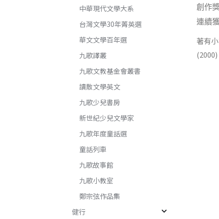
創作
中華現代文學大系
連續
台灣文學30年菁英選
華文文學百年選
著有小
(20
九歌譯叢
九歌文教基金會叢書
讀散文學英文
九歌少兒書房
新世紀少兒文學家
九歌年度童話選
童話列車
九歌故事館
九歌小教室
鄭宗弦作品集
健行