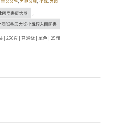
,
華文文學
,
九歌文庫
,
小說
,
九歌
北國際書展大獎
,
台北國際書展大獎小說類入圍圖書
 256頁 | 普通級 | 單色 | 25開