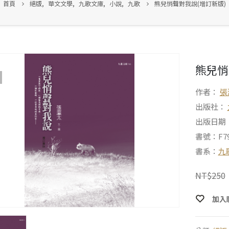
首頁
絕版
,
華文文學
,
九歌文庫
,
小說
,
九歌
熊兒悄聲對我說(增訂新版)
熊兒悄
作者：
張
出版社：
出版日期：2
書號：F79
書系：
九
NT$
250
加入