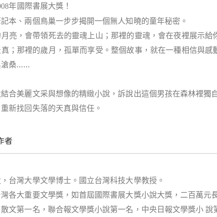
年國際書展大獎！
008
筆記本、兩個鳥巢一步步揭開一個無人知曉的童年秘密。
的月亮，會帶領死去的靈魂上山；那裡的靈魂，會在夜裡展示給
天真；那裡的歲月，孤單而享受。整個故事，就在一種相信與感
與滄桑……
太
結合美麗文采與想像的精緻小說，訴說出這個男孩在森林裡獨
，重新找回失落的天真與信任。
作者
太，台灣大學文學博士。國立台灣科技大學教授。
台灣各大重要文學獎，如首屆國際書展大獎小說大獎，二百萬元長
、散文第一名，聯合報文學獎小說第一名，中央日報文學獎小 說