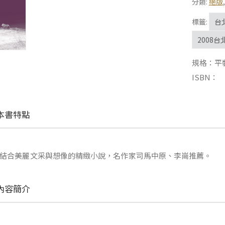
分類:
絕版
標籤:
台
2008
規格：平裝 |
ISBN：
本書特點
結合美麗文采與想像的精緻小說，名作家司馬中原、李崗推薦。
內容簡介