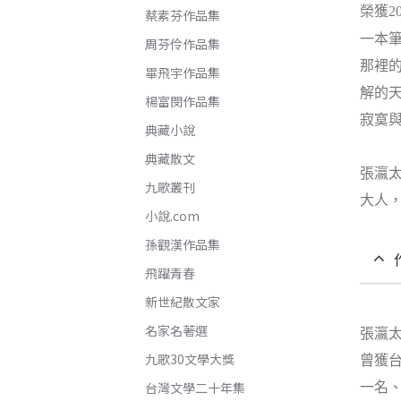
榮獲
2
蔡素芬作品集
一本
周芬伶作品集
那裡
畢飛宇作品集
解的
楊富閔作品集
寂寞
典藏小說
典藏散文
張瀛
九歌叢刊
大人
小說.com
孫觀漢作品集
飛躍青春
新世紀散文家
名家名著選
張瀛
九歌30文學大獎
曾獲
台灣文學二十年集
一名