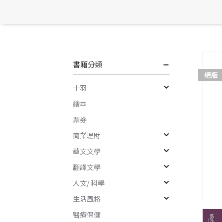
書籍分類
絕版
十羽
繪本
票券
商業理財
華文文學
翻譯文學
人文/ 科學
生活風格
醫療保健