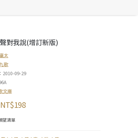
聲對我說(增訂新版)
瀛太
九歌
010-09-29
6A
歌文庫
NT$
198
願望清單