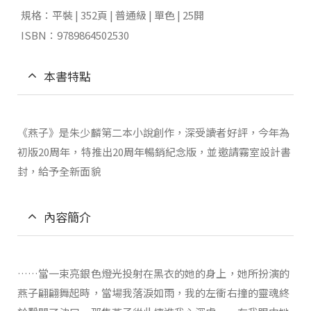
規格：平裝 | 352頁 | 普通級 | 單色 | 25開
ISBN：9789864502530
本書特點
《燕子》是朱少麟第二本小說創作，深受讀者好評，今年為
初版20周年，特推出20周年暢銷紀念版，並邀請霧室設計書
封，給予全新面貌
內容簡介
……當一束亮銀色燈光投射在黑衣的她的身上，她所扮演的
燕子翩翩舞起時，當場我落淚如雨，我的左衝右撞的靈魂終