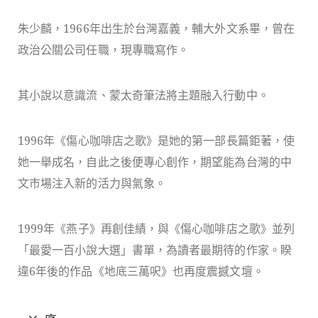
朱少麟，1966年出生於台灣嘉義，輔大外文系畢，曾在
政治公關公司任職，現專職寫作。
其小說以意識流、蒙太奇筆法將主題融入行動中。
1996年《傷心咖啡店之歌》是她的第一部長篇鉅著，使
她一舉成名，自此之後便專心創作，期望能為台灣的中
文市場注入新的活力與氣象。
1999年《燕子》再創佳績，與《傷心咖啡店之歌》並列
「最愛一百小說大選」書單，為讀者最期待的作家。睽
違6年後的作品《地底三萬呎》也再度震撼文壇。