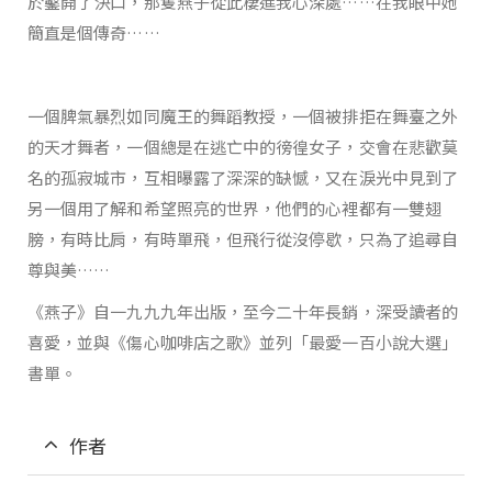
於鑿開了決口，那隻燕子從此棲進我心深處……在我眼中她
簡直是個傳奇……
一個脾氣暴烈如同魔王的舞蹈教授，一個被排拒在舞臺之外
的天才舞者，一個總是在逃亡中的徬徨女子，交會在悲歡莫
名的孤寂城市，互相曝露了深深的缺憾，又在淚光中見到了
另一個用了解和希望照亮的世界，他們的心裡都有一雙翅
膀，有時比肩，有時單飛，但飛行從沒停歇，只為了追尋自
尊與美……
《燕子》自一九九九年出版，至今二十年長銷，深受讀者的
喜愛，並與《傷心咖啡店之歌》並列「最愛一百小說大選」
書單。
作者