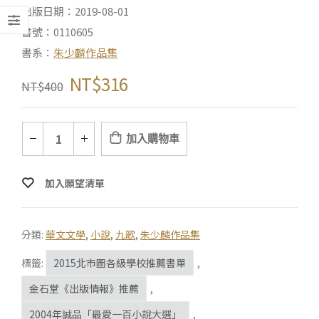
出版日期：2019-08-01
書號：0110605
書系：
朱少麟作品集
NT$
316
NT$
400
加入購物車
加入願望清單
分類:
華文文學
,
小說
,
九歌
,
朱少麟作品集
標籤:
2015北市圖各級學校推薦書單
,
金石堂《出版情報》推薦
,
2004年誠品「最愛一百小說大選」
,