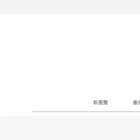
新風聲
書