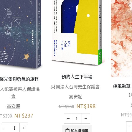
預約人生下半場
馨光――愛與勇氣的旅程
疾風勁草
財團法人台灣更生保護會
法人犯罪被害人保護協
（
會
高安妮
NT$
198
高安妮
NT$
250
NT$
237
NT$
3
T$
300
加入購物車