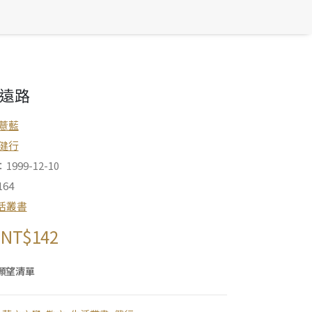
遠路
薏藍
健行
999-12-10
64
活叢書
NT$
142
願望清單