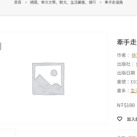
首頁
絕版
,
華文文學
,
散文
,
生活叢書
,
健行
牽手走遠路
牽手走
作者：
徐
出版社：
出版日期：1
書號：E01
書系：
生
NT$
180
加入