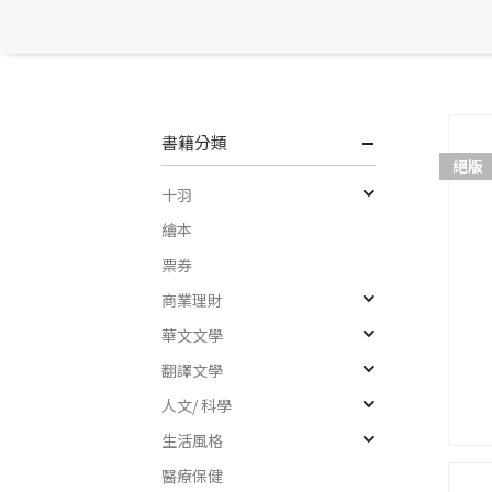
書籍分類
絕版
十羽
繪本
票券
商業理財
華文文學
翻譯文學
人文/ 科學
生活風格
醫療保健