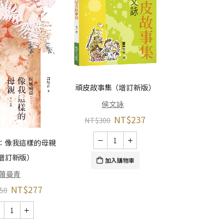
頑皮故事集（增訂新版）
侯文詠
NT$
237
NT$
300
銅言銅語：L
：像我這樣的母親
增訂新版）
財團法人臺
加入購物車
蕭曼青
NT$
300
NT$
277
50
加