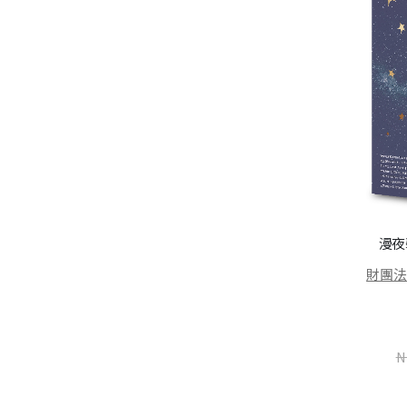
頑皮故事集（增訂新版）
侯文詠
NT$
237
NT$
300
漫夜
銅言銅語：Love與希望
財團
財團法人臺灣更生保護會
加入購物車
NT$
237
NT$
300
N
加入購物車