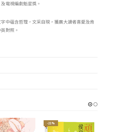
，及電視編劇魁星獎。
文字中蘊含哲理，文采自現，獲廣大讀者喜愛及肯
中英對照。
-21%
-21%