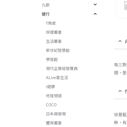
九歌
健行
Y角度
保健叢書
生活叢書
新世紀智慧館
學習館
每三對
現代企業經營寶典
題，是
ALive愛生活
i健康
地理頻道
COCO
日本再發現
徐薏藍
映，有
體育叢書