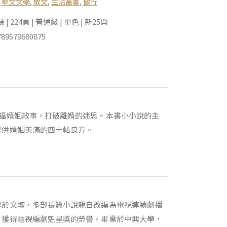
,
華文文學
,
散文
,
生活叢書
,
健行
 224頁 | 普通級 | 單色 | 新25開
89579680875
福婚姻故事，打破離婚的迷思。本書小小說的主
提供婚姻美滿的四十帖良方。
起於文壇，多部長篇小說親自改編為電視連續劇播
，獲得電視編劇魁星獎的榮譽。畢業於中興大學，