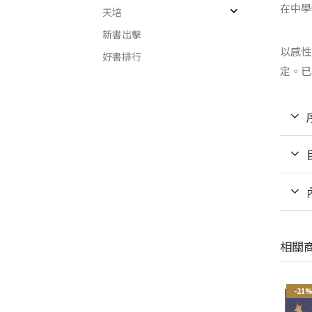
在中學
天培
新書出擊
以感性
好書排行
定。已
相關
-21%
-21%
-21