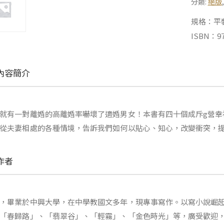
分類:
絕版
規格：平裝 |
ISBN：97
內容簡介
就有一對離婚的高離婚率嚇壞了適婚男女！本書有四十個成斥g營幸
從夫妻相處的各種情境，告訴我們如何以貼心、知心，改變衝突，
作者
，畢業於中興大學，在中學教國文多年，現專事寫作。以寫小說崛
「春歸路」、「翡翠谷」、「輕霧」、「金色時光」等，廣受歡迎