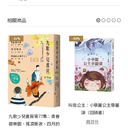
相關商品
-21%
-50%
叫我公主：小華麗公主華麗
頌（回頭書）
九歌少兒書房第77集：青春
周芬伶
遊樂園、搖滾衝浪、四月的