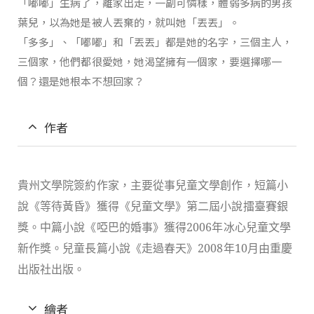
「嘟嘟」生病了，離家出走，一副可憐樣，體弱多病的男孩
葉兒，以為她是被人丟棄的，就叫她「丟丟」。
「多多」、「嘟嘟」和「丟丟」都是她的名字，三個主人，
三個家，他們都很愛她，她渴望擁有一個家，要選擇哪一
個？還是她根本不想回家？
作者
貴州文學院簽約作家，主要從事兒童文學創作，短篇小
說《等待黃昏》獲得《兒童文學》第二屆小說擂臺賽銀
獎。中篇小說《啞巴的婚事》獲得
2006
年冰心兒童文學
新作獎。兒童長篇小說《走過春天》
2008
年
10
月由重慶
出版社出版。
繪者