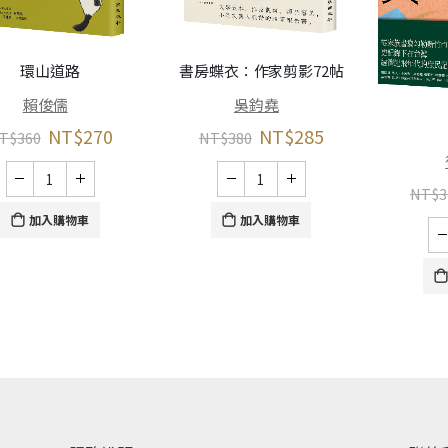
環山道路
書房蝶衣：作家剪影72帖
賴俊儒
吳鈞堯
NT$
270
NT$
285
T$
360
NT$
380
NT$
3
加入購物車
加入購物車