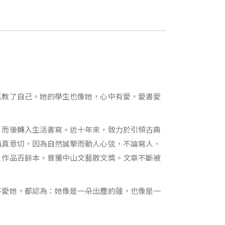
真教了自己。她的學生也像她，心中有愛，愛書愛
，而後轉入生活書寫。近十年來，致力於引領古典
情真意切，因為自然誠摯而動人心弦，不論寫人、
。作品百餘本。曾獲中山文藝散文獎。文章不斷被
不愛她，都認為：她像是一朵出塵的蓮，也像是一