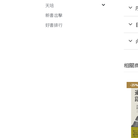
天培
新書出擊
好書排行
相關
-21%
-25%
-25