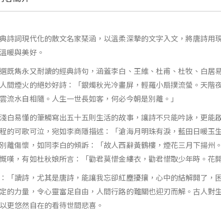
典詩詞現代化的散文名家琹涵，以溫柔深摯的文字入文，將唐詩用
溫暖與美好。
選既雋永又耐讀的經典詩句，涵蓋李白、王維、杜甫、杜牧、白居
人間煙火的絕妙好詩：「銀燭秋光冷畫屏，輕羅小扇撲流螢。天階
雲流水自相隨。人生一世長如客，何必今朝是別離。」
淺白易懂的筆觸寫出五十五則生活的故事，讓詩不只能吟詠，更能
程的可歌可泣，宛如李商隱描述：「滄海月明珠有淚，藍田日暖玉
別離傷懷，如同李白的傾訴：「故人西辭黃鶴樓，煙花三月下揚州
慨嘆，有如杜秋娘所言：「勸君莫惜金縷衣，勸君惜取少年時。花
：「讀詩，尤其是唐詩，能讓我忘卻紅塵擾攘，心中的結解開了，
定的力量，令心靈富足自由，人間行路的難關也迎刃而解。古人對
以更悠然自在的看待世間悲喜。