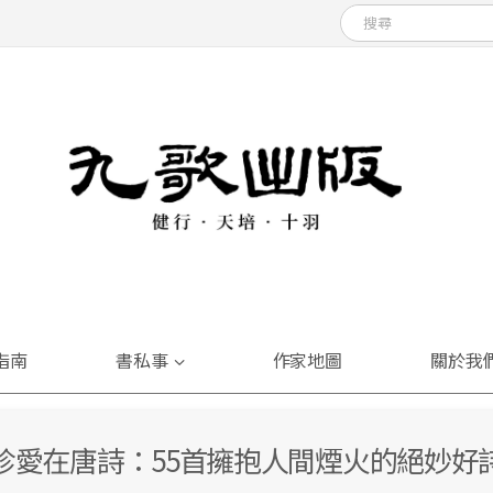
指南
書私事
作家地圖
關於我
珍愛在唐詩：55首擁抱人間煙火的絕妙好