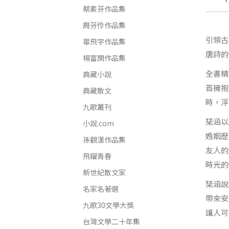
蔡素芬作品集
周芬伶作品集
引領古
畢飛宇作品集
唐詩的
楊富閔作品集
全書精
典藏小說
首擁抱
典藏散文
時，浮
九歌叢刊
琹涵以
小說.com
婚姻歷
孫觀漢作品集
友人的
飛躍青春
時光的
新世紀散文家
琹涵說
名家名著選
帶來安
九歌30文學大獎
讓人可
台灣文學二十年集