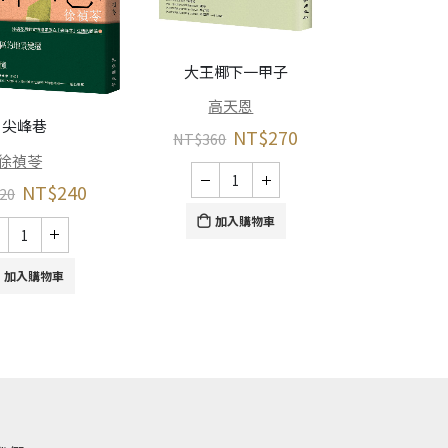
大王椰下一甲子
高天恩
聽聽那冷
尖峰巷
NT$
270
NT$
360
余
徐禎苓
NT$
350
NT$
240
20
加入購物車
加
加入購物車