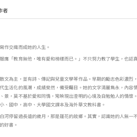
作者
寫作交織而成她的人生。
服膺「教育無他，唯有愛和榜樣而已。」不只努力教了學生，也認
散文為主，並有詩、傳記與兒童文學等作品。早期的勵志色彩濃烈
代生活化的風潮，成績斐然，備受矚目。她的文字清麗雋永，內容
、景，莫不基於愛和同情，常映現出澄明的心境及自勉勉人的情懷
小、國中，高中、大學國文課本及海外華文教科書。
白河停留過長遠的歲月，那是蓮花的故鄉。其實，認識她的人無一
的好書。