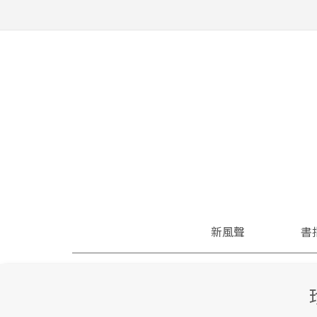
新風聲
書