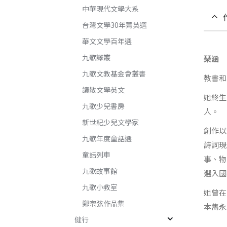
中華現代文學大系
台灣文學30年菁英選
華文文學百年選
九歌譯叢
琹涵
九歌文教基金會叢書
教書和
讀散文學英文
她終生
九歌少兒書房
人。
新世紀少兒文學家
創作以
九歌年度童話選
詩詞現
童話列車
事、物
九歌故事館
選入國
九歌小教室
她曾在
鄭宗弦作品集
本雋永
健行