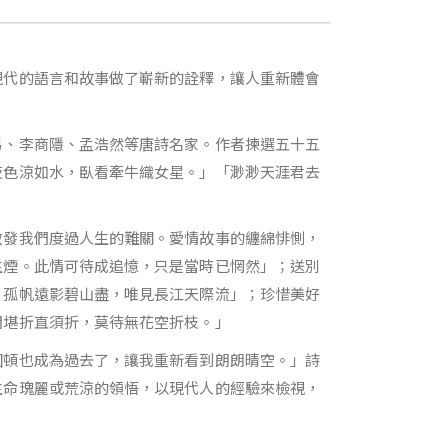
現代的語言和故事做了嶄新的詮釋，讓人重新體會
易、李商隱、孟浩然等唐詩名家。作者揀選五十五
夜色涼如水，臥看牽牛織女星。」「渺渺天涯君去
啟發我們度過人生的難關。愛情故事的纏綿悱惻，
生煙。此情可待成追憶，只是當時已惘然」；送別
。孤帆遠影碧山盡，唯見長江天際流」；珍惜美好
開堪折直須折，莫待無花空折枝。」
困頓也成為過去了，讓我重新看到朗朗晴空。」詩
生命瑰麗或荒涼的領悟，以現代人的經驗來檢視，