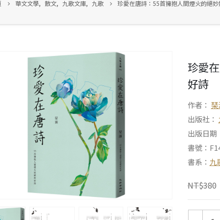
頁
華文文學
,
散文
,
九歌文庫
,
九歌
珍愛在唐詩：55首擁抱人間煙火的絕妙
珍愛在
好詩
作者：
琹
出版社：
出版日期：2
書號：F14
書系：
九
NT$
380