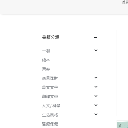
首
書籍分類
十羽
繪本
票券
商業理財
華文文學
翻譯文學
人文/ 科學
生活風格
醫療保健