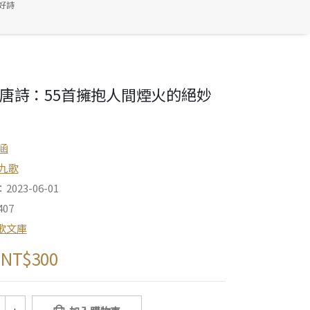
好詩
唐詩：55首擁抱人間煙火的絕妙
涵
九歌
023-06-01
07
歌文庫
NT$
300